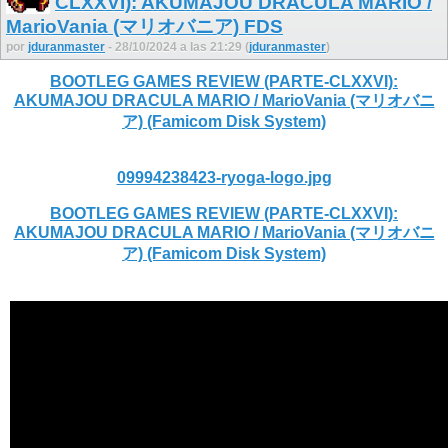
CLXXVI): AKUMAJOU DRACULA MARIO /
MarioVania (マリオバニア) FDS
por
jduranmaster
- 28/10/2024 a las 21:29 (
jduranmaster
)
BOOTLEG GAMES REVIEW (PARTE-CLXXVI):
AKUMAJOU DRACULA MARIO / MarioVania (マリオバニ
ア) (Famicom Disk System)
09994238423-ryoga-logo.jpg
BOOTLEG GAMES REVIEW (PARTE-CLXXVI):
AKUMAJOU DRACULA MARIO / MarioVania (マリオバニ
ア) (Famicom Disk System)