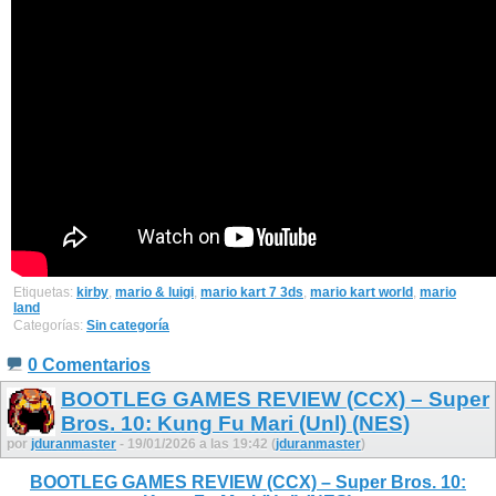
Etiquetas:
kirby
,
mario & luigi
,
mario kart 7 3ds
,
mario kart world
,
mario
land
Categorías:
Sin categoría
0 Comentarios
BOOTLEG GAMES REVIEW (CCX) – Super
Bros. 10: Kung Fu Mari (Unl) (NES)
por
jduranmaster
- 19/01/2026 a las 19:42 (
jduranmaster
)
BOOTLEG GAMES REVIEW (CCX) – Super Bros. 10: