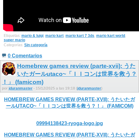
Etiquetas:
mario & luigi
,
mario kart
,
mario kart 7 3ds
,
mario kart world
,
super mario
Categorías:
Sin categoría
0 Comentarios
Homebrew games review (parte-xvii): うた
いたガールutaco~「ＩＩコンは世界を救う？
！」 (famicom)
por
jduranmaster
- 15/12/2025 a las 19:18 (
jduranmaster
)
HOMEBREW GAMES REVIEW (PARTE-XVII): うたいたガ
ールUTACO~「ＩＩコンは世界を救う？！」 (FAMICOM)
09994138423-ryoga-logo.jpg
HOMEBREW GAMES REVIEW (PARTE-XVII): うたいたガ