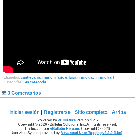
Etiquetas:
castlevania
,
mario
,
mario & luigi
,
mario gay
,
mario kart
Categorías:
Sin categoría
0 Comentarios
Iniciar sesión
Registrarse
Sitio completo
Arriba
Powered by
vBulletin®
Version 4.2.5
Copyright © 2026 vBulletin Solutions, Inc. All rights reserved.
Traducción por
vBulletin Hispano
Copyright © 2026.
User Alert System provided by
Advanced User Tagging v3.3.0 (Lite)
-