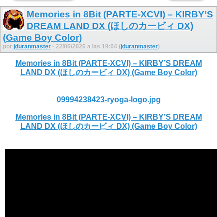
Memories in 8Bit (PARTE-XCVI) – KIRBY’S
DREAM LAND DX (ほしのカービィ DX)
(Game Boy Color)
por
jduranmaster
- 22/06/2026 a las 19:04 (
jduranmaster
)
Memories in 8Bit (PARTE-XCVI) – KIRBY’S DREAM
LAND DX (ほしのカービィ DX) (Game Boy Color)
09994238423-ryoga-logo.jpg
Memories in 8Bit (PARTE-XCVI) – KIRBY’S DREAM
LAND DX (ほしのカービィ DX) (Game Boy Color)