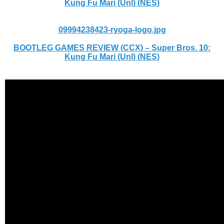
Kung Fu Mari (Unl) (NES)
09994238423-ryoga-logo.jpg
BOOTLEG GAMES REVIEW (CCX) – Super Bros. 10:
Kung Fu Mari (Unl) (NES)