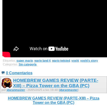
Etiquetas:
super mario
,
wario land 4
,
wario twisted
,
yoshi
,
yoshi's story
Categorías:
Sin categoría
0 Comentarios
HOMEBREW GAMES REVIEW (PARTE-
XIII) – Pizza Tower on the GBA (PC)
por
jduranmaster
- 26/05/2025 a las 19:48 (
jduranmaster
)
HOMEBREW GAMES REVIEW (PARTE-XIII) – Pizza
Tower on the GBA (PC)