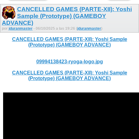
CANCELLED GAMES (PARTE-XII): Yoshi
Sample (Prototype) (GAMEBOY
ADVANCE)
por
jduranmaster
- 06/10/2025 a las 19:26 (
jduranmaster
)
CANCELLED GAMES (PARTE-XII): Yoshi Sample
(Prototype) (GAMEBOY ADVANCE)
09994138423-ryoga-logo.jpg
CANCELLED GAMES (PARTE-XII): Yoshi Sample
(Prototype) (GAMEBOY ADVANCE)