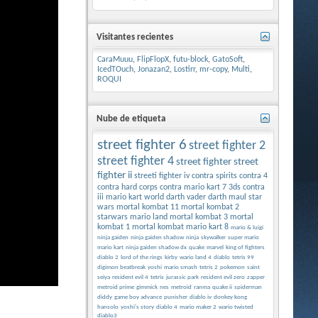
Visitantes recientes
CaraMuuu
,
FlipFlopX
,
futu-block
,
GatoSoft
,
IcedTOuch
,
Jonazan2
,
Lostirr
,
mr-copy
,
Multi
,
ROQUI
Nube de etiqueta
street fighter 6
street fighter 2
street fighter 4
street fighter
street
fighter ii
streeti fighter iv
contra spirits
contra 4
contra hard corps
contra
mario kart 7 3ds
contra
iii
mario kart world
darth vader
darth maul
star
wars
mortal kombat 11
mortal kombat 2
starwars
mario land
mortal kombat 3
mortal
kombat 1
mortal kombat
mario kart 8
mario & luigi
ninja gaiden
ninja gaiden shadow
ninja
skywalker
super mario
mario kart
ninja gaiden shadow dx
quake
marvel
king of fighters
diablo 2
lord of the rings
kirby
wario land 4
diablo
tetris 99
digimon beatbreak
yoshi
mario smash
tetris 2
pokemon
saint
seiya
resident evil 4
tetris
jurassic park
resident evil zero
zapper
metroid prime
gimmick
nes
metroid
ranma
quake ii
spiderman
diddy
game boy advance
punisher
diablo iv
donkey kong
hansolo
yoshi's story
diablo 4
mario maker 2
wario twisted
diablo3