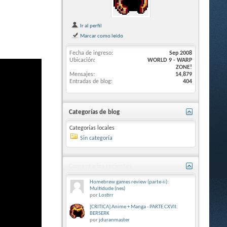
Ir al perfil
Marcar como leído
Fecha de ingreso
Sep 2008
Ubicación
WORLD 9 - WARP
ZONE!
Mensajes
14,879
Entradas de blog
404
Categorías de blog
Categorías locales
Sin categoría
Comentarios recientes
Homebrew games review (parte-ii):
Multidude (nes)
por
Lostirr
[CRITICA] Anime + Manga - PARTE CXVII:
BERSERK
por
jduranmaster