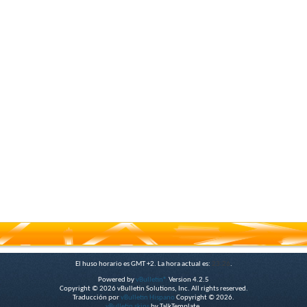
El huso horario es GMT +2. La hora actual es:
23:26
.
Powered by
vBulletin®
Version 4.2.5
Copyright © 2026 vBulletin Solutions, Inc. All rights reserved.
Traducción por
vBulletin Hispano
Copyright © 2026.
vBulletin skins
by TalkTemplate.