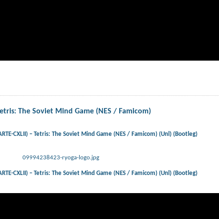
tris: The Soviet Mind Game (NES / Famicom)
E-CXLII) – Tetris: The Soviet Mind Game (NES / Famicom) (Unl) (Bootleg)
09994238423-ryoga-logo.jpg
E-CXLII) – Tetris: The Soviet Mind Game (NES / Famicom) (Unl) (Bootleg)