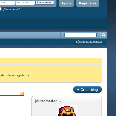
Ayuda
Registrarse
¿Recordarme?
Búsqueda avanzada
etc... debes registrarte.
+
Crear blog
jduranmaster