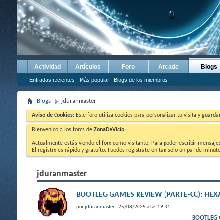
Actividad
Artículos
Foro
Arcade
Blogs
Entradas recientes
Más popular
Blogs de los miembros
Blogs
jduranmaster
Aviso de Cookies:
Este foro utiliza cookies para personalizar tu visita y guard
Bienvenido a los foros de
ZonaDeVicio
.
Actualmente estás viendo el foro como visitante. Para poder escribir mensajes y
El registro es rápido y gratuíto. Puedes registrate en tan solo un par de minu
jduranmaster
BOOTLEG GAMES REVIEW (PARTE-CC): HEXA
por
jduranmaster
- 25/08/2025 a las 19:31
BOOTLEG G