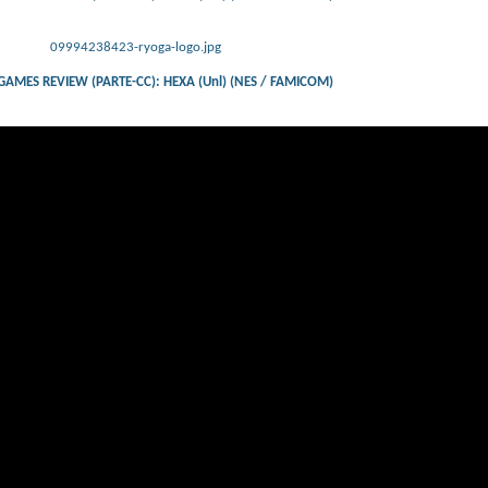
09994238423-ryoga-logo.jpg
AMES REVIEW (PARTE-CC): HEXA (Unl) (NES / FAMICOM)