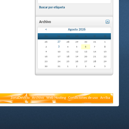
Buscar por etiqueta
Archivo
<
Agosto 2026
Do
Lu
Ma
Mi
Ju
Vi
Sá
26
27
28
29
30
31
1
2
3
4
5
6
7
8
9
10
11
12
13
14
15
16
17
18
19
20
21
22
23
24
25
26
27
28
29
30
31
1
2
3
4
5
ZonaDeVicio
Archivo
Web Hosting
Condiciones de uso
Arriba