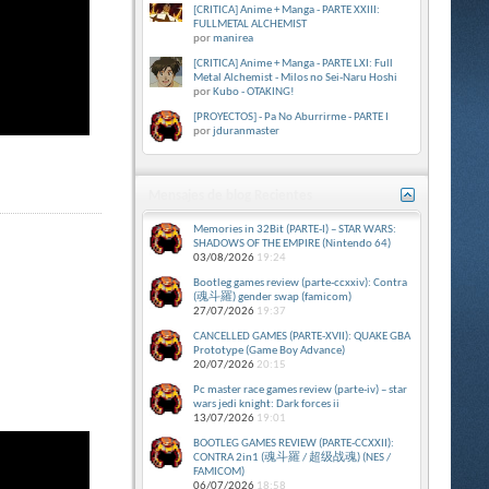
[CRITICA] Anime + Manga - PARTE XXIII:
FULLMETAL ALCHEMIST
por
manirea
[CRITICA] Anime + Manga - PARTE LXI: Full
Metal Alchemist - Milos no Sei-Naru Hoshi
por
Kubo - OTAKING!
[PROYECTOS] - Pa No Aburrirme - PARTE I
por
jduranmaster
Mensajes de blog Recientes
Memories in 32Bit (PARTE-I) – STAR WARS:
SHADOWS OF THE EMPIRE (Nintendo 64)
03/08/2026
19:24
Bootleg games review (parte-ccxxiv): Contra
(魂斗羅) gender swap (famicom)
27/07/2026
19:37
CANCELLED GAMES (PARTE-XVII): QUAKE GBA
Prototype (Game Boy Advance)
20/07/2026
20:15
Pc master race games review (parte-iv) – star
wars jedi knight: Dark forces ii
13/07/2026
19:01
BOOTLEG GAMES REVIEW (PARTE-CCXXII):
CONTRA 2in1 (魂斗羅 / 超级战魂) (NES /
FAMICOM)
06/07/2026
18:58