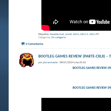
Etiquetas:
hexadecimal
,
soviet
,
tetris
,
tetris 2
,
tetris 99
Categorías
Sin categoría
0 Comentarios
BOOTLEG GAMES REVIEW (PARTE-CXLII) – Te
por
jduranmaster
- 08/01/2024 a las 20:02
BOOTLEG GAMES REVIEW (PART
BOOTLEG GAMES REVIEW (PART