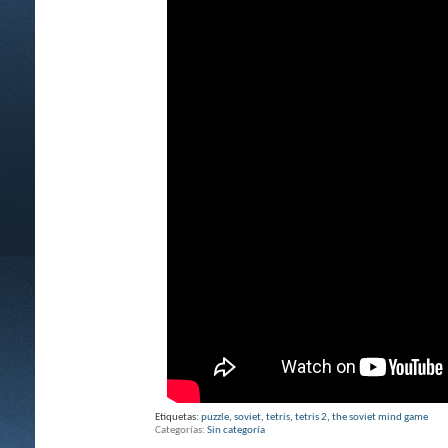
Etiquetas:
puzzle
,
soviet
,
tetris
,
tetris 2
,
the soviet mind game
Categorías
Sin categoría