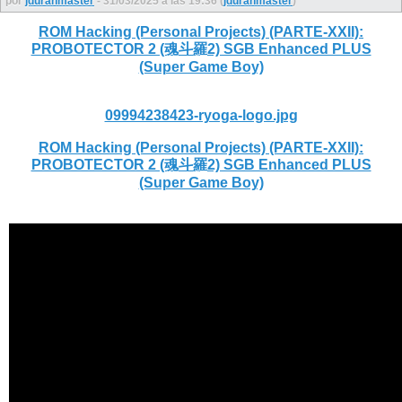
por
jduranmaster
- 31/03/2025 a las 19:36 (
jduranmaster
)
ROM Hacking (Personal Projects) (PARTE-XXII):
PROBOTECTOR 2 (魂斗羅2) SGB Enhanced PLUS
(Super Game Boy)
09994238423-ryoga-logo.jpg
ROM Hacking (Personal Projects) (PARTE-XXII):
PROBOTECTOR 2 (魂斗羅2) SGB Enhanced PLUS
(Super Game Boy)