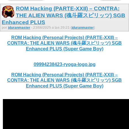
ROM Hacking (PARTE-XXII) – CONTRA:
THE ALIEN WARS (魂斗羅スピリッツ) SGB
Enhanced PLUS
por
jduranmaster
- 23/06/2025 a las 20:21 (
jduranmaster
)
ROM Hacking (Personal Projects) (PARTE-XXII) –
CONTRA: THE ALIEN WARS (魂斗羅スピリッツ) SGB
Enhanced PLUS (Super Game Boy)
09994238423-ryoga-logo.jpg
ROM Hacking (Personal Projects) (PARTE-XXII) –
CONTRA: THE ALIEN WARS (魂斗羅スピリッツ) SGB
Enhanced PLUS (Super Game Boy)