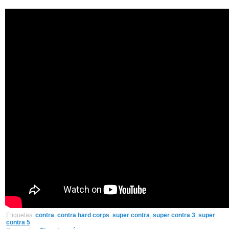
Etiquetas:
contra
,
contra hard corps
,
super contra
,
super contra 3
,
super
contra 5