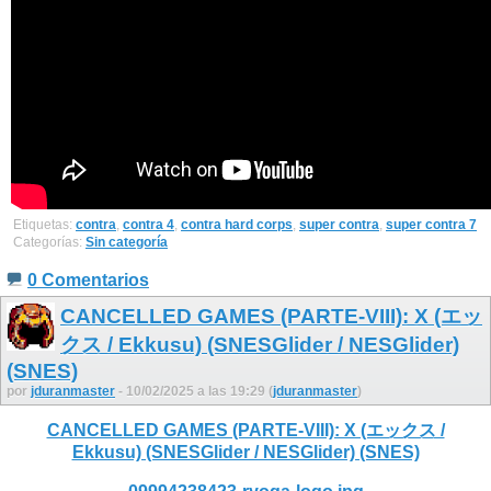
Etiquetas:
contra
,
contra 4
,
contra hard corps
,
super contra
,
super contra 7
Categorías:
Sin categoría
0 Comentarios
CANCELLED GAMES (PARTE-VIII): X (エッ
クス / Ekkusu) (SNESGlider / NESGlider)
(SNES)
por
jduranmaster
- 10/02/2025 a las 19:29 (
jduranmaster
)
CANCELLED GAMES (PARTE-VIII): X (エックス /
Ekkusu) (SNESGlider / NESGlider) (SNES)