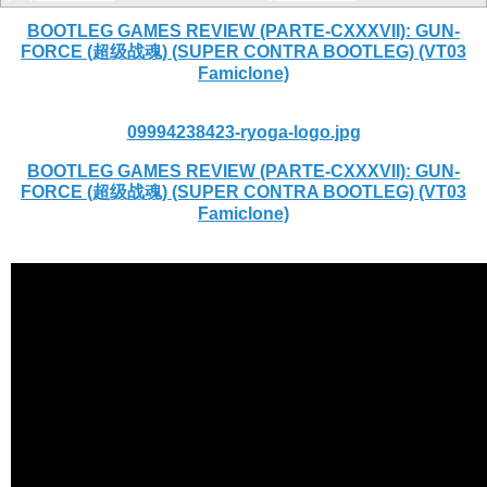
BOOTLEG GAMES REVIEW (PARTE-CXXXVII): GUN-
FORCE (超级战魂) (SUPER CONTRA BOOTLEG) (VT03
Famiclone)
09994238423-ryoga-logo.jpg
BOOTLEG GAMES REVIEW (PARTE-CXXXVII): GUN-
FORCE (超级战魂) (SUPER CONTRA BOOTLEG) (VT03
Famiclone)