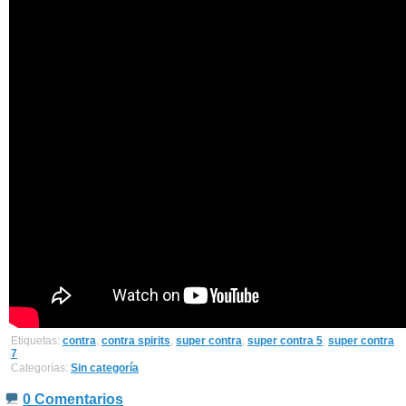
Etiquetas:
contra
,
contra spirits
,
super contra
,
super contra 5
,
super contra
7
Categorías:
Sin categoría
0 Comentarios