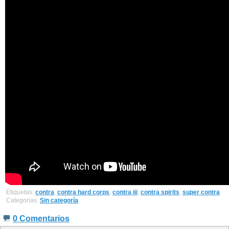
Etiquetas:
contra
,
contra hard corps
,
contra iii
,
contra spirits
,
super contra
Categorías:
Sin categoría
0 Comentarios