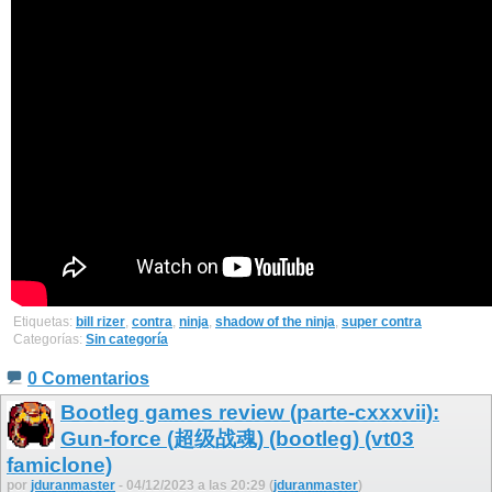
Etiquetas:
bill rizer
,
contra
,
ninja
,
shadow of the ninja
,
super contra
Categorías:
Sin categoría
0 Comentarios
Bootleg games review (parte-cxxxvii):
Gun-force (超级战魂) (bootleg) (vt03
famiclone)
por
jduranmaster
- 04/12/2023 a las 20:29 (
jduranmaster
)