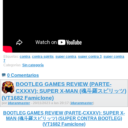
Etiquetas:
contra
,
contra spirits
,
super contra
,
super contra 3
,
super contra
7
Categorías:
Sin categoría
0 Comentarios
BOOTLEG GAMES REVIEW (PARTE-
CXXXV): SUPER X-MAN (魂斗羅スピリッツ)
(VT1682 Famiclone)
por
jduranmaster
- 20/11/2023 a las 20:17 (
jduranmaster
)
BOOTLEG GAMES REVIEW (PARTE-CXXXV): SUPER X-
MAN (魂斗羅スピリッツ) (SUPER CONTRA BOOTLEG)
(VT1682 Famiclone)