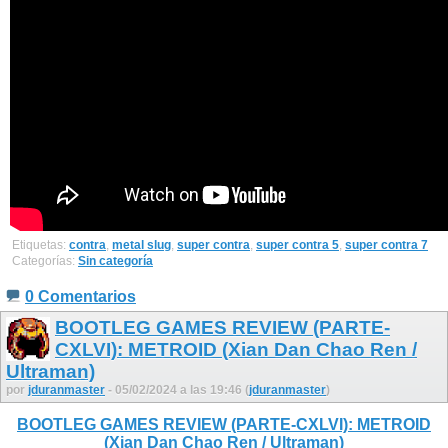
Etiquetas:
contra
,
metal slug
,
super contra
,
super contra 5
,
super contra 7
Categorías:
Sin categoría
0 Comentarios
BOOTLEG GAMES REVIEW (PARTE-
CXLVI): METROID (Xian Dan Chao Ren /
Ultraman)
por
jduranmaster
- 05/02/2024 a las 19:46 (
jduranmaster
)
BOOTLEG GAMES REVIEW (PARTE-CXLVI): METROID
(Xian Dan Chao Ren / Ultraman)