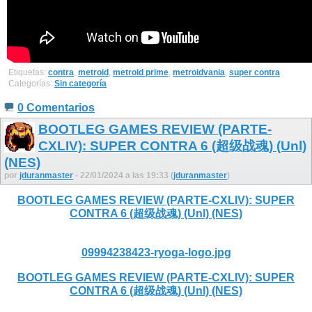
Etiquetas:
contra
,
metroid
,
metroid prime
,
metroidvania
,
super contra
Categorías:
Sin categoría
0 Comentarios
BOOTLEG GAMES REVIEW (PARTE-
CXLIV): SUPER CONTRA 6 (超级战魂) (Unl)
(NES)
por
jduranmaster
- 22/01/2024 a las 19:33 (
jduranmaster
)
BOOTLEG GAMES REVIEW (PARTE-CXLIV): SUPER
CONTRA 6 (超级战魂) (Unl) (NES)
09994238423-ryoga-logo.jpg
BOOTLEG GAMES REVIEW (PARTE-CXLIV): SUPER
CONTRA 6 (超级战魂) (Unl) (NES)