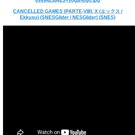
09994238423-ryoga-logo.jpg
CANCELLED GAMES (PARTE-VIII): X (エックス /
Ekkusu) (SNESGlider / NESGlider) (SNES)