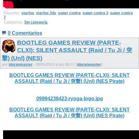
Etiquetas:
starfox
,
starfox 3ds
,
super contra
,
super contra 3
,
super contra
7
Categorías:
Sin categoría
0 Comentarios
BOOTLEG GAMES REVIEW (PARTE-
CLXI): SILENT ASSAULT (Raid / Tu Ji / 突
擊) (Unl) (NES)
por
jduranmaster
- 28/05/2024 a las 00:17 (
jduranmaster
)
BOOTLEG GAMES REVIEW (PARTE-CLXI): SILENT
ASSAULT (Raid / Tu Ji / 突擊) (Unl) (NES Pirate)
09994238423-ryoga-logo.jpg
BOOTLEG GAMES REVIEW (PARTE-CLXI): SILENT
ASSAULT (Raid / Tu Ji / 突擊) (Unl) (NES Pirate)