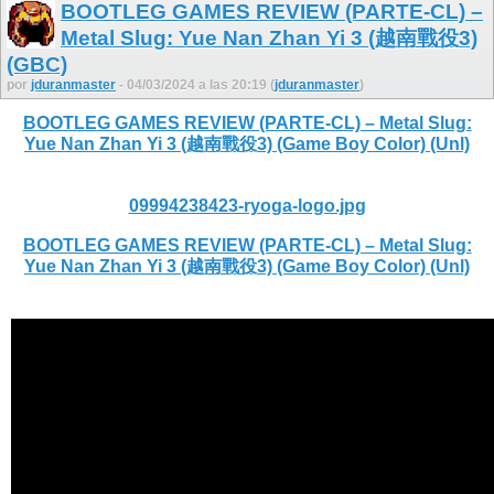
BOOTLEG GAMES REVIEW (PARTE-CL) –
Metal Slug: Yue Nan Zhan Yi 3 (越南戰役3)
(GBC)
por
jduranmaster
- 04/03/2024 a las 20:19 (
jduranmaster
)
BOOTLEG GAMES REVIEW (PARTE-CL) – Metal Slug:
Yue Nan Zhan Yi 3 (越南戰役3) (Game Boy Color) (Unl)
09994238423-ryoga-logo.jpg
BOOTLEG GAMES REVIEW (PARTE-CL) – Metal Slug:
Yue Nan Zhan Yi 3 (越南戰役3) (Game Boy Color) (Unl)