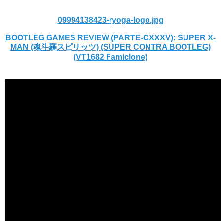
09994138423-ryoga-logo.jpg
BOOTLEG GAMES REVIEW (PARTE-CXXXV): SUPER X-
MAN (魂斗羅スピリッツ) (SUPER CONTRA BOOTLEG)
(VT1682 Famiclone)