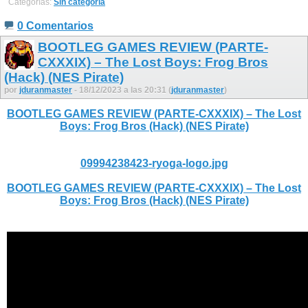
Categorías:
Sin categoría
0 Comentarios
BOOTLEG GAMES REVIEW (PARTE-
CXXXIX) – The Lost Boys: Frog Bros
(Hack) (NES Pirate)
por
jduranmaster
- 18/12/2023 a las 20:31 (
jduranmaster
)
BOOTLEG GAMES REVIEW (PARTE-CXXXIX) – The Lost
Boys: Frog Bros (Hack) (NES Pirate)
09994238423-ryoga-logo.jpg
BOOTLEG GAMES REVIEW (PARTE-CXXXIX) – The Lost
Boys: Frog Bros (Hack) (NES Pirate)