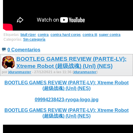
Etiquetas:
biull rizer
,
contra
,
contra hard corps
,
contra iii
,
super contra
Categorías:
Sin categoría
0 Comentarios
BOOTLEG GAMES REVIEW (PARTE-LV):
Xtreme Robot (超级战魂) (Unl) (NES)
por
jduranmaster
- 27/12/2021 a las 11:36 (
jduranmaster
)
BOOTLEG GAMES REVIEW (PARTE-LV): Xtreme Robot
(超级战魂) (Unl) (NES)
09994238423-ryoga-logo.jpg
BOOTLEG GAMES REVIEW (PARTE-LV): Xtreme Robot
(超级战魂) (Unl) (NES)