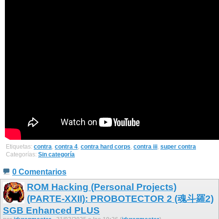
Etiquetas:
contra
,
contra 4
,
contra hard corps
,
contra iii
,
super contra
Categorías:
Sin categoría
0 Comentarios
ROM Hacking (Personal Projects)
(PARTE-XXII): PROBOTECTOR 2 (魂斗羅2)
SGB Enhanced PLUS