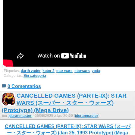
Etiquetas:
darth vader
,
kotor 2
,
star wars
,
starwars
,
yoda
Categorías:
Sin categoría
0 Comentarios
CANCELLED GAMES (PARTE-IX): STAR
WARS (スーパー・スター・ウォーズ)
(Prototype) (Mega Drive)
por
jduranmaster
- 09/06/2025 a las 20:20 (
jduranmaster
)
CANCELLED GAMES (PARTE-IX): STAR WARS (スーパ
ー・スター・ウォーズ) (Jan 25, 1993 Prototype) (Mega