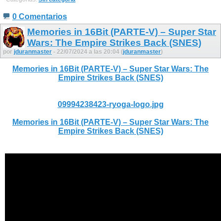
0 Comentarios
Memories in 16Bit (PARTE-V) – Super Star
Wars: The Empire Strikes Back (SNES)
por
jduranmaster
- 22/07/2024 a las 20:04 (
jduranmaster
)
Memories in 16Bit (PARTE-V) – Super Star Wars: The
Empire Strikes Back (SNES)
09994238423-ryoga-logo.jpg
Memories in 16Bit (PARTE-V) – Super Star Wars: The
Empire Strikes Back (SNES)