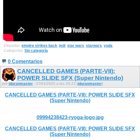
Etiquetas:
empire strikes back
,
jedi
,
star wars
,
starwars
,
yoda
Categorías:
Sin categoría
0 Comentarios
CANCELLED GAMES (PARTE-VII):
POWER SLIDE SFX (Super Nintendo)
por
jduranmaster
- 27/01/2025 a las 20:23 (
jduranmaster
)
CANCELLED GAMES (PARTE-VII): POWER SLIDE SFX
(Super Nintendo)
09994238423-ryoga-logo.jpg
CANCELLED GAMES (PARTE-VII): POWER SLIDE SFX
(Super Nintendo)