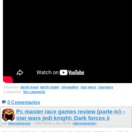
Etiquetas:
darth maul
,
darth vader
,
skywalker
,
star wars
,
starwars
Categorías:
Sin categoría
0 Comentarios
Pc master race games review (parte-iv) –
star wars jedi knight: Dark forces ii
por
jduranmaster
- 13/07/2026 a las 19:01 (
jduranmaster
)