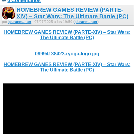
0 Comentarios
HOMEBREW GAMES REVIEW (PARTE-
XIV) – Star Wars: The Ultimate Battle (PC)
por
jduranmaster
- 07/07/2025 a las 19:50 (
jduranmaster
)
HOMEBREW GAMES REVIEW (PARTE-XIV) – Star Wars:
The Ultimate Battle (PC)
09994138423-ryoga-logo.jpg
HOMEBREW GAMES REVIEW (PARTE-XIV) – Star Wars:
The Ultimate Battle (PC)