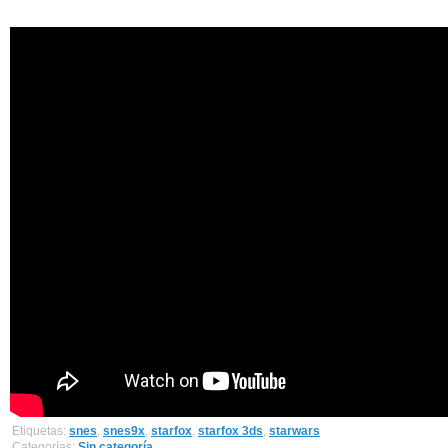
Etiquetas:
snes
,
snes9x
,
starfox
,
starfox 3ds
,
starwars
Categorías:
Sin categoría