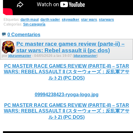
Etiquetas:
darth maul
,
darth vader
,
skywalker
,
star wars
,
starwars
Categorías:
Sin categoría
0 Comentarios
Pc master race games review (parte-ii) –
star wars: Rebel assault ii (pc dos)
por
jduranmaster
- 04/05/2026 a las 19:07 (
jduranmaster
)
PC MASTER RACE GAMES REVIEW (PARTE-II) – STAR
WARS: REBEL ASSAULT II (スターウォーズ：反乱軍アサ
ルト2) (PC DOS)
09994238423-ryoga-logo.jpg
PC MASTER RACE GAMES REVIEW (PARTE-II) – STAR
WARS: REBEL ASSAULT II (スターウォーズ：反乱軍アサ
ルト2) (PC DOS)