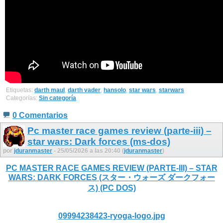
Etiquetas:
darth maul
,
darth vader
,
hansolo
,
star wars
,
starwars
Categorías:
Sin categoría
0 Comentarios
Pc master race games review (parte-iii) –
star wars: Dark forces (ms-dos)
por
jduranmaster
- 25/05/2026 a las 20:40 (
jduranmaster
)
PC MASTER RACE GAMES REVIEW (PARTE-III) – STAR
WARS: DARK FORCES (スター・ウォーズ ダークフォー
ス) (PC DOS)
09994238423-ryoga-logo.jpg