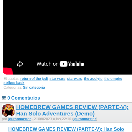
Etiquetas:
return of the jedi
,
star wars
,
starwars
,
the acolyte
,
the empire
strikes back
Categorías:
Sin categoría
0 Comentarios
HOMEBREW GAMES REVIEW (PARTE-V):
Han Solo Adventures (Demo)
por
jduranmaster
- 21/08/2023 a las 22:10 (
jduranmaster
)
HOMEBREW GAMES REVIEW (PARTE-V): Han Solo