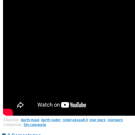
Etiquetas:
darth maul
,
darth vader
,
rebel assault ii
,
star wars
,
starwars
Categorías:
Sin categoría