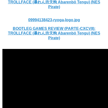
TROLLFACE (暴れん坊天狗 Abarenbō Tengu) (NES
Pirate)
09994138423-ryoga-logo.jpg
BOOTLEG GAMES REVIEW (PARTE-CXCVII):
TROLLFACE (暴れん坊天狗 Abarenbō Tengu) (NES
Pirate)