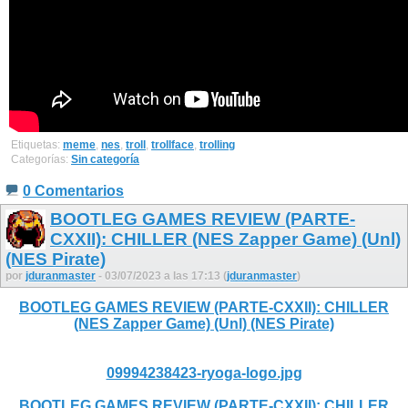
Etiquetas:
meme
,
nes
,
troll
,
trollface
,
trolling
Categorías:
Sin categoría
0 Comentarios
BOOTLEG GAMES REVIEW (PARTE-
CXXII): CHILLER (NES Zapper Game) (Unl)
(NES Pirate)
por
jduranmaster
- 03/07/2023 a las 17:13 (
jduranmaster
)
BOOTLEG GAMES REVIEW (PARTE-CXXII): CHILLER
(NES Zapper Game) (Unl) (NES Pirate)
09994238423-ryoga-logo.jpg
BOOTLEG GAMES REVIEW (PARTE-CXXII): CHILLER