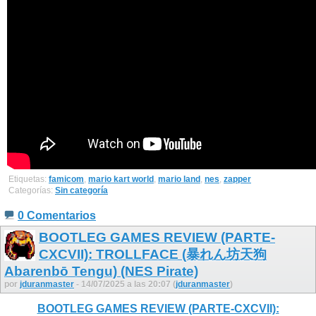
Etiquetas:
famicom
,
mario kart world
,
mario land
,
nes
,
zapper
Categorías:
Sin categoría
0 Comentarios
BOOTLEG GAMES REVIEW (PARTE-
CXCVII): TROLLFACE (暴れん坊天狗
Abarenbō Tengu) (NES Pirate)
por
jduranmaster
- 14/07/2025 a las 20:07 (
jduranmaster
)
BOOTLEG GAMES REVIEW (PARTE-CXCVII):