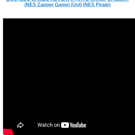
(NES Zapper Game) (Unl) (NES Pirate)