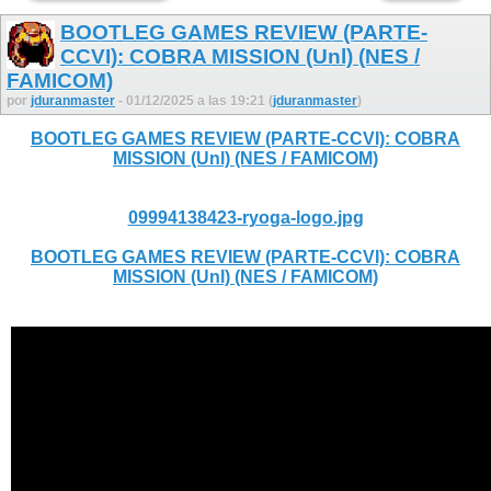
BOOTLEG GAMES REVIEW (PARTE-
CCVI): COBRA MISSION (Unl) (NES /
FAMICOM)
por
jduranmaster
- 01/12/2025 a las 19:21 (
jduranmaster
)
BOOTLEG GAMES REVIEW (PARTE-CCVI): COBRA
MISSION (Unl) (NES / FAMICOM)
09994138423-ryoga-logo.jpg
BOOTLEG GAMES REVIEW (PARTE-CCVI): COBRA
MISSION (Unl) (NES / FAMICOM)