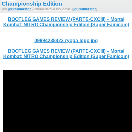
Championship Edition
por
jduranmaster
- 28/04/2025 a las 22:46 (
jduranmaster
)
BOOTLEG GAMES REVIEW (PARTE-CXCIII) – Mortal
Kombat: NITRO Championship Edition (Super Famicom)
09994238423-ryoga-logo.jpg
BOOTLEG GAMES REVIEW (PARTE-CXCIII) – Mortal
Kombat: NITRO Championship Edition (Super Famicom)