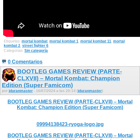
Etiquetas:
mortal kombat
,
mortal kombat 1
,
mortal kombat 11
,
mortal
kombat 2
,
street fighter 6
Categorías:
Sin categoría
0 Comentarios
BOOTLEG GAMES REVIEW (PARTE-
CLXVII) – Mortal Kombat: Champion
Edition (Super Famicom)
por
jduranmaster
- 16/07/2024 a las 20:14 (
jduranmaster
)
BOOTLEG GAMES REVIEW (PARTE-CLXVII) – Mortal
Kombat: Champion Edition (Super Famicom)
09994138423-ryoga-logo.jpg
BOOTLEG GAMES REVIEW (PARTE-CLXVII) – Mortal