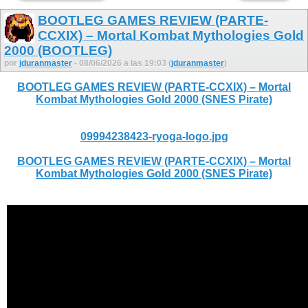
BOOTLEG GAMES REVIEW (PARTE-
CCXIX) – Mortal Kombat Mythologies Gold
2000 (BOOTLEG)
por
jduranmaster
- 08/06/2026 a las 19:03 (
jduranmaster
)
BOOTLEG GAMES REVIEW (PARTE-CCXIX) – Mortal
Kombat Mythologies Gold 2000 (SNES Pirate)
09994238423-ryoga-logo.jpg
BOOTLEG GAMES REVIEW (PARTE-CCXIX) – Mortal
Kombat Mythologies Gold 2000 (SNES Pirate)