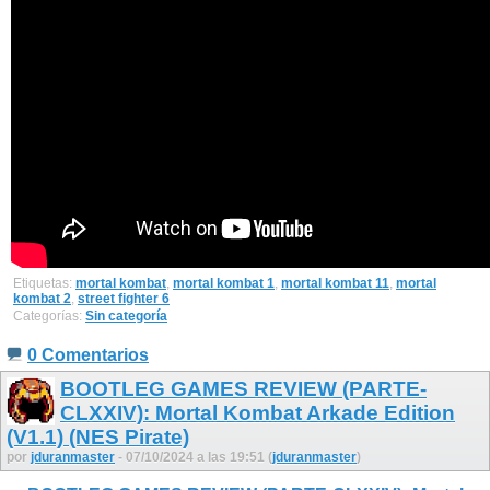
Etiquetas:
mortal kombat
,
mortal kombat 1
,
mortal kombat 11
,
mortal
kombat 2
,
street fighter 6
Categorías:
Sin categoría
0 Comentarios
BOOTLEG GAMES REVIEW (PARTE-
CLXXIV): Mortal Kombat Arkade Edition
(V1.1) (NES Pirate)
por
jduranmaster
- 07/10/2024 a las 19:51 (
jduranmaster
)