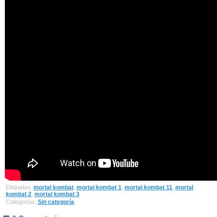
Etiquetas:
mortal kombat
,
mortal kombat 1
,
mortal kombat 11
,
mortal
kombat 2
,
mortal kombat 3
Categorías:
Sin categoría