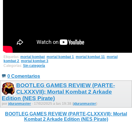
Etiquetas:
mortal kombat
,
mortal kombat 1
,
mortal kombat 11
,
mortal
kombat 2
,
mortal kombat 3
Categorías:
Sin categoría
0 Comentarios
BOOTLEG GAMES REVIEW (PARTE-
CLXXXVII): Mortal Kombat 2 Arkade
Edition (NES Pirate)
por
jduranmaster
- 17/02/2025 a las 19:38 (
jduranmaster
)
BOOTLEG GAMES REVIEW (PARTE-CLXXXVII): Mortal
Kombat 2 Arkade Edition (NES Pirate)