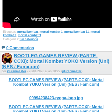
Etiquetas:
mortal kombat
,
mortal kombat 1
,
mortal kombat 11
,
mortal
kombat 2
,
mortal kombat 3
Categorías:
Sin categoría
0 Comentarios
BOOTLEG GAMES REVIEW (PARTE-
CCXI): Mortal Kombat YOKO Version (Unl)
(NES / Famicom)
por
jduranmaster
- 26/01/2026 a las 20:22 (
jduranmaster
)
BOOTLEG GAMES REVIEW (PARTE-CCXI): Mortal
Kombat YOKO Version (Unl) (NES / Famicom)
09994238423-ryoga-logo.jpg
BOOTLEG GAMES REVIEW (PARTE-CCXI): Mortal
Kombat YOKO Version (Unl) (NES / Famicom)