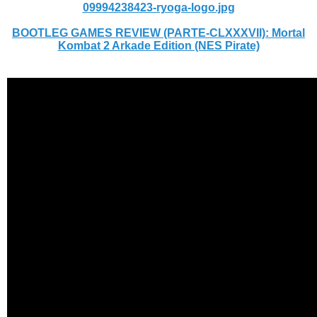
09994238423-ryoga-logo.jpg
BOOTLEG GAMES REVIEW (PARTE-CLXXXVII): Mortal
Kombat 2 Arkade Edition (NES Pirate)