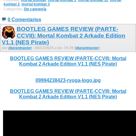
kombat 2
,
mortal kombat 3
Categorías:
Sin categoría
0 Comentarios
BOOTLEG GAMES REVIEW (PARTE-
CCVII): Mortal Kombat 2 Arkade Edition
V1.1 (NES Pirate)
por
jduranmaster
- 08/12/2025 a las 19:39 (
jduranmaster
)
BOOTLEG GAMES REVIEW (PARTE-CCVII): Mortal
Kombat 2 Arkade Edition V1.1 (NES Pirate)
09994238423-ryoga-logo.jpg
BOOTLEG GAMES REVIEW (PARTE-CCVII): Mortal
Kombat 2 Arkade Edition V1.1 (NES Pirate)