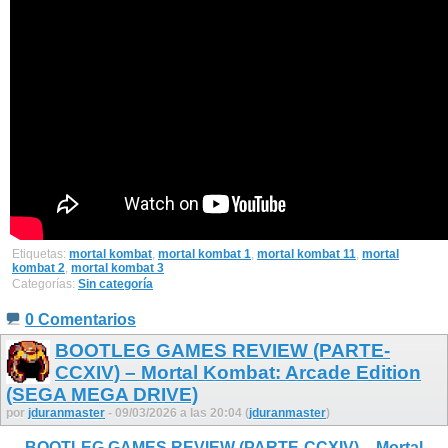
Etiquetas:
mortal kombat
,
mortal kombat 1
,
mortal kombat 11
,
mortal
kombat 2
,
mortal kombat 3
Categorías:
Sin categoría
0 Comentarios
BOOTLEG GAMES REVIEW (PARTE-
CCXIV) – Mortal Kombat: Arcade Edition
(SEGA MEGA DRIVE)
por
jduranmaster
- 09/03/2026 a las 20:04 (
jduranmaster
)
BOOTLEG GAMES REVIEW (PARTE-CCXIV) – Mortal