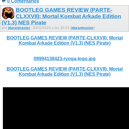
0 Comentarios
BOOTLEG GAMES REVIEW (PARTE-
CLXXVII): Mortal Kombat Arkade Edition
(V1.3) NES Pirate
por
jduranmaster
- 04/11/2024 a las 20:03 (
jduranmaster
)
BOOTLEG GAMES REVIEW (PARTE-CLXXVII): Mortal
Kombat Arkade Edition (V1.3) (NES Pirate)
09994138423-ryoga-logo.jpg
BOOTLEG GAMES REVIEW (PARTE-CLXXVII): Mortal
Kombat Arkade Edition (V1.3) (NES Pirate)