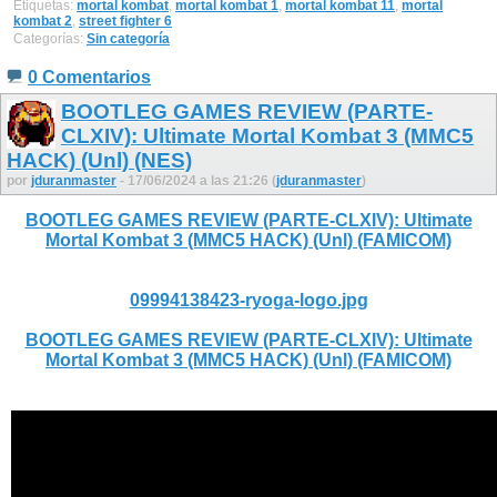
Etiquetas:
mortal kombat
,
mortal kombat 1
,
mortal kombat 11
,
mortal
kombat 2
,
street fighter 6
Categorías:
Sin categoría
0 Comentarios
BOOTLEG GAMES REVIEW (PARTE-
CLXIV): Ultimate Mortal Kombat 3 (MMC5
HACK) (Unl) (NES)
por
jduranmaster
- 17/06/2024 a las 21:26 (
jduranmaster
)
BOOTLEG GAMES REVIEW (PARTE-CLXIV): Ultimate
Mortal Kombat 3 (MMC5 HACK) (Unl) (FAMICOM)
09994138423-ryoga-logo.jpg
BOOTLEG GAMES REVIEW (PARTE-CLXIV): Ultimate
Mortal Kombat 3 (MMC5 HACK) (Unl) (FAMICOM)