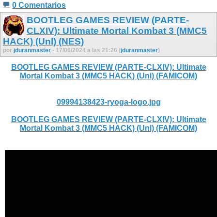
0 Comentarios
BOOTLEG GAMES REVIEW (PARTE-
CLXIV): Ultimate Mortal Kombat 3 (MMC5
HACK) (Unl) (NES)
por
jduranmaster
- 17/06/2024 a las 21:26 (
jduranmaster
)
BOOTLEG GAMES REVIEW (PARTE-CLXIV): Ultimate
Mortal Kombat 3 (MMC5 HACK) (Unl) (FAMICOM)
09994138423-ryoga-logo.jpg
BOOTLEG GAMES REVIEW (PARTE-CLXIV): Ultimate
Mortal Kombat 3 (MMC5 HACK) (Unl) (FAMICOM)