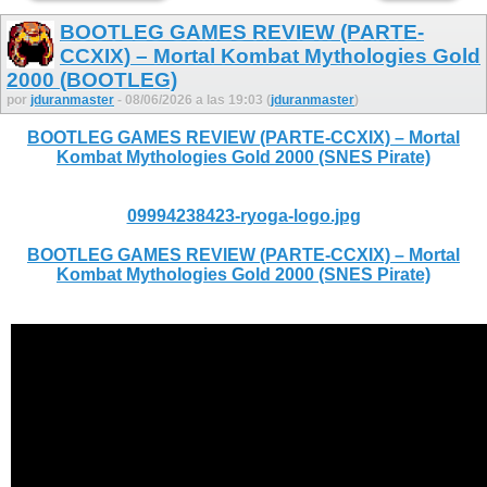
BOOTLEG GAMES REVIEW (PARTE-
CCXIX) – Mortal Kombat Mythologies Gold
2000 (BOOTLEG)
por
jduranmaster
- 08/06/2026 a las 19:03 (
jduranmaster
)
BOOTLEG GAMES REVIEW (PARTE-CCXIX) – Mortal
Kombat Mythologies Gold 2000 (SNES Pirate)
09994238423-ryoga-logo.jpg
BOOTLEG GAMES REVIEW (PARTE-CCXIX) – Mortal
Kombat Mythologies Gold 2000 (SNES Pirate)