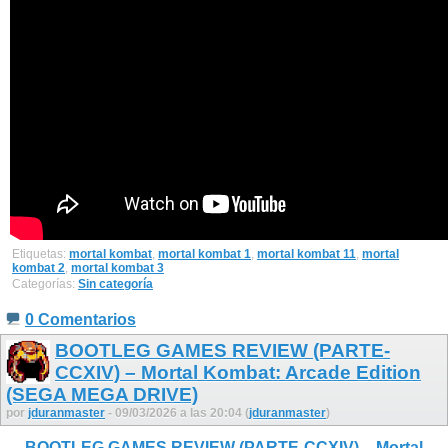
Etiquetas:
mortal kombat
,
mortal kombat 1
,
mortal kombat 11
,
mortal
kombat 2
,
mortal kombat 3
Categorías:
Sin categoría
0 Comentarios
BOOTLEG GAMES REVIEW (PARTE-
CCXIV) – Mortal Kombat: Arcade Edition
(SEGA MEGA DRIVE)
por
jduranmaster
- 09/03/2026 a las 20:04 (
jduranmaster
)
BOOTLEG GAMES REVIEW (PARTE-CCXIV) – Mortal