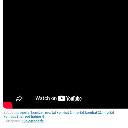
Etiquetas:
mortal kombat
,
mortal kombat 1
,
mortal kombat 11
,
mortal
kombat 2
,
street fighter 6
Categorías:
Sin categoría