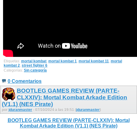
Etiquetas:
mortal kombat
,
mortal kombat 1
,
mortal kombat 11
,
mortal
kombat 2
,
street fighter 6
Categorías:
Sin categoría
0 Comentarios
BOOTLEG GAMES REVIEW (PARTE-
CLXXIV): Mortal Kombat Arkade Edition
(V1.1) (NES Pirate)
por
jduranmaster
- 07/10/2024 a las 19:51 (
jduranmaster
)
BOOTLEG GAMES REVIEW (PARTE-CLXXIV): Mortal
Kombat Arkade Edition (V1.1) (NES Pirate)