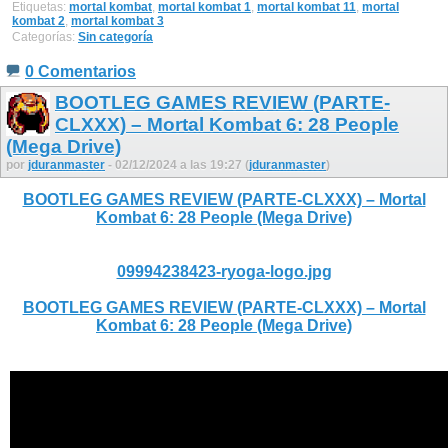
Etiquetas:
mortal kombat
,
mortal kombat 1
,
mortal kombat 11
,
mortal
kombat 2
,
mortal kombat 3
Categorías:
Sin categoría
0 Comentarios
BOOTLEG GAMES REVIEW (PARTE-
CLXXX) – Mortal Kombat 6: 28 People
(Mega Drive)
por
jduranmaster
- 02/12/2024 a las 19:27 (
jduranmaster
)
BOOTLEG GAMES REVIEW (PARTE-CLXXX) – Mortal
Kombat 6: 28 People (Mega Drive)
09994238423-ryoga-logo.jpg
BOOTLEG GAMES REVIEW (PARTE-CLXXX) – Mortal
Kombat 6: 28 People (Mega Drive)