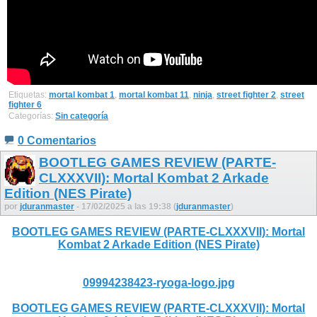
Etiquetas:
mortal kombat 1
,
mortal kombat 11
,
ninja
,
street fighter 2
,
street
fighter 6
Categorías:
Sin categoría
0 Comentarios
BOOTLEG GAMES REVIEW (PARTE-
CLXXXVII): Mortal Kombat 2 Arkade
Edition (NES Pirate)
por
jduranmaster
- 17/02/2025 a las 19:38 (
jduranmaster
)
BOOTLEG GAMES REVIEW (PARTE-CLXXXVII): Mortal
Kombat 2 Arkade Edition (NES Pirate)
09994238423-ryoga-logo.jpg
BOOTLEG GAMES REVIEW (PARTE-CLXXXVII): Mortal