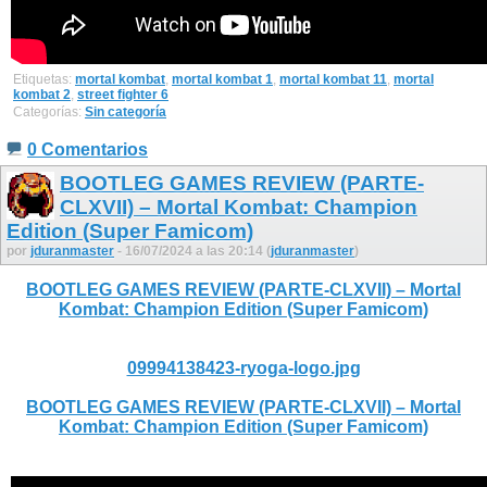
Etiquetas:
mortal kombat
,
mortal kombat 1
,
mortal kombat 11
,
mortal
kombat 2
,
street fighter 6
Categorías:
Sin categoría
0 Comentarios
BOOTLEG GAMES REVIEW (PARTE-
CLXVII) – Mortal Kombat: Champion
Edition (Super Famicom)
por
jduranmaster
- 16/07/2024 a las 20:14 (
jduranmaster
)
BOOTLEG GAMES REVIEW (PARTE-CLXVII) – Mortal
Kombat: Champion Edition (Super Famicom)
09994138423-ryoga-logo.jpg
BOOTLEG GAMES REVIEW (PARTE-CLXVII) – Mortal
Kombat: Champion Edition (Super Famicom)