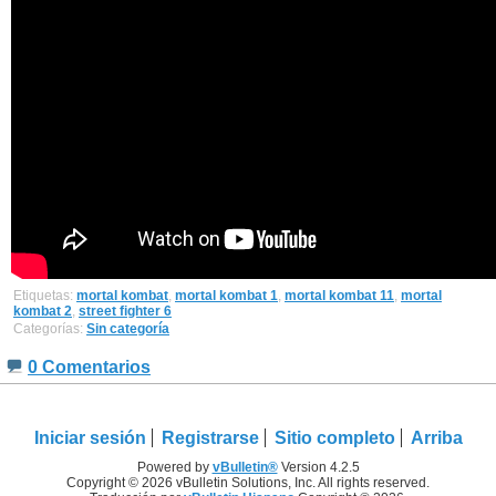
Etiquetas:
mortal kombat
,
mortal kombat 1
,
mortal kombat 11
,
mortal
kombat 2
,
street fighter 6
Categorías:
Sin categoría
0 Comentarios
Iniciar sesión
Registrarse
Sitio completo
Arriba
Powered by
vBulletin®
Version 4.2.5
Copyright © 2026 vBulletin Solutions, Inc. All rights reserved.