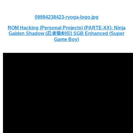
09994238423-ryoga-logo.jpg
ROM Hacking (Personal Projects) (PARTE-XX): Ninja
Gaiden Shadow (忍者龍剣伝) SGB Enhanced (Super
Game Boy)