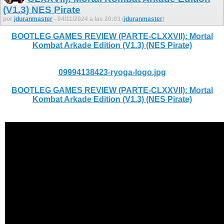
(V1.3) NES Pirate
por
jduranmaster
- 04/11/2024 a las 20:03 (
jduranmaster
)
BOOTLEG GAMES REVIEW (PARTE-CLXXVII): Mortal
Kombat Arkade Edition (V1.3) (NES Pirate)
09994138423-ryoga-logo.jpg
BOOTLEG GAMES REVIEW (PARTE-CLXXVII): Mortal
Kombat Arkade Edition (V1.3) (NES Pirate)