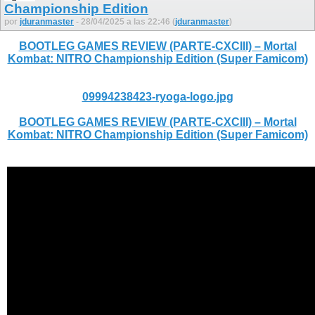
Championship Edition
por
jduranmaster
- 28/04/2025 a las 22:46 (
jduranmaster
)
BOOTLEG GAMES REVIEW (PARTE-CXCIII) – Mortal
Kombat: NITRO Championship Edition (Super Famicom)
09994238423-ryoga-logo.jpg
BOOTLEG GAMES REVIEW (PARTE-CXCIII) – Mortal
Kombat: NITRO Championship Edition (Super Famicom)