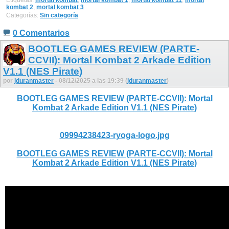
kombat 2
,
mortal kombat 3
Categorías:
Sin categoría
0 Comentarios
BOOTLEG GAMES REVIEW (PARTE-
CCVII): Mortal Kombat 2 Arkade Edition
V1.1 (NES Pirate)
por
jduranmaster
- 08/12/2025 a las 19:39 (
jduranmaster
)
BOOTLEG GAMES REVIEW (PARTE-CCVII): Mortal
Kombat 2 Arkade Edition V1.1 (NES Pirate)
09994238423-ryoga-logo.jpg
BOOTLEG GAMES REVIEW (PARTE-CCVII): Mortal
Kombat 2 Arkade Edition V1.1 (NES Pirate)