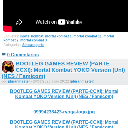
Etiquetas:
mortal kombat
,
mortal kombat 1
,
mortal kombat 11
,
mortal
kombat 2
,
mortal kombat 3
Categorías:
Sin categoría
0 Comentarios
BOOTLEG GAMES REVIEW (PARTE-
CCXI): Mortal Kombat YOKO Version (Unl)
(NES / Famicom)
por
jduranmaster
- 26/01/2026 a las 20:22 (
jduranmaster
)
BOOTLEG GAMES REVIEW (PARTE-CCXI): Mortal
Kombat YOKO Version (Unl) (NES / Famicom)
09994238423-ryoga-logo.jpg
BOOTLEG GAMES REVIEW (PARTE-CCXI): Mortal
Kombat YOKO Version (Unl) (NES / Famicom)