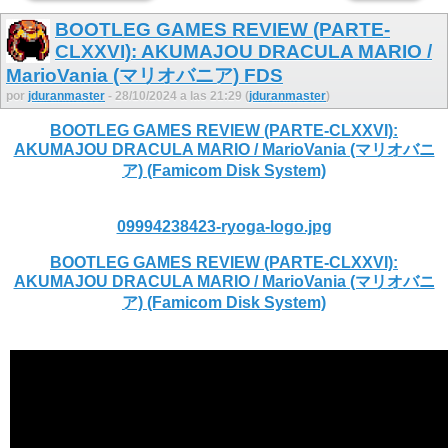
BOOTLEG GAMES REVIEW (PARTE-
CLXXVI): AKUMAJOU DRACULA MARIO /
MarioVania (マリオバニア) FDS
por
jduranmaster
- 28/10/2024 a las 21:29 (
jduranmaster
)
BOOTLEG GAMES REVIEW (PARTE-CLXXVI):
AKUMAJOU DRACULA MARIO / MarioVania (マリオバニ
ア) (Famicom Disk System)
09994238423-ryoga-logo.jpg
BOOTLEG GAMES REVIEW (PARTE-CLXXVI):
AKUMAJOU DRACULA MARIO / MarioVania (マリオバニ
ア) (Famicom Disk System)