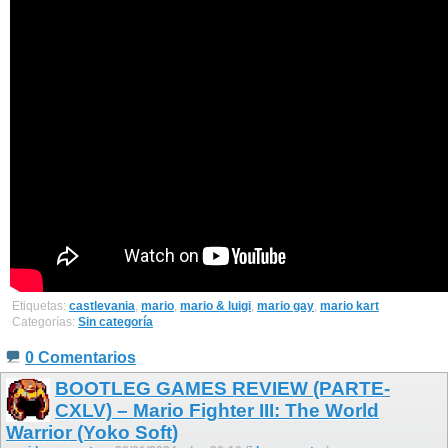
Etiquetas:
castlevania
,
mario
,
mario & luigi
,
mario gay
,
mario kart
Categorías:
Sin categoría
0 Comentarios
BOOTLEG GAMES REVIEW (PARTE-
CXLV) – Mario Fighter III: The World
Warrior (Yoko Soft)