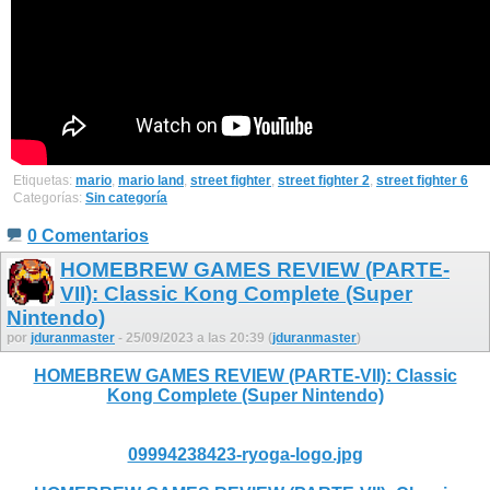
Etiquetas:
mario
,
mario land
,
street fighter
,
street fighter 2
,
street fighter 6
Categorías:
Sin categoría
0 Comentarios
HOMEBREW GAMES REVIEW (PARTE-
VII): Classic Kong Complete (Super
Nintendo)
por
jduranmaster
- 25/09/2023 a las 20:39 (
jduranmaster
)
HOMEBREW GAMES REVIEW (PARTE-VII): Classic
Kong Complete (Super Nintendo)
09994238423-ryoga-logo.jpg