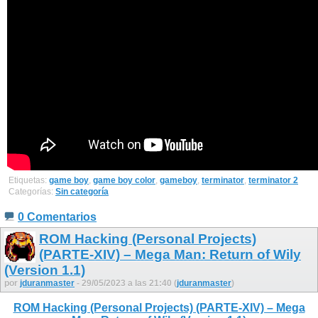
Etiquetas:
game boy
,
game boy color
,
gameboy
,
terminator
,
terminator 2
Categorías:
Sin categoría
0 Comentarios
ROM Hacking (Personal Projects)
(PARTE-XIV) – Mega Man: Return of Wily
(Version 1.1)
por
jduranmaster
- 29/05/2023 a las 21:40 (
jduranmaster
)
ROM Hacking (Personal Projects) (PARTE-XIV) – Mega