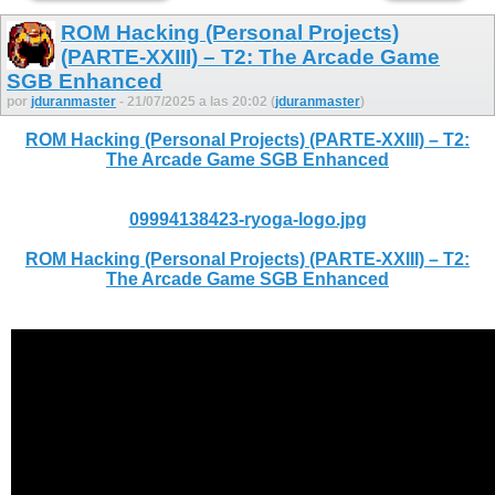
ROM Hacking (Personal Projects)
(PARTE-XXIII) – T2: The Arcade Game
SGB Enhanced
por
jduranmaster
- 21/07/2025 a las 20:02 (
jduranmaster
)
ROM Hacking (Personal Projects) (PARTE-XXIII) – T2:
The Arcade Game SGB Enhanced
09994138423-ryoga-logo.jpg
ROM Hacking (Personal Projects) (PARTE-XXIII) – T2:
The Arcade Game SGB Enhanced