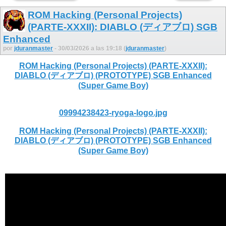
ROM Hacking (Personal Projects)
(PARTE-XXXII): DIABLO (ディアブロ) SGB
Enhanced
por
jduranmaster
- 30/03/2026 a las 19:18 (
jduranmaster
)
ROM Hacking (Personal Projects) (PARTE-XXXII):
DIABLO (ディアブロ) (PROTOTYPE) SGB Enhanced
(Super Game Boy)
09994238423-ryoga-logo.jpg
ROM Hacking (Personal Projects) (PARTE-XXXII):
DIABLO (ディアブロ) (PROTOTYPE) SGB Enhanced
(Super Game Boy)