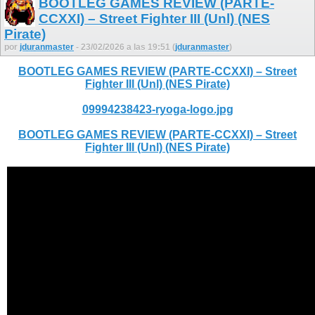
BOOTLEG GAMES REVIEW (PARTE-
CCXXI) – Street Fighter III (Unl) (NES
Pirate)
por
jduranmaster
- 23/02/2026 a las 19:51 (
jduranmaster
)
BOOTLEG GAMES REVIEW (PARTE-CCXXI) – Street
Fighter III (Unl) (NES Pirate)
09994238423-ryoga-logo.jpg
BOOTLEG GAMES REVIEW (PARTE-CCXXI) – Street
Fighter III (Unl) (NES Pirate)