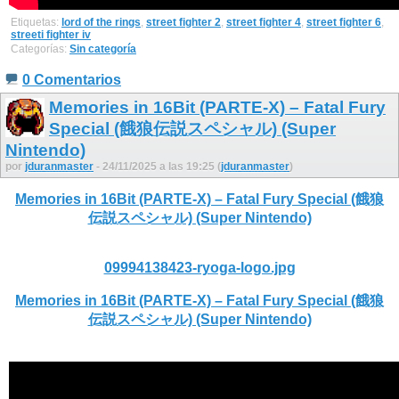
Etiquetas:
lord of the rings
,
street fighter 2
,
street fighter 4
,
street fighter 6
,
streeti fighter iv
Categorías:
Sin categoría
0 Comentarios
Memories in 16Bit (PARTE-X) – Fatal Fury
Special (餓狼伝説スペシャル) (Super
Nintendo)
por
jduranmaster
- 24/11/2025 a las 19:25 (
jduranmaster
)
Memories in 16Bit (PARTE-X) – Fatal Fury Special (餓狼
伝説スペシャル) (Super Nintendo)
09994138423-ryoga-logo.jpg
Memories in 16Bit (PARTE-X) – Fatal Fury Special (餓狼
伝説スペシャル) (Super Nintendo)