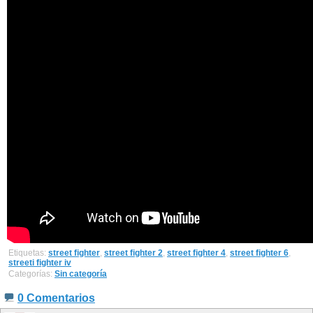
Etiquetas:
street fighter
,
street fighter 2
,
street fighter 4
,
street fighter 6
,
streeti fighter iv
Categorías:
Sin categoría
0 Comentarios