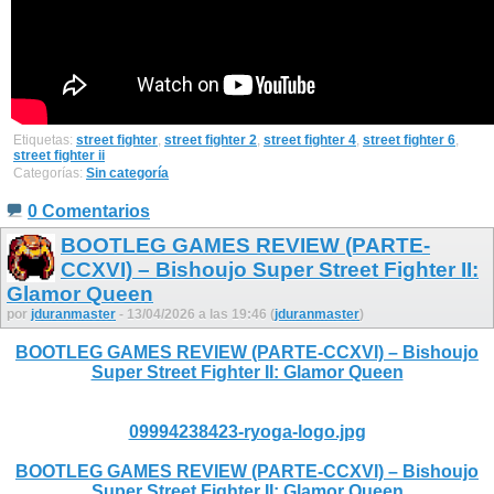
Etiquetas:
street fighter
,
street fighter 2
,
street fighter 4
,
street fighter 6
,
street fighter ii
Categorías:
Sin categoría
0 Comentarios
BOOTLEG GAMES REVIEW (PARTE-
CCXVI) – Bishoujo Super Street Fighter II:
Glamor Queen
por
jduranmaster
- 13/04/2026 a las 19:46 (
jduranmaster
)
BOOTLEG GAMES REVIEW (PARTE-CCXVI) – Bishoujo
Super Street Fighter II: Glamor Queen
09994238423-ryoga-logo.jpg
BOOTLEG GAMES REVIEW (PARTE-CCXVI) – Bishoujo
Super Street Fighter II: Glamor Queen