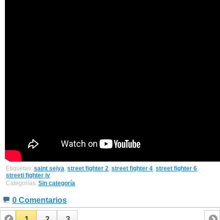
Etiquetas:
saint seiya
,
street fighter 2
,
street fighter 4
,
street fighter 6
,
streeti fighter iv
Categorías:
Sin categoría
0 Comentarios
1
2
3