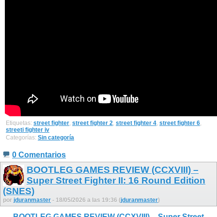
Etiquetas:
street fighter
,
street fighter 2
,
street fighter 4
,
street fighter 6
,
streeti fighter iv
Categorías:
Sin categoría
0 Comentarios
BOOTLEG GAMES REVIEW (CCXVIII) –
Super Street Fighter II: 16 Round Edition
(SNES)
por
jduranmaster
- 18/05/2026 a las 19:36 (
jduranmaster
)
BOOTLEG GAMES REVIEW (CCXVIII) – Super Street