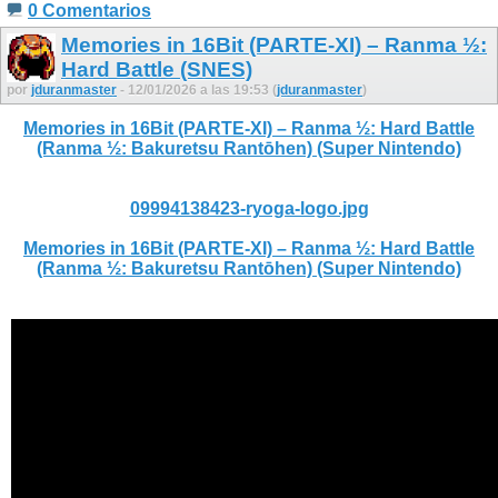
0 Comentarios
Memories in 16Bit (PARTE-XI) – Ranma ½:
Hard Battle (SNES)
por
jduranmaster
- 12/01/2026 a las 19:53 (
jduranmaster
)
Memories in 16Bit (PARTE-XI) – Ranma ½: Hard Battle
(Ranma ½: Bakuretsu Rantōhen) (Super Nintendo)
09994138423-ryoga-logo.jpg
Memories in 16Bit (PARTE-XI) – Ranma ½: Hard Battle
(Ranma ½: Bakuretsu Rantōhen) (Super Nintendo)