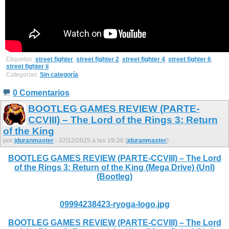
Etiquetas:
street fighter
,
street fighter 2
,
street fighter 4
,
street fighter 6
,
street fighter ii
Categorías:
Sin categoría
0 Comentarios
BOOTLEG GAMES REVIEW (PARTE-
CCVIII) – The Lord of the Rings 3: Return
of the King
por
jduranmaster
- 22/12/2025 a las 19:20 (
jduranmaster
)
BOOTLEG GAMES REVIEW (PARTE-CCVIII) – The Lord
of the Rings 3: Return of the King (Mega Drive) (Unl)
(Bootleg)
09994238423-ryoga-logo.jpg
BOOTLEG GAMES REVIEW (PARTE-CCVIII) – The Lord