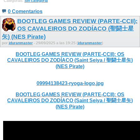
Categorías:
Sin categoría
0 Comentarios
BOOTLEG GAMES REVIEW (PARTE-CCII):
OS CAVALEIROS DO ZODÍACO (聖闘士星
矢) (NES Pirate)
por
jduranmaster
- 29/09/2025 a las 19:25 (
jduranmaster
)
BOOTLEG GAMES REVIEW (PARTE-CCII): OS
CAVALEIROS DO ZODÍACO (Saint Seiya / 聖闘士星矢)
(NES Pirate)
09994138423-ryoga-logo.jpg
BOOTLEG GAMES REVIEW (PARTE-CCII): OS
CAVALEIROS DO ZODÍACO (Saint Seiya / 聖闘士星矢)
(NES Pirate)