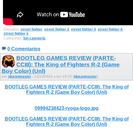
Etiquetas:
street fighter
,
street fighter 2
,
street fighter 4
,
street fighter 6
,
street fighter ii
Categorías:
Sin categoría
0 Comentarios
BOOTLEG GAMES REVIEW (PARTE-
CCIII): The King of Fighters R-2 (Game
Boy Color) (Unl)
por
jduranmaster
- 13/10/2025 a las 19:16 (
jduranmaster
)
BOOTLEG GAMES REVIEW (PARTE-CCIII): The King of
Fighters R-2 (Game Boy Color) (Unl)
09994238423-ryoga-logo.jpg
BOOTLEG GAMES REVIEW (PARTE-CCIII): The King of
Fighters R-2 (Game Boy Color) (Unl)