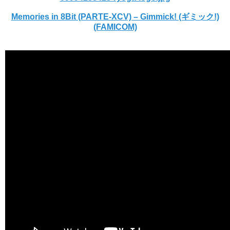
Memories in 8Bit (PARTE-XCV) – Gimmick! (ギミック!)
(FAMICOM)