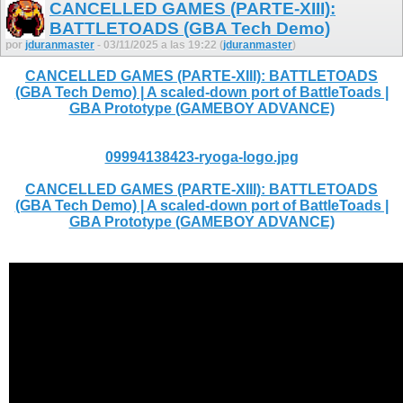
CANCELLED GAMES (PARTE-XIII):
BATTLETOADS (GBA Tech Demo)
por
jduranmaster
- 03/11/2025 a las 19:22 (
jduranmaster
)
CANCELLED GAMES (PARTE-XIII): BATTLETOADS
(GBA Tech Demo) | A scaled-down port of BattleToads |
GBA Prototype (GAMEBOY ADVANCE)
09994138423-ryoga-logo.jpg
CANCELLED GAMES (PARTE-XIII): BATTLETOADS
(GBA Tech Demo) | A scaled-down port of BattleToads |
GBA Prototype (GAMEBOY ADVANCE)