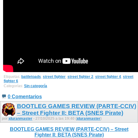
Etiquetas:
battletoads
,
street fighter
,
street fighter 2
,
street fighter 4
,
street
fighter 6
Categorías:
Sin categoría
0 Comentarios
BOOTLEG GAMES REVIEW (PARTE-CCIV)
– Street Fighter II: BETA (SNES Pirate)
por
jduranmaster
- 27/10/2025 a las 19:40 (
jduranmaster
)
BOOTLEG GAMES REVIEW (PARTE-CCIV) – Street
Fighter II: BETA (SNES Pirate)