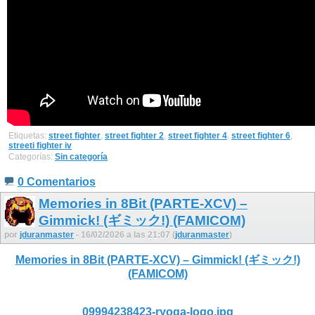
Etiquetas:
street fighter
,
street fighter 2
,
street fighter 4
,
street fighter 6
,
streeti fighter iv
Categorías:
Sin categoría
0 Comentarios
Memories in 8Bit (PARTE-XCV) –
Gimmick! (ギミック!) (FAMICOM)
por
jduranmaster
- 16/02/2026 a las 21:07 (
jduranmaster
)
Memories in 8Bit (PARTE-XCV) – Gimmick! (ギミック!)
(FAMICOM)
09994238423-ryoga-logo.jpg