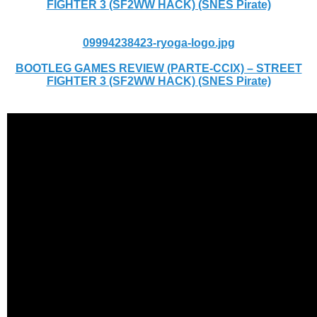
FIGHTER 3 (SF2WW HACK) (SNES Pirate)
09994238423-ryoga-logo.jpg
BOOTLEG GAMES REVIEW (PARTE-CCIX) – STREET
FIGHTER 3 (SF2WW HACK) (SNES Pirate)