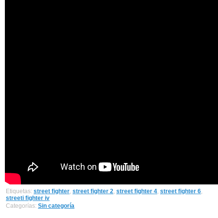
Etiquetas:
street fighter
,
street fighter 2
,
street fighter 4
,
street fighter 6
,
streeti fighter iv
Categorías:
Sin categoría