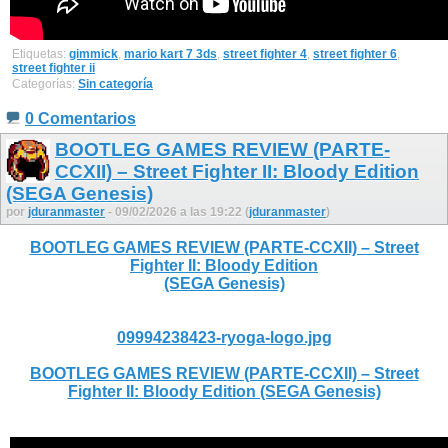
Etiquetas:
gimmick
,
mario kart 7 3ds
,
street fighter 4
,
street fighter 6
,
street fighter ii
Categorías:
Sin categoría
0 Comentarios
BOOTLEG GAMES REVIEW (PARTE-
CCXII) – Street Fighter II: Bloody Edition
(SEGA Genesis)
por
jduranmaster
- 09/02/2026 a las 19:22 (
jduranmaster
)
BOOTLEG GAMES REVIEW (PARTE-CCXII) – Street
Fighter II: Bloody Edition
(SEGA Genesis)
09994238423-ryoga-logo.jpg
BOOTLEG GAMES REVIEW (PARTE-CCXII) – Street
Fighter II: Bloody Edition (SEGA Genesis)