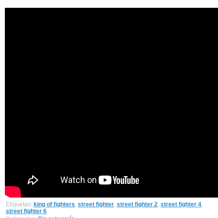
Etiquetas:
king of fighters
,
street fighter
,
street fighter 2
,
street fighter 4
,
street fighter 6