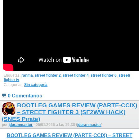
Etiquetas:
ranma
,
street fighter 2
,
street fighter 4
,
street fighter 6
,
streeti
fighter iv
Categorías:
Sin categoría
0 Comentarios
BOOTLEG GAMES REVIEW (PARTE-CCIX)
– STREET FIGHTER 3 (SF2WW HACK)
(SNES Pirate)
por
jduranmaster
- 05/01/2026 a las 19:38 (
jduranmaster
)
BOOTLEG GAMES REVIEW (PARTE-CCIX) – STREET