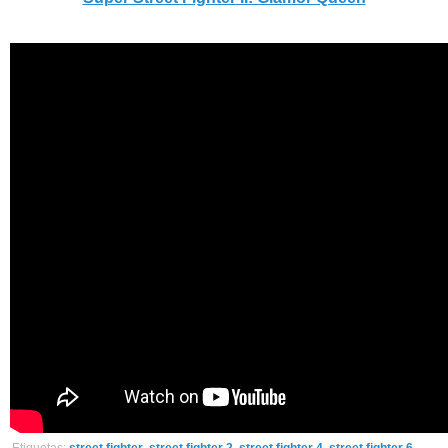
Etiquetas:
street fighter
,
street fighter 2
,
street fighter 4
,
street fighter 6
,