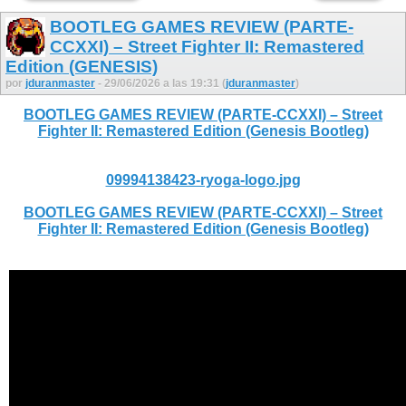
BOOTLEG GAMES REVIEW (PARTE-
CCXXI) – Street Fighter II: Remastered
Edition (GENESIS)
por
jduranmaster
- 29/06/2026 a las 19:31 (
jduranmaster
)
BOOTLEG GAMES REVIEW (PARTE-CCXXI) – Street
Fighter II: Remastered Edition (Genesis Bootleg)
09994138423-ryoga-logo.jpg
BOOTLEG GAMES REVIEW (PARTE-CCXXI) – Street
Fighter II: Remastered Edition (Genesis Bootleg)