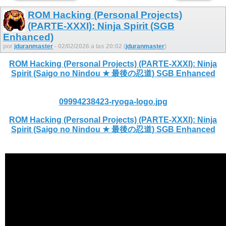
ROM Hacking (Personal Projects)
(PARTE-XXXI): Ninja Spirit (SGB
Enhanced)
por
jduranmaster
- 02/02/2026 a las 20:02 (
jduranmaster
)
ROM Hacking (Personal Projects) (PARTE-XXXI): Ninja
Spirit (Saigo no Nindou ★ 最後の忍道) SGB Enhanced
09994238423-ryoga-logo.jpg
ROM Hacking (Personal Projects) (PARTE-XXXI): Ninja
Spirit (Saigo no Nindou ★ 最後の忍道) SGB Enhanced