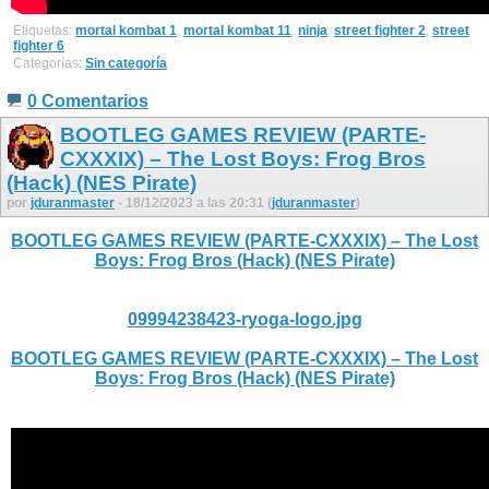
Etiquetas:
mortal kombat 1
,
mortal kombat 11
,
ninja
,
street fighter 2
,
street
fighter 6
Categorías:
Sin categoría
0 Comentarios
BOOTLEG GAMES REVIEW (PARTE-
CXXXIX) – The Lost Boys: Frog Bros
(Hack) (NES Pirate)
por
jduranmaster
- 18/12/2023 a las 20:31 (
jduranmaster
)
BOOTLEG GAMES REVIEW (PARTE-CXXXIX) – The Lost
Boys: Frog Bros (Hack) (NES Pirate)
09994238423-ryoga-logo.jpg
BOOTLEG GAMES REVIEW (PARTE-CXXXIX) – The Lost
Boys: Frog Bros (Hack) (NES Pirate)