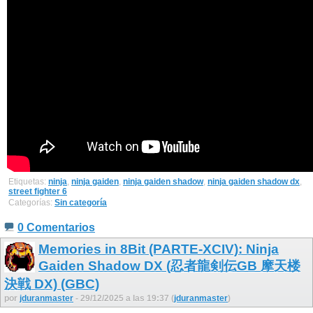
Etiquetas:
ninja
,
ninja gaiden
,
ninja gaiden shadow
,
ninja gaiden shadow dx
,
street fighter 6
Categorías:
Sin categoría
0 Comentarios
Memories in 8Bit (PARTE-XCIV): Ninja
Gaiden Shadow DX (忍者龍剣伝GB 摩天楼
決戦 DX) (GBC)
por
jduranmaster
- 29/12/2025 a las 19:37 (
jduranmaster
)