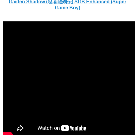
Gaiden Shadow (忍者龍剣伝) SGB Enhanced (Super
Game Boy)