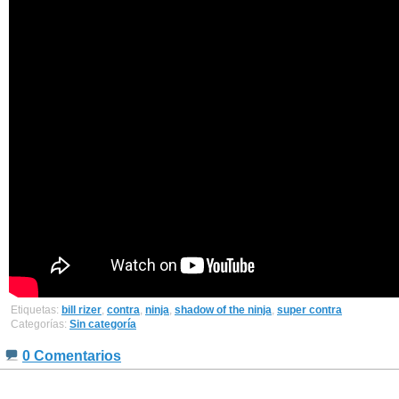
Etiquetas:
bill rizer
,
contra
,
ninja
,
shadow of the ninja
,
super contra
Categorías:
Sin categoría
0 Comentarios