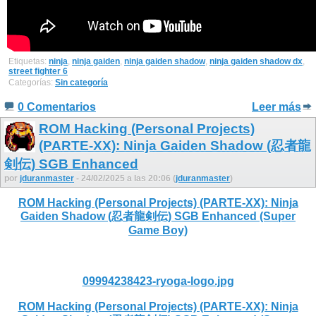
Etiquetas:
ninja
,
ninja gaiden
,
ninja gaiden shadow
,
ninja gaiden shadow dx
,
street fighter 6
Categorías:
Sin categoría
0 Comentarios
Leer más
ROM Hacking (Personal Projects)
(PARTE-XX): Ninja Gaiden Shadow (忍者龍
剣伝) SGB Enhanced
por
jduranmaster
- 24/02/2025 a las 20:06 (
jduranmaster
)
ROM Hacking (Personal Projects) (PARTE-XX): Ninja
Gaiden Shadow (忍者龍剣伝) SGB Enhanced (Super
Game Boy)
09994238423-ryoga-logo.jpg
ROM Hacking (Personal Projects) (PARTE-XX): Ninja