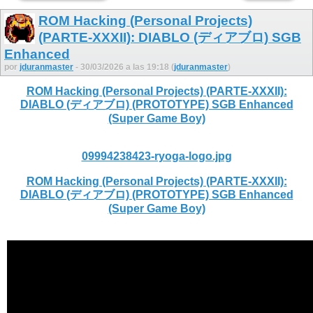
ROM Hacking (Personal Projects)
(PARTE-XXXII): DIABLO (ディアブロ) SGB
Enhanced
por
jduranmaster
- 30/03/2026 a las 19:18 (
jduranmaster
)
ROM Hacking (Personal Projects) (PARTE-XXXII):
DIABLO (ディアブロ) (PROTOTYPE) SGB Enhanced
(Super Game Boy)
09994238423-ryoga-logo.jpg
ROM Hacking (Personal Projects) (PARTE-XXXII):
DIABLO (ディアブロ) (PROTOTYPE) SGB Enhanced
(Super Game Boy)