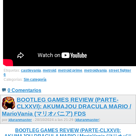
Etiquetas:
castlevania
,
metroid
,
metroid prime
,
metroidvania
,
street fighter
6
Categorías:
Sin categoría
0 Comentarios
BOOTLEG GAMES REVIEW (PARTE-
CLXXVI): AKUMAJOU DRACULA MARIO /
MarioVania (マリオバニア) FDS
por
jduranmaster
- 28/10/2024 a las 21:29 (
jduranmaster
)
BOOTLEG GAMES REVIEW (PARTE-CLXXVI):