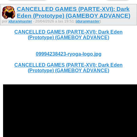
CANCELLED GAMES (PARTE-XVI): Dark
Eden (Prototype) (GAMEBOY ADVANCE)
por
jduranmaster
- 20/04/2026 a las 19:51 (
jduranmaster
)
CANCELLED GAMES (PARTE-XVI): Dark Eden
(Prototype) (GAMEBOY ADVANCE)
09994238423-ryoga-logo.jpg
CANCELLED GAMES (PARTE-XVI): Dark Eden
(Prototype) (GAMEBOY ADVANCE)