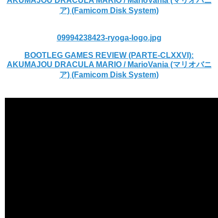
AKUMAJOU DRACULA MARIO / MarioVania (マリオバニ
ア) (Famicom Disk System)
09994238423-ryoga-logo.jpg
BOOTLEG GAMES REVIEW (PARTE-CLXXVI):
AKUMAJOU DRACULA MARIO / MarioVania (マリオバニ
ア) (Famicom Disk System)