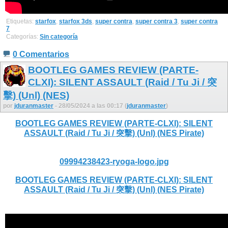
Etiquetas:
starfox
,
starfox 3ds
,
super contra
,
super contra 3
,
super contra
7
Categorías:
Sin categoría
0 Comentarios
BOOTLEG GAMES REVIEW (PARTE-
CLXI): SILENT ASSAULT (Raid / Tu Ji / 突
擊) (Unl) (NES)
por
jduranmaster
- 28/05/2024 a las 00:17 (
jduranmaster
)
BOOTLEG GAMES REVIEW (PARTE-CLXI): SILENT
ASSAULT (Raid / Tu Ji / 突擊) (Unl) (NES Pirate)
09994238423-ryoga-logo.jpg
BOOTLEG GAMES REVIEW (PARTE-CLXI): SILENT
ASSAULT (Raid / Tu Ji / 突擊) (Unl) (NES Pirate)