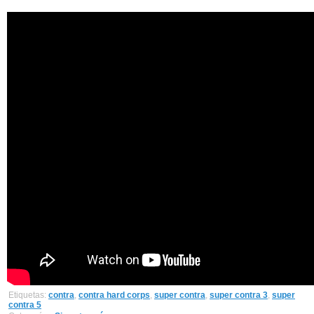
Etiquetas:
contra
,
contra hard corps
,
super contra
,
super contra 3
,
super
contra 5