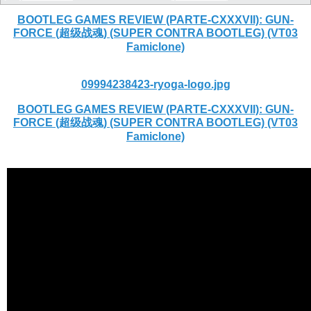
BOOTLEG GAMES REVIEW (PARTE-CXXXVII): GUN-
FORCE (超级战魂) (SUPER CONTRA BOOTLEG) (VT03
Famiclone)
09994238423-ryoga-logo.jpg
BOOTLEG GAMES REVIEW (PARTE-CXXXVII): GUN-
FORCE (超级战魂) (SUPER CONTRA BOOTLEG) (VT03
Famiclone)