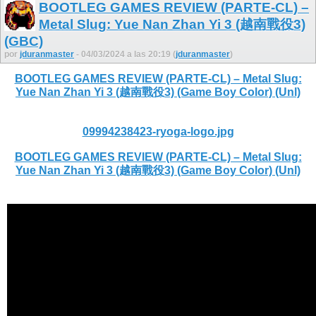
BOOTLEG GAMES REVIEW (PARTE-CL) –
Metal Slug: Yue Nan Zhan Yi 3 (越南戰役3)
(GBC)
por
jduranmaster
- 04/03/2024 a las 20:19 (
jduranmaster
)
BOOTLEG GAMES REVIEW (PARTE-CL) – Metal Slug:
Yue Nan Zhan Yi 3 (越南戰役3) (Game Boy Color) (Unl)
09994238423-ryoga-logo.jpg
BOOTLEG GAMES REVIEW (PARTE-CL) – Metal Slug:
Yue Nan Zhan Yi 3 (越南戰役3) (Game Boy Color) (Unl)