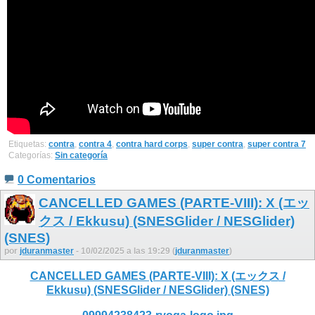
Etiquetas:
contra
,
contra 4
,
contra hard corps
,
super contra
,
super contra 7
Categorías:
Sin categoría
0 Comentarios
CANCELLED GAMES (PARTE-VIII): X (エッ
クス / Ekkusu) (SNESGlider / NESGlider)
(SNES)
por
jduranmaster
- 10/02/2025 a las 19:29 (
jduranmaster
)
CANCELLED GAMES (PARTE-VIII): X (エックス /
Ekkusu) (SNESGlider / NESGlider) (SNES)