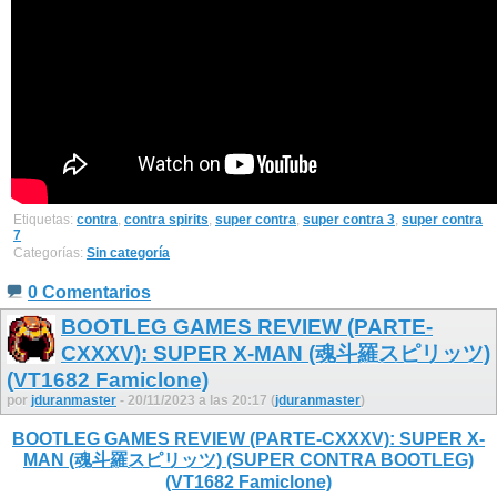
Etiquetas:
contra
,
contra spirits
,
super contra
,
super contra 3
,
super contra
7
Categorías:
Sin categoría
0 Comentarios
BOOTLEG GAMES REVIEW (PARTE-
CXXXV): SUPER X-MAN (魂斗羅スピリッツ)
(VT1682 Famiclone)
por
jduranmaster
- 20/11/2023 a las 20:17 (
jduranmaster
)
BOOTLEG GAMES REVIEW (PARTE-CXXXV): SUPER X-
MAN (魂斗羅スピリッツ) (SUPER CONTRA BOOTLEG)
(VT1682 Famiclone)