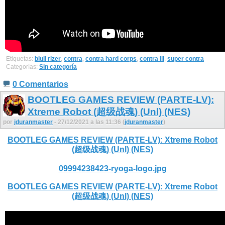
Etiquetas:
biull rizer
,
contra
,
contra hard corps
,
contra iii
,
super contra
Categorías:
Sin categoría
0 Comentarios
BOOTLEG GAMES REVIEW (PARTE-LV):
Xtreme Robot (超级战魂) (Unl) (NES)
por
jduranmaster
- 27/12/2021 a las 11:36 (
jduranmaster
)
BOOTLEG GAMES REVIEW (PARTE-LV): Xtreme Robot
(超级战魂) (Unl) (NES)
09994238423-ryoga-logo.jpg
BOOTLEG GAMES REVIEW (PARTE-LV): Xtreme Robot
(超级战魂) (Unl) (NES)