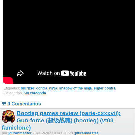
Etiquetas:
bill rizer
,
contra
,
ninja
,
shadow of the ninja
,
super contra
Categorías:
Sin categoría
0 Comentarios
Bootleg games review (parte-cxxxvii):
Gun-force (超级战魂) (bootleg) (vt03
famiclone)
por
jduranmaster
- 04/12/2023 a las 20:29 (
jduranmaster
)