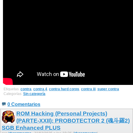
Etiquetas:
contra
,
contra 4
,
contra hard corps
,
contra iii
,
super contra
Categorías:
Sin categoría
0 Comentarios
ROM Hacking (Personal Projects)
(PARTE-XXII): PROBOTECTOR 2 (魂斗羅2)
SGB Enhanced PLUS