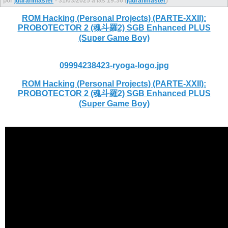
por
jduranmaster
- 31/03/2025 a las 19:36 (
jduranmaster
)
ROM Hacking (Personal Projects) (PARTE-XXII):
PROBOTECTOR 2 (魂斗羅2) SGB Enhanced PLUS
(Super Game Boy)
09994238423-ryoga-logo.jpg
ROM Hacking (Personal Projects) (PARTE-XXII):
PROBOTECTOR 2 (魂斗羅2) SGB Enhanced PLUS
(Super Game Boy)