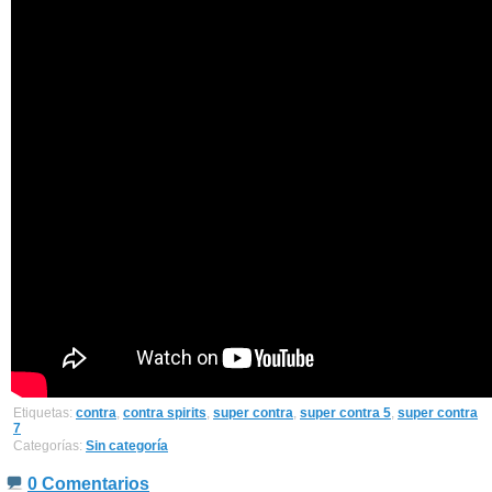
Etiquetas:
contra
,
contra spirits
,
super contra
,
super contra 5
,
super contra
7
Categorías:
Sin categoría
0 Comentarios