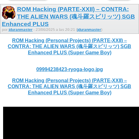
ROM Hacking (PARTE-XXII) – CONTRA:
THE ALIEN WARS (魂斗羅スピリッツ) SGB
Enhanced PLUS
por
jduranmaster
- 23/06/2025 a las 20:21 (
jduranmaster
)
ROM Hacking (Personal Projects) (PARTE-XXII) –
CONTRA: THE ALIEN WARS (魂斗羅スピリッツ) SGB
Enhanced PLUS (Super Game Boy)
09994238423-ryoga-logo.jpg
ROM Hacking (Personal Projects) (PARTE-XXII) –
CONTRA: THE ALIEN WARS (魂斗羅スピリッツ) SGB
Enhanced PLUS (Super Game Boy)