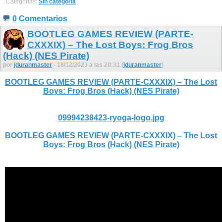
Categorías:
Sin categoría
0 Comentarios
BOOTLEG GAMES REVIEW (PARTE-
CXXXIX) – The Lost Boys: Frog Bros
(Hack) (NES Pirate)
por
jduranmaster
- 18/12/2023 a las 20:31 (
jduranmaster
)
BOOTLEG GAMES REVIEW (PARTE-CXXXIX) – The Lost
Boys: Frog Bros (Hack) (NES Pirate)
09994238423-ryoga-logo.jpg
BOOTLEG GAMES REVIEW (PARTE-CXXXIX) – The Lost
Boys: Frog Bros (Hack) (NES Pirate)