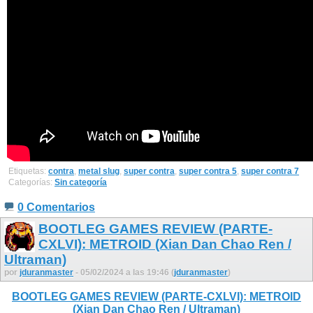
Etiquetas:
contra
,
metal slug
,
super contra
,
super contra 5
,
super contra 7
Categorías:
Sin categoría
0 Comentarios
BOOTLEG GAMES REVIEW (PARTE-
CXLVI): METROID (Xian Dan Chao Ren /
Ultraman)
por
jduranmaster
- 05/02/2024 a las 19:46 (
jduranmaster
)
BOOTLEG GAMES REVIEW (PARTE-CXLVI): METROID
(Xian Dan Chao Ren / Ultraman)