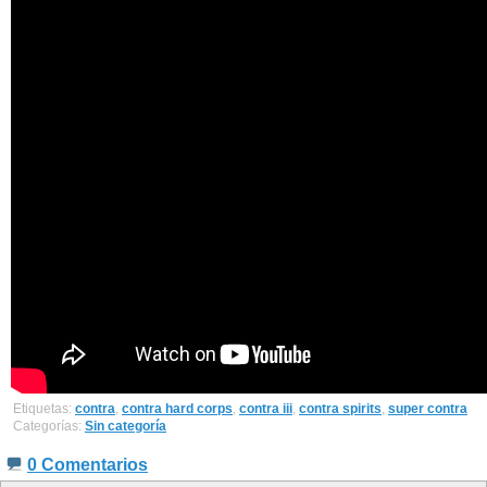
Etiquetas:
contra
,
contra hard corps
,
contra iii
,
contra spirits
,
super contra
Categorías:
Sin categoría
0 Comentarios