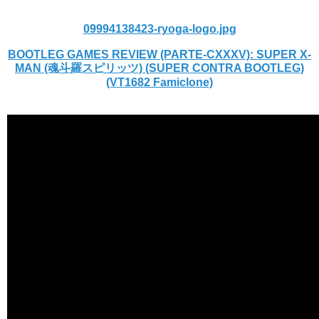
09994138423-ryoga-logo.jpg
BOOTLEG GAMES REVIEW (PARTE-CXXXV): SUPER X-
MAN (魂斗羅スピリッツ) (SUPER CONTRA BOOTLEG)
(VT1682 Famiclone)