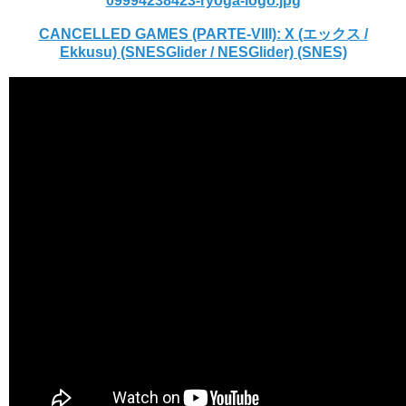
09994238423-ryoga-logo.jpg
CANCELLED GAMES (PARTE-VIII): X (エックス /
Ekkusu) (SNESGlider / NESGlider) (SNES)