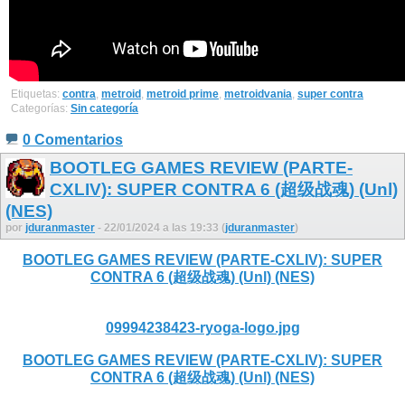
Etiquetas:
contra
,
metroid
,
metroid prime
,
metroidvania
,
super contra
Categorías:
Sin categoría
0 Comentarios
BOOTLEG GAMES REVIEW (PARTE-
CXLIV): SUPER CONTRA 6 (超级战魂) (Unl)
(NES)
por
jduranmaster
- 22/01/2024 a las 19:33 (
jduranmaster
)
BOOTLEG GAMES REVIEW (PARTE-CXLIV): SUPER
CONTRA 6 (超级战魂) (Unl) (NES)
09994238423-ryoga-logo.jpg
BOOTLEG GAMES REVIEW (PARTE-CXLIV): SUPER
CONTRA 6 (超级战魂) (Unl) (NES)