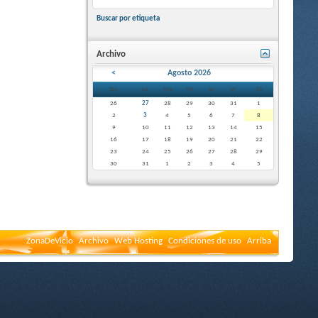
Buscar por etiqueta
Archivo
<
Agosto 2026
Do
Lu
Ma
Mi
Ju
Vi
Sá
26
27
28
29
30
31
1
2
3
4
5
6
7
8
9
10
11
12
13
14
15
16
17
18
19
20
21
22
23
24
25
26
27
28
29
30
31
1
2
3
4
5
ZonaDeVicio
Archivo
Web Hosting
Condiciones de uso
Arriba