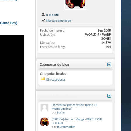
Ir al perfil
Marcar como leído
 Game Boy)
Fecha de ingreso
Sep 2008
Ubicación
WORLD 9 - WARP
ZONE!
Mensajes
14,879
Entradas de blog
404
Categorías de blog
Categorías locales
Sin categoría
Comentarios recientes
Homebrew games review (parte-ii):
Multidude (nes)
por
Lostirr
[CRITICA] Anime + Manga - PARTE CXVII:
BERSERK
por
jduranmaster