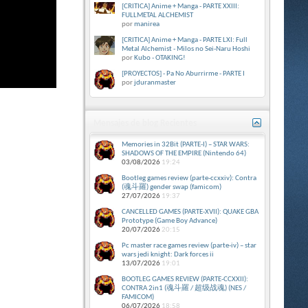
[CRITICA] Anime + Manga - PARTE XXIII:
FULLMETAL ALCHEMIST
por
manirea
[CRITICA] Anime + Manga - PARTE LXI: Full
Metal Alchemist - Milos no Sei-Naru Hoshi
por
Kubo - OTAKING!
[PROYECTOS] - Pa No Aburrirme - PARTE I
por
jduranmaster
Mensajes de blog Recientes
Memories in 32Bit (PARTE-I) – STAR WARS:
SHADOWS OF THE EMPIRE (Nintendo 64)
03/08/2026
19:24
Bootleg games review (parte-ccxxiv): Contra
(魂斗羅) gender swap (famicom)
27/07/2026
19:37
CANCELLED GAMES (PARTE-XVII): QUAKE GBA
Prototype (Game Boy Advance)
20/07/2026
20:15
Pc master race games review (parte-iv) – star
wars jedi knight: Dark forces ii
13/07/2026
19:01
BOOTLEG GAMES REVIEW (PARTE-CCXXII):
CONTRA 2in1 (魂斗羅 / 超级战魂) (NES /
FAMICOM)
06/07/2026
18:58