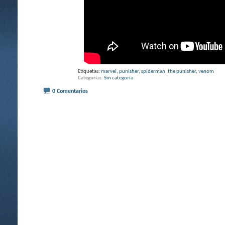
Etiquetas:
marvel
,
punisher
,
spiderman
,
the punisher
,
venom
Categorías
Sin categoría
0 Comentarios