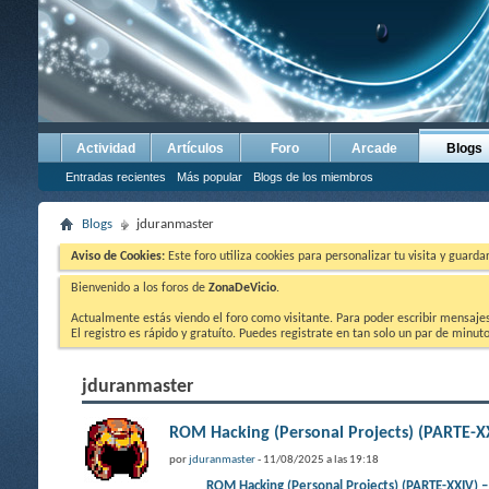
Actividad
Artículos
Foro
Arcade
Blogs
Entradas recientes
Más popular
Blogs de los miembros
Blogs
jduranmaster
Aviso de Cookies:
Este foro utiliza cookies para personalizar tu visita y guard
Bienvenido a los foros de
ZonaDeVicio
.
Actualmente estás viendo el foro como visitante. Para poder escribir mensajes y
El registro es rápido y gratuíto. Puedes registrate en tan solo un par de minu
jduranmaster
ROM Hacking (Personal Projects) (PARTE-
por
jduranmaster
- 11/08/2025 a las 19:18
ROM Hacking (Personal Projects) (PARTE-XXI