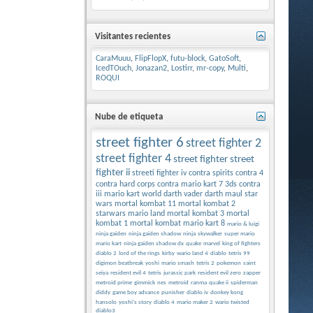
Visitantes recientes
CaraMuuu
,
FlipFlopX
,
futu-block
,
GatoSoft
,
IcedTOuch
,
Jonazan2
,
Lostirr
,
mr-copy
,
Multi
,
ROQUI
Nube de etiqueta
street fighter 6
street fighter 2
street fighter 4
street fighter
street
fighter ii
streeti fighter iv
contra spirits
contra 4
contra hard corps
contra
mario kart 7 3ds
contra
iii
mario kart world
darth vader
darth maul
star
wars
mortal kombat 11
mortal kombat 2
starwars
mario land
mortal kombat 3
mortal
kombat 1
mortal kombat
mario kart 8
mario & luigi
ninja gaiden
ninja gaiden shadow
ninja
skywalker
super mario
mario kart
ninja gaiden shadow dx
quake
marvel
king of fighters
diablo 2
lord of the rings
kirby
wario land 4
diablo
tetris 99
digimon beatbreak
yoshi
mario smash
tetris 2
pokemon
saint
seiya
resident evil 4
tetris
jurassic park
resident evil zero
zapper
metroid prime
gimmick
nes
metroid
ranma
quake ii
spiderman
diddy
game boy advance
punisher
diablo iv
donkey kong
hansolo
yoshi's story
diablo 4
mario maker 2
wario twisted
diablo3