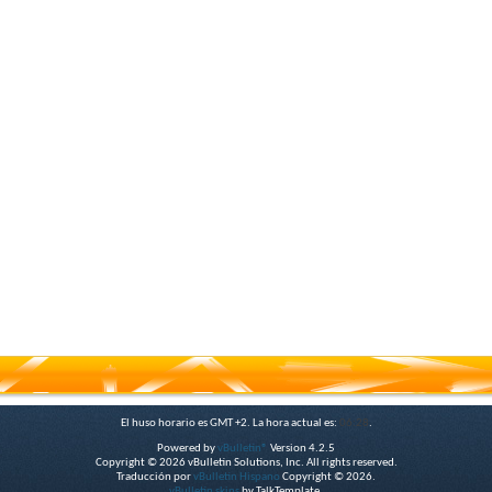
El huso horario es GMT +2. La hora actual es:
06:28
.
Powered by
vBulletin®
Version 4.2.5
Copyright © 2026 vBulletin Solutions, Inc. All rights reserved.
Traducción por
vBulletin Hispano
Copyright © 2026.
vBulletin skins
by TalkTemplate.