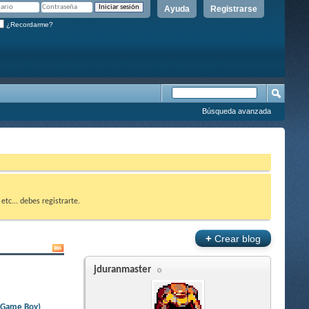
Ayuda
Registrarse
¿Recordarme?
Búsqueda avanzada
etc... debes registrarte.
+
Crear blog
jduranmaster
 Game Boy)