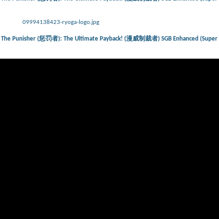
09994138423-ryoga-logo.jpg
V) – The Punisher (惩罚者): The Ultimate Payback! (漫威制裁者) SGB Enhanced (Super