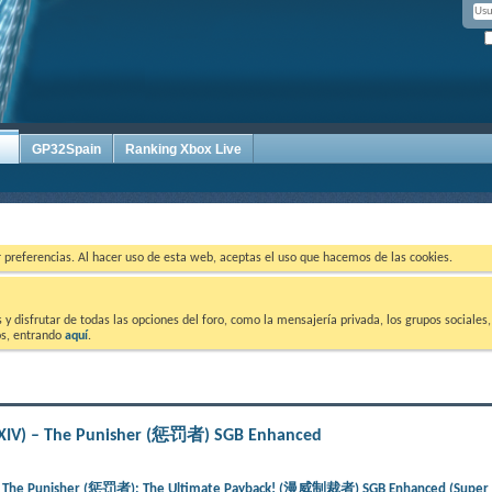
GP32Spain
Ranking Xbox Live
ar preferencias. Al hacer uso de esta web, aceptas el uso que hacemos de las cookies.
 disfrutar de todas las opciones del foro, como la mensajería privada, los grupos sociales, 
tos, entrando
aquí
.
XXIV) – The Punisher (惩罚者) SGB Enhanced
V) – The Punisher (惩罚者): The Ultimate Payback! (漫威制裁者) SGB Enhanced (Super