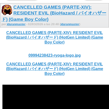
CANCELLED GAMES (PARTE-XIV):
RESIDENT EVIL (BioHazard / バイオハザー
ド) (Game Boy Color)
por
jduranmaster
- 02/03/2026 a las 20:48 (
jduranmaster
)
CANCELLED GAMES (PARTE-XIV): RESIDENT EVIL
(BioHazard / バイオハザード) (HotGen Limited) (Game
Boy Color)
09994238423-ryoga-logo.jpg
CANCELLED GAMES (PARTE-XIV): RESIDENT EVIL
(BioHazard / バイオハザード) (HotGen Limited) (Game
Boy Color)