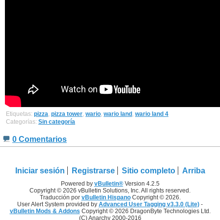
Etiquetas:
pizza
,
pizza tower
,
wario
,
wario land
,
wario land 4
Categorías:
Sin categoría
0 Comentarios
Iniciar sesión
Registrarse
Sitio completo
Arriba
Powered by
vBulletin®
Version 4.2.5
Copyright © 2026 vBulletin Solutions, Inc. All rights reserved.
Traducción por
vBulletin Hispano
Copyright © 2026.
User Alert System provided by
Advanced User Tagging v3.3.0 (Lite)
-
vBulletin Mods & Addons
Copyright © 2026 DragonByte Technologies Ltd.
(C) Anarchy 2000-2016