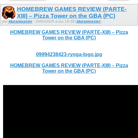
HOMEBREW GAMES REVIEW (PARTE-
XIII) – Pizza Tower on the GBA (PC)
por
jduranmaster
- 26/05/2025 a las 19:48 (
jduranmaster
)
HOMEBREW GAMES REVIEW (PARTE-XIII) – Pizza
Tower on the GBA (PC)
09994238423-ryoga-logo.jpg
HOMEBREW GAMES REVIEW (PARTE-XIII) – Pizza
Tower on the GBA (PC)