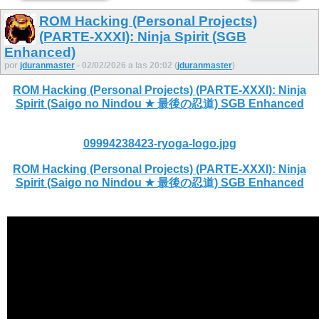
ROM Hacking (Personal Projects)
(PARTE-XXXI): Ninja Spirit (SGB
Enhanced)
por
jduranmaster
- 02/02/2026 a las 20:02 (
jduranmaster
)
ROM Hacking (Personal Projects) (PARTE-XXXI): Ninja
Spirit (Saigo no Nindou ★ 最後の忍道) SGB Enhanced
09994238423-ryoga-logo.jpg
ROM Hacking (Personal Projects) (PARTE-XXXI): Ninja
Spirit (Saigo no Nindou ★ 最後の忍道) SGB Enhanced