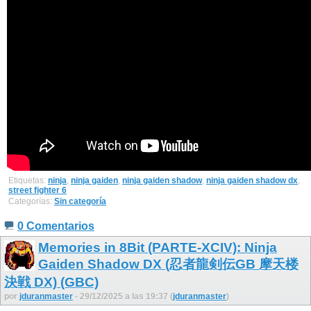
Etiquetas:
ninja
,
ninja gaiden
,
ninja gaiden shadow
,
ninja gaiden shadow dx
,
street fighter 6
Categorías:
Sin categoría
0 Comentarios
Memories in 8Bit (PARTE-XCIV): Ninja
Gaiden Shadow DX (忍者龍剣伝GB 摩天楼
決戦 DX) (GBC)
por
jduranmaster
- 29/12/2025 a las 19:37 (
jduranmaster
)