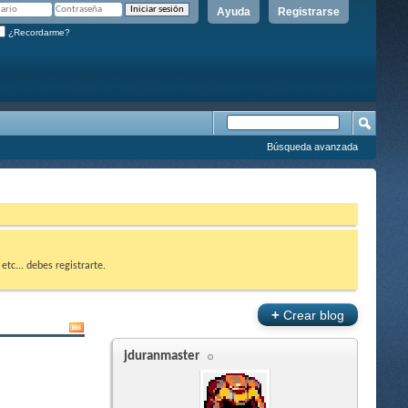
Ayuda
Registrarse
¿Recordarme?
Búsqueda avanzada
etc... debes registrarte.
+
Crear blog
jduranmaster