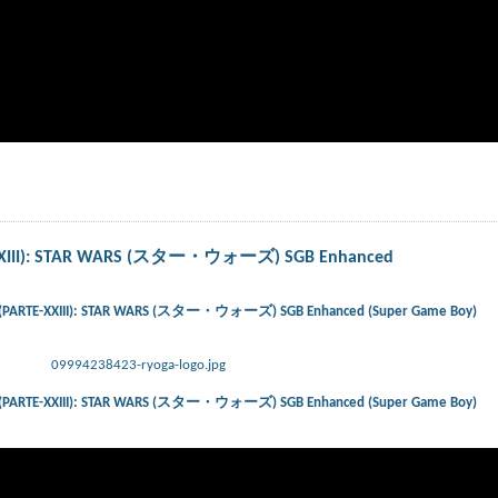
TE-XXIII): STAR WARS (スター・ウォーズ) SGB Enhanced
ts) (PARTE-XXIII): STAR WARS (スター・ウォーズ) SGB Enhanced (Super Game Boy)
09994238423-ryoga-logo.jpg
ts) (PARTE-XXIII): STAR WARS (スター・ウォーズ) SGB Enhanced (Super Game Boy)