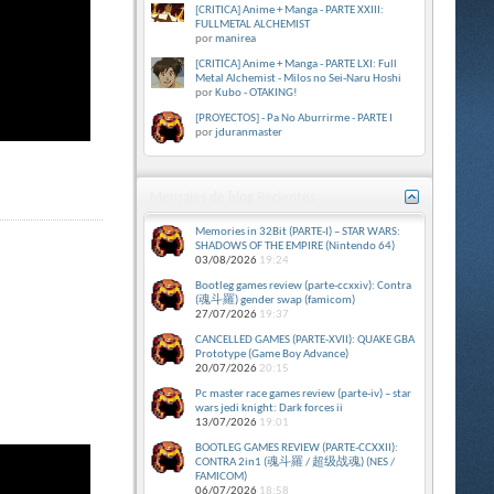
[CRITICA] Anime + Manga - PARTE XXIII:
FULLMETAL ALCHEMIST
por
manirea
[CRITICA] Anime + Manga - PARTE LXI: Full
Metal Alchemist - Milos no Sei-Naru Hoshi
por
Kubo - OTAKING!
[PROYECTOS] - Pa No Aburrirme - PARTE I
por
jduranmaster
Mensajes de blog Recientes
Memories in 32Bit (PARTE-I) – STAR WARS:
SHADOWS OF THE EMPIRE (Nintendo 64)
03/08/2026
19:24
Bootleg games review (parte-ccxxiv): Contra
(魂斗羅) gender swap (famicom)
27/07/2026
19:37
CANCELLED GAMES (PARTE-XVII): QUAKE GBA
Prototype (Game Boy Advance)
20/07/2026
20:15
Pc master race games review (parte-iv) – star
wars jedi knight: Dark forces ii
13/07/2026
19:01
BOOTLEG GAMES REVIEW (PARTE-CCXXII):
CONTRA 2in1 (魂斗羅 / 超级战魂) (NES /
FAMICOM)
06/07/2026
18:58