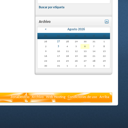
Buscar por etiqueta
Archivo
<
Agosto 2026
Do
Lu
Ma
Mi
Ju
Vi
Sá
26
27
28
29
30
31
1
2
3
4
5
6
7
8
9
10
11
12
13
14
15
16
17
18
19
20
21
22
23
24
25
26
27
28
29
30
31
1
2
3
4
5
ZonaDeVicio
Archivo
Web Hosting
Condiciones de uso
Arriba