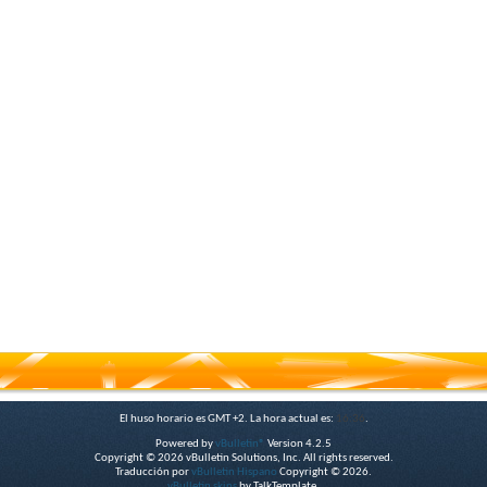
El huso horario es GMT +2. La hora actual es:
16:36
.
Powered by
vBulletin®
Version 4.2.5
Copyright © 2026 vBulletin Solutions, Inc. All rights reserved.
Traducción por
vBulletin Hispano
Copyright © 2026.
vBulletin skins
by TalkTemplate.