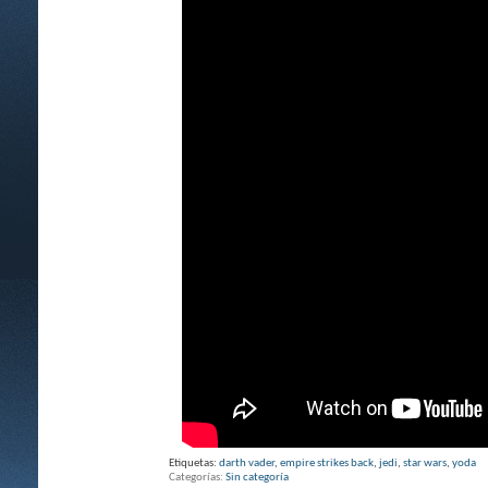
Etiquetas:
darth vader
,
empire strikes back
,
jedi
,
star wars
,
yoda
Categorías
Sin categoría