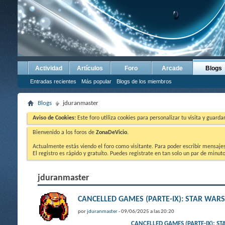
Actividad
Artículos
Foro
Arcade
Blogs
Entradas recientes
Más popular
Blogs de los miembros
Blogs
jduranmaster
Aviso de Cookies:
Este foro utiliza cookies para personalizar tu visita y guard
Bienvenido a los foros de
ZonaDeVicio
.
Actualmente estás viendo el foro como visitante. Para poder escribir mensajes y
El registro es rápido y gratuíto. Puedes registrate en tan solo un par de minu
jduranmaster
CANCELLED GAMES (PARTE-IX): STAR 
por
jduranmaster
- 09/06/2025 a las 20:20
CANCELLED GAMES (PARTE-IX):