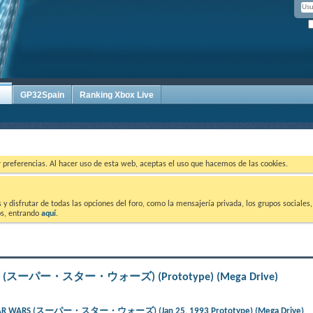
GP32Spain
Ranking Xbox Live
ar preferencias. Al hacer uso de esta web, aceptas el uso que hacemos de las cookies.
 disfrutar de todas las opciones del foro, como la mensajería privada, los grupos sociales, 
tos, entrando
aquí
.
WARS (スーパー・スター・ウォーズ) (Prototype) (Mega Drive)
 STAR WARS (スーパー・スター・ウォーズ) (Jan 25, 1993 Prototype) (Mega Drive)