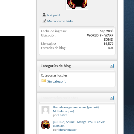
Ir al perfil
Marcar como leído
Fecha de ingreso
Sep 2008
Ubicación
WORLD 9 - WARP
ZONE!
Mensajes
14,879
Entradas de blog
404
Categorías de blog
Categorías locales
Sin categoría
Comentarios recientes
Homebrew games review (parte-ii):
Multidude (nes)
por
Lostirr
[CRITICA] Anime + Manga - PARTE CXVII:
BERSERK
por
jduranmaster