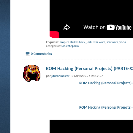
Etiquetas:
empire strikes back
,
jedi
,
star wars
,
starwars
,
yoda
Categorías
Sin categoría
0 Comentarios
ROM Hacking (Personal Projects) (PAR
por
jduranmaster
- 21/04/2025 a las 19:57
ROM Hacking (Personal Projec
ROM Hacking (Personal Projec