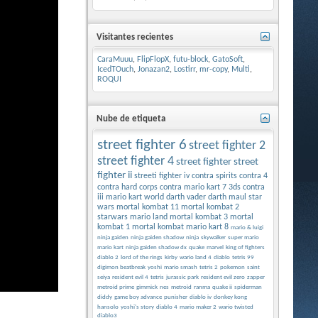
Visitantes recientes
CaraMuuu
,
FlipFlopX
,
futu-block
,
GatoSoft
,
IcedTOuch
,
Jonazan2
,
Lostirr
,
mr-copy
,
Multi
,
ROQUI
Nube de etiqueta
street fighter 6
street fighter 2
street fighter 4
street fighter
street
fighter ii
streeti fighter iv
contra spirits
contra 4
contra hard corps
contra
mario kart 7 3ds
contra
iii
mario kart world
darth vader
darth maul
star
wars
mortal kombat 11
mortal kombat 2
starwars
mario land
mortal kombat 3
mortal
kombat 1
mortal kombat
mario kart 8
mario & luigi
ninja gaiden
ninja gaiden shadow
ninja
skywalker
super mario
mario kart
ninja gaiden shadow dx
quake
marvel
king of fighters
diablo 2
lord of the rings
kirby
wario land 4
diablo
tetris 99
digimon beatbreak
yoshi
mario smash
tetris 2
pokemon
saint
seiya
resident evil 4
tetris
jurassic park
resident evil zero
zapper
metroid prime
gimmick
nes
metroid
ranma
quake ii
spiderman
diddy
game boy advance
punisher
diablo iv
donkey kong
hansolo
yoshi's story
diablo 4
mario maker 2
wario twisted
diablo3