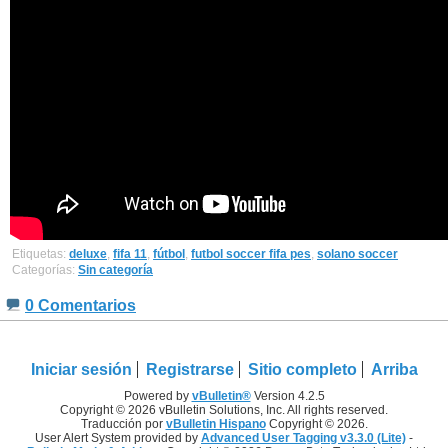
Etiquetas:
deluxe
,
fifa 11
,
fútbol
,
futbol soccer fifa pes
,
solano soccer
Categorías:
Sin categoría
0 Comentarios
Iniciar sesión
Registrarse
Sitio completo
Arriba
Powered by
vBulletin®
Version 4.2.5
Copyright © 2026 vBulletin Solutions, Inc. All rights reserved.
Traducción por
vBulletin Hispano
Copyright © 2026.
User Alert System provided by
Advanced User Tagging v3.3.0 (Lite)
-