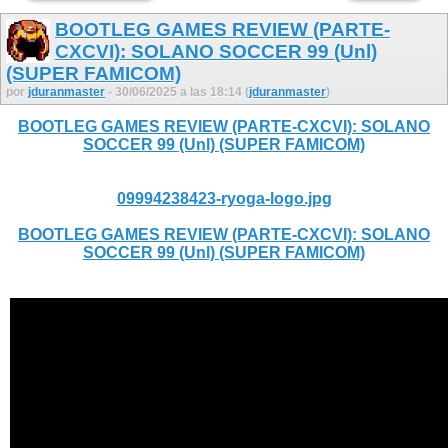
BOOTLEG GAMES REVIEW (PARTE-
CXCVI): SOLANO SOCCER 99 (Unl)
(SUPER FAMICOM)
por
jduranmaster
- 30/06/2025 a las 18:14 (
jduranmaster
)
BOOTLEG GAMES REVIEW (PARTE-CXCVI): SOLANO
SOCCER 99 (Unl) (SUPER FAMICOM)
09994238423-ryoga-logo.jpg
BOOTLEG GAMES REVIEW (PARTE-CXCVI): SOLANO
SOCCER 99 (Unl) (SUPER FAMICOM)