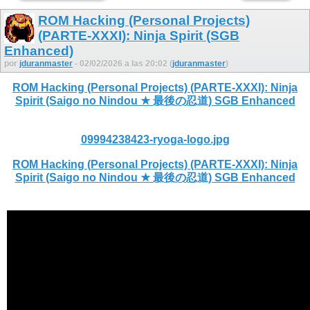
ROM Hacking (Personal Projects)
(PARTE-XXXI): Ninja Spirit (SGB
Enhanced)
por
jduranmaster
- 02/02/2026 a las 20:02 (
jduranmaster
)
ROM Hacking (Personal Projects) (PARTE-XXXI): Ninja
Spirit (Saigo no Nindou ★ 最後の忍道) SGB Enhanced
09994238423-ryoga-logo.jpg
ROM Hacking (Personal Projects) (PARTE-XXXI): Ninja
Spirit (Saigo no Nindou ★ 最後の忍道) SGB Enhanced