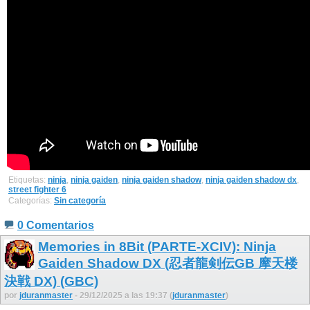
Etiquetas:
ninja
,
ninja gaiden
,
ninja gaiden shadow
,
ninja gaiden shadow dx
,
street fighter 6
Categorías:
Sin categoría
0 Comentarios
Memories in 8Bit (PARTE-XCIV): Ninja
Gaiden Shadow DX (忍者龍剣伝GB 摩天楼
決戦 DX) (GBC)
por
jduranmaster
- 29/12/2025 a las 19:37 (
jduranmaster
)