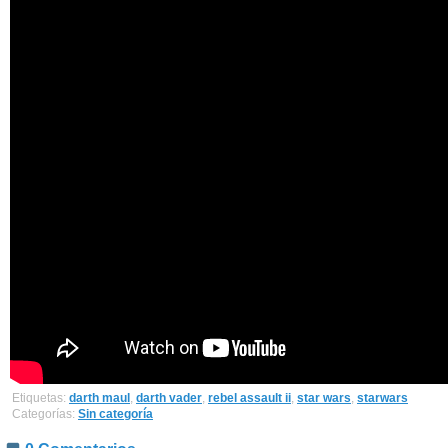
Etiquetas:
darth maul
,
darth vader
,
rebel assault ii
,
star wars
,
starwars
Categorías:
Sin categoría