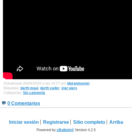
Actualizado 06/04/2026 a las 19:27 por
jduranmaster
Etiquetas:
darth maul
,
darth vader
,
star wars
Categorías:
Sin categoría
0 Comentarios
Iniciar sesión
Registrarse
Sitio completo
Arriba
Powered by
vBulletin®
Version 4.2.5