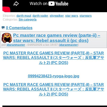
Etiquetas:
darth maul
,
darth vader
,
skywalker
,
star wars
,
starwars
Categorías:
Sin categoría
0 Comentarios
Pc master race games review (parte-ii) –
star wars: Rebel assault ii (pc dos)
por
jduranmaster
- 04/05/2026 a las 19:07 (
jduranmaster
)
PC MASTER RACE GAMES REVIEW (PARTE-II) – STAR
WARS: REBEL ASSAULT II (スターウォーズ：反乱軍アサ
ルト2) (PC DOS)
09994238423-ryoga-logo.jpg
PC MASTER RACE GAMES REVIEW (PARTE-II) – STAR
WARS: REBEL ASSAULT II (スターウォーズ：反乱軍アサ
ルト2) (PC DOS)