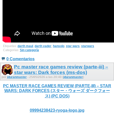
Etiquetas:
darth maul
,
darth vader
,
hansolo
,
star wars
,
starwars
Categorías:
Sin categoría
0 Comentarios
Pc master race games review (parte-iii) –
star wars: Dark forces (ms-dos)
por
jduranmaster
- 25/05/2026 a las 20:40 (
jduranmaster
)
PC MASTER RACE GAMES REVIEW (PARTE-III) – STAR
WARS: DARK FORCES (スター・ウォーズ ダークフォー
ス) (PC DOS)
09994238423-ryoga-logo.jpg