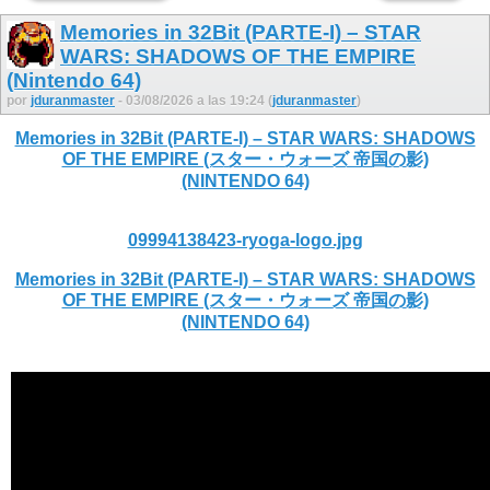
Memories in 32Bit (PARTE-I) – STAR
WARS: SHADOWS OF THE EMPIRE
(Nintendo 64)
por
jduranmaster
- 03/08/2026 a las 19:24 (
jduranmaster
)
Memories in 32Bit (PARTE-I) – STAR WARS: SHADOWS
OF THE EMPIRE (スター・ウォーズ 帝国の影)
(NINTENDO 64)
09994138423-ryoga-logo.jpg
Memories in 32Bit (PARTE-I) – STAR WARS: SHADOWS
OF THE EMPIRE (スター・ウォーズ 帝国の影)
(NINTENDO 64)