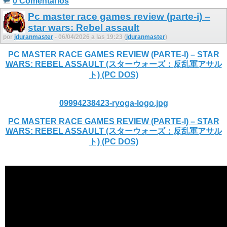
0 Comentarios
Pc master race games review (parte-i) –
star wars: Rebel assault
por
jduranmaster
- 06/04/2026 a las 19:23 (
jduranmaster
)
PC MASTER RACE GAMES REVIEW (PARTE-I) – STAR
WARS: REBEL ASSAULT (スターウォーズ：反乱軍アサル
ト) (PC DOS)
09994238423-ryoga-logo.jpg
PC MASTER RACE GAMES REVIEW (PARTE-I) – STAR
WARS: REBEL ASSAULT (スターウォーズ：反乱軍アサル
ト) (PC DOS)