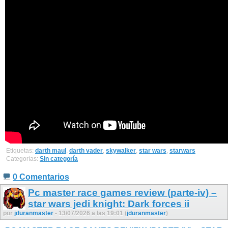
Etiquetas:
darth maul
,
darth vader
,
skywalker
,
star wars
,
starwars
Categorías:
Sin categoría
0 Comentarios
Pc master race games review (parte-iv) –
star wars jedi knight: Dark forces ii
por
jduranmaster
- 13/07/2026 a las 19:01 (
jduranmaster
)