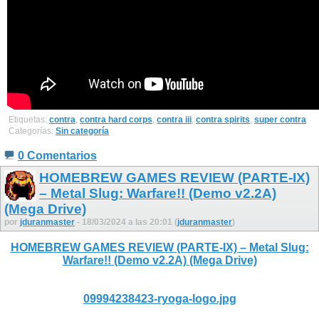
Etiquetas:
contra
,
contra hard corps
,
contra iii
,
contra spirits
,
super contra
Categorías:
Sin categoría
0 Comentarios
HOMEBREW GAMES REVIEW (PARTE-IX)
– Metal Slug: Warfare!! (Demo v2.2A)
(Mega Drive)
por
jduranmaster
- 18/03/2024 a las 20:01 (
jduranmaster
)
HOMEBREW GAMES REVIEW (PARTE-IX) – Metal Slug:
Warfare!! (Demo v2.2A) (Mega Drive)
09994238423-ryoga-logo.jpg