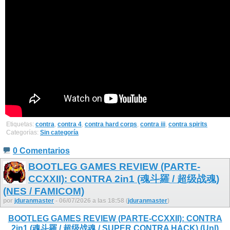
Etiquetas:
contra
,
contra 4
,
contra hard corps
,
contra iii
,
contra spirits
Categorías:
Sin categoría
0 Comentarios
BOOTLEG GAMES REVIEW (PARTE-
CCXXII): CONTRA 2in1 (魂斗羅 / 超级战魂)
(NES / FAMICOM)
por
jduranmaster
- 06/07/2026 a las 18:58 (
jduranmaster
)
BOOTLEG GAMES REVIEW (PARTE-CCXXII): CONTRA
2in1 (魂斗羅 / 超级战魂 / SUPER CONTRA HACK) (Unl)