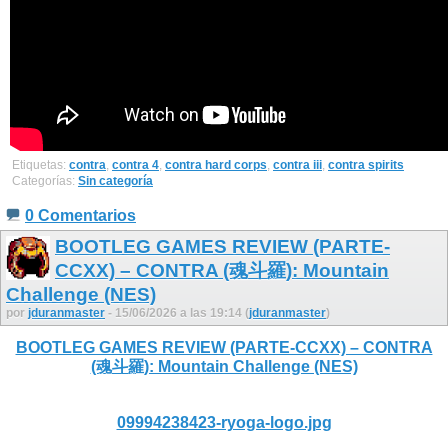
Etiquetas:
contra
,
contra 4
,
contra hard corps
,
contra iii
,
contra spirits
Categorías:
Sin categoría
0 Comentarios
BOOTLEG GAMES REVIEW (PARTE-
CCXX) – CONTRA (魂斗羅): Mountain
Challenge (NES)
por
jduranmaster
- 15/06/2026 a las 19:14 (
jduranmaster
)
BOOTLEG GAMES REVIEW (PARTE-CCXX) – CONTRA
(魂斗羅): Mountain Challenge (NES)
09994238423-ryoga-logo.jpg