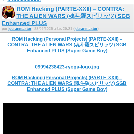
ROM Hacking (PARTE-XXII) – CONTRA:
THE ALIEN WARS (魂斗羅スピリッツ) SGB
Enhanced PLUS
por
jduranmaster
- 23/06/2025 a las 20:21 (
jduranmaster
)
ROM Hacking (Personal Projects) (PARTE-XXII) –
CONTRA: THE ALIEN WARS (魂斗羅スピリッツ) SGB
Enhanced PLUS (Super Game Boy)
09994238423-ryoga-logo.jpg
ROM Hacking (Personal Projects) (PARTE-XXII) –
CONTRA: THE ALIEN WARS (魂斗羅スピリッツ) SGB
Enhanced PLUS (Super Game Boy)