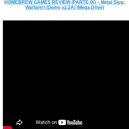
HOMEBREW GAMES REVIEW (PARTE-IX) – Metal Slug:
Warfare!! (Demo v2.2A) (Mega Drive)