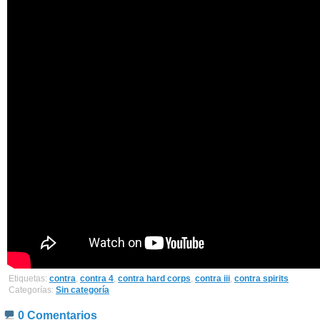
Etiquetas:
contra
,
contra 4
,
contra hard corps
,
contra iii
,
contra spirits
Categorías:
Sin categoría
0 Comentarios