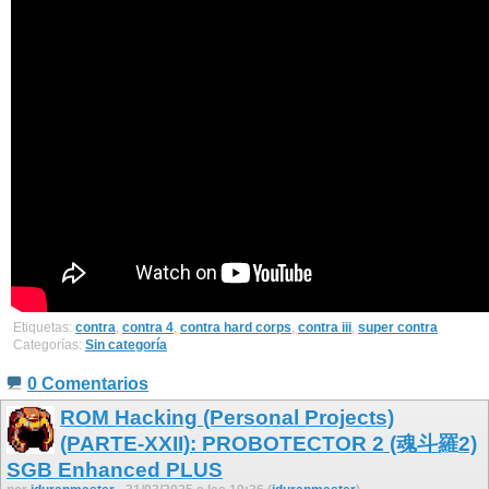
Etiquetas:
contra
,
contra 4
,
contra hard corps
,
contra iii
,
super contra
Categorías:
Sin categoría
0 Comentarios
ROM Hacking (Personal Projects)
(PARTE-XXII): PROBOTECTOR 2 (魂斗羅2)
SGB Enhanced PLUS