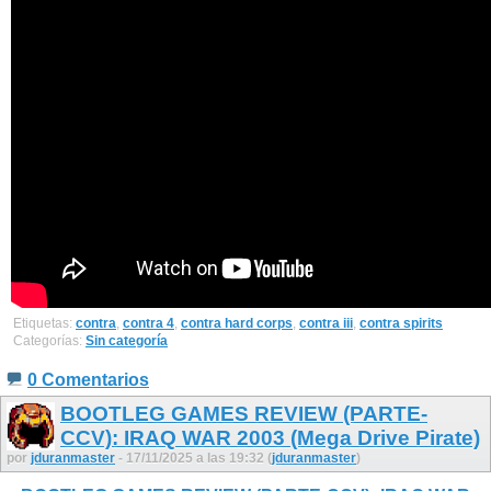
Etiquetas:
contra
,
contra 4
,
contra hard corps
,
contra iii
,
contra spirits
Categorías:
Sin categoría
0 Comentarios
BOOTLEG GAMES REVIEW (PARTE-
CCV): IRAQ WAR 2003 (Mega Drive Pirate)
por
jduranmaster
- 17/11/2025 a las 19:32 (
jduranmaster
)