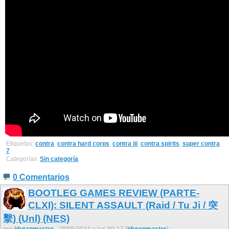
Etiquetas:
contra
,
contra hard corps
,
contra iii
,
contra spirits
,
super contra
7
Categorías:
Sin categoría
0 Comentarios
BOOTLEG GAMES REVIEW (PARTE-
CLXI): SILENT ASSAULT (Raid / Tu Ji / 突
擊) (Unl) (NES)
por
jduranmaster
- 28/05/2024 a las 00:17 (
jduranmaster
)