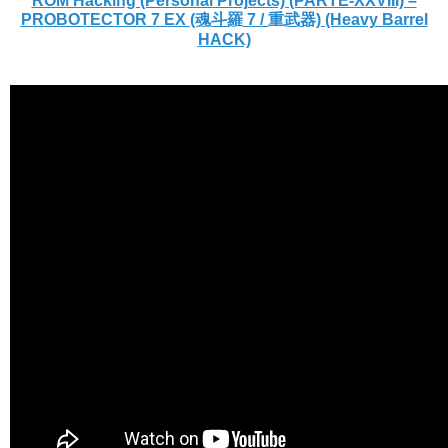
ROM Hacking (Personal Projects) (PARTE-XXVIII) –
PROBOTECTOR 7 EX (魂斗羅 7 / 重武器) (Heavy Barrel
HACK)