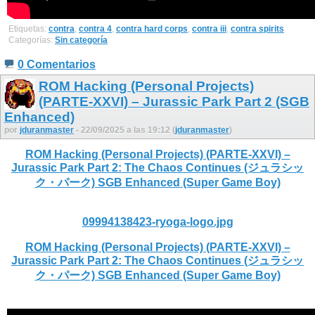
Etiquetas:
contra
,
contra 4
,
contra hard corps
,
contra iii
,
contra spirits
Categorías:
Sin categoría
0 Comentarios
ROM Hacking (Personal Projects)
(PARTE-XXVI) – Jurassic Park Part 2 (SGB
Enhanced)
por
jduranmaster
- 22/09/2025 a las 19:12 (
jduranmaster
)
ROM Hacking (Personal Projects) (PARTE-XXVI) –
Jurassic Park Part 2: The Chaos Continues (ジュラシッ
ク・パーク) SGB Enhanced (Super Game Boy)
09994138423-ryoga-logo.jpg
ROM Hacking (Personal Projects) (PARTE-XXVI) –
Jurassic Park Part 2: The Chaos Continues (ジュラシッ
ク・パーク) SGB Enhanced (Super Game Boy)