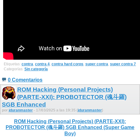
Etiquetas:
contra
,
contra 4
,
contra hard corps
,
super contra
,
super contra 7
Categorías:
Sin categoría
0 Comentarios
ROM Hacking (Personal Projects)
(PARTE-XXI): PROBOTECTOR (魂斗羅)
SGB Enhanced
por
jduranmaster
- 17/03/2025 a las 19:35 (
jduranmaster
)
ROM Hacking (Personal Projects) (PARTE-XXI):
PROBOTECTOR (魂斗羅) SGB Enhanced (Super Game
Boy)