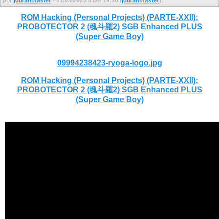
por
jduranmaster
- 31/03/2025 a las 19:36 (
jduranmaster
)
ROM Hacking (Personal Projects) (PARTE-XXII):
PROBOTECTOR 2 (魂斗羅2) SGB Enhanced PLUS
(Super Game Boy)
09994238423-ryoga-logo.jpg
ROM Hacking (Personal Projects) (PARTE-XXII):
PROBOTECTOR 2 (魂斗羅2) SGB Enhanced PLUS
(Super Game Boy)