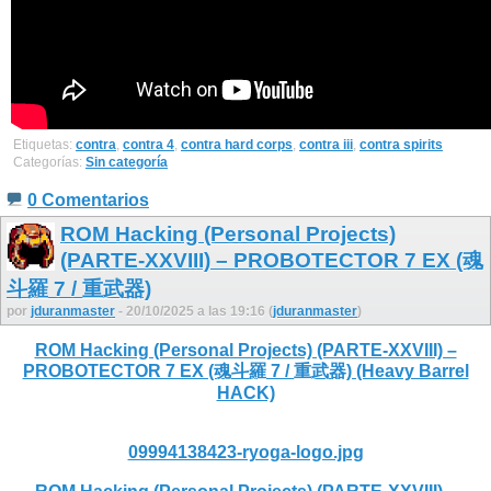
Etiquetas:
contra
,
contra 4
,
contra hard corps
,
contra iii
,
contra spirits
Categorías:
Sin categoría
0 Comentarios
ROM Hacking (Personal Projects)
(PARTE-XXVIII) – PROBOTECTOR 7 EX (魂
斗羅 7 / 重武器)
por
jduranmaster
- 20/10/2025 a las 19:16 (
jduranmaster
)
ROM Hacking (Personal Projects) (PARTE-XXVIII) –
PROBOTECTOR 7 EX (魂斗羅 7 / 重武器) (Heavy Barrel
HACK)
09994138423-ryoga-logo.jpg