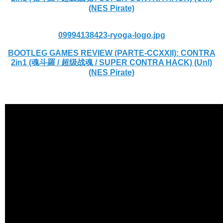
(NES Pirate)
09994138423-ryoga-logo.jpg
BOOTLEG GAMES REVIEW (PARTE-CCXXII): CONTRA
2in1 (魂斗羅 / 超级战魂 / SUPER CONTRA HACK) (Unl)
(NES Pirate)