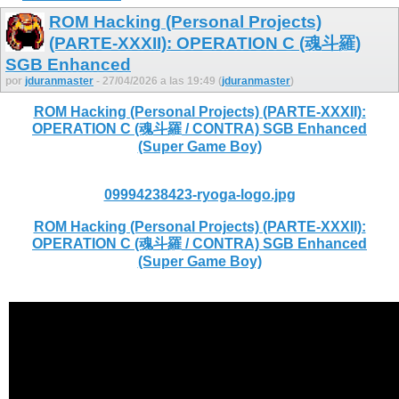
ROM Hacking (Personal Projects)
(PARTE-XXXII): OPERATION C (魂斗羅)
SGB Enhanced
por
jduranmaster
- 27/04/2026 a las 19:49 (
jduranmaster
)
ROM Hacking (Personal Projects) (PARTE-XXXII):
OPERATION C (魂斗羅 / CONTRA) SGB Enhanced
(Super Game Boy)
09994238423-ryoga-logo.jpg
ROM Hacking (Personal Projects) (PARTE-XXXII):
OPERATION C (魂斗羅 / CONTRA) SGB Enhanced
(Super Game Boy)