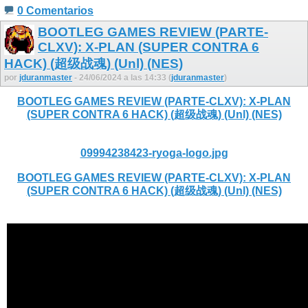
0 Comentarios
BOOTLEG GAMES REVIEW (PARTE-
CLXV): X-PLAN (SUPER CONTRA 6
HACK) (超级战魂) (Unl) (NES)
por
jduranmaster
- 24/06/2024 a las 14:33 (
jduranmaster
)
BOOTLEG GAMES REVIEW (PARTE-CLXV): X-PLAN
(SUPER CONTRA 6 HACK) (超级战魂) (Unl) (NES)
09994238423-ryoga-logo.jpg
BOOTLEG GAMES REVIEW (PARTE-CLXV): X-PLAN
(SUPER CONTRA 6 HACK) (超级战魂) (Unl) (NES)