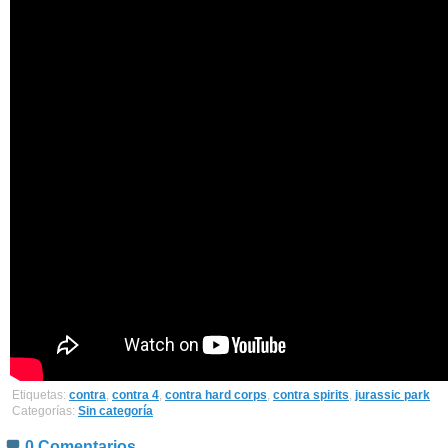
Etiquetas:
contra
,
contra 4
,
contra hard corps
,
contra spirits
,
jurassic park
Categorías:
Sin categoría
0 Comentarios