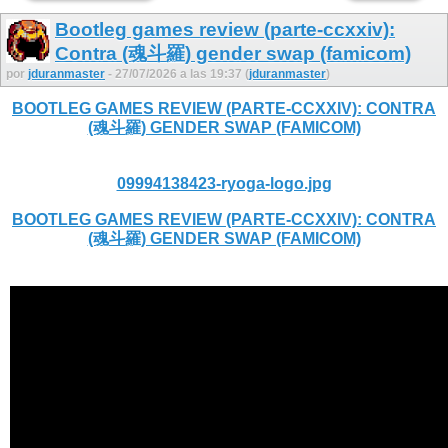
Bootleg games review (parte-ccxxiv):
Contra (魂斗羅) gender swap (famicom)
por
jduranmaster
- 27/07/2026 a las 19:37 (
jduranmaster
)
BOOTLEG GAMES REVIEW (PARTE-CCXXIV): CONTRA
(魂斗羅) GENDER SWAP (FAMICOM)
09994138423-ryoga-logo.jpg
BOOTLEG GAMES REVIEW (PARTE-CCXXIV): CONTRA
(魂斗羅) GENDER SWAP (FAMICOM)