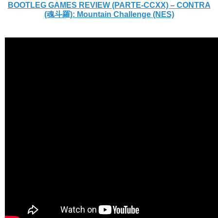
BOOTLEG GAMES REVIEW (PARTE-CCXX) – CONTRA
(魂斗羅): Mountain Challenge (NES)