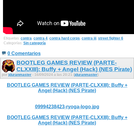
Etiquetas:
contra
,
contra 4
,
contra hard corps
,
contra iii
,
street fighter 6
Categorías:
Sin categoría
0 Comentarios
BOOTLEG GAMES REVIEW (PARTE-
CLXXIII): Buffy + Angel (Hack) (NES Pirate)
por
jduranmaster
- 16/09/2024 a las 20:21 (
jduranmaster
)
BOOTLEG GAMES REVIEW (PARTE-CLXXIII): Buffy +
Angel (Hack) (NES Pirate)
09994238423-ryoga-logo.jpg
BOOTLEG GAMES REVIEW (PARTE-CLXXIII): Buffy +
Angel (Hack) (NES Pirate)