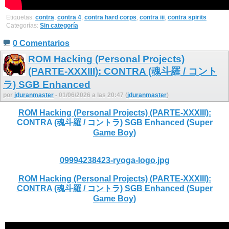
Etiquetas:
contra
,
contra 4
,
contra hard corps
,
contra iii
,
contra spirits
Categorías:
Sin categoría
0 Comentarios
ROM Hacking (Personal Projects)
(PARTE-XXXIII): CONTRA (魂斗羅 / コント
ラ) SGB Enhanced
por
jduranmaster
- 01/06/2026 a las 20:47 (
jduranmaster
)
ROM Hacking (Personal Projects) (PARTE-XXXIII):
CONTRA (魂斗羅 / コントラ) SGB Enhanced (Super
Game Boy)
09994238423-ryoga-logo.jpg
ROM Hacking (Personal Projects) (PARTE-XXXIII):
CONTRA (魂斗羅 / コントラ) SGB Enhanced (Super
Game Boy)