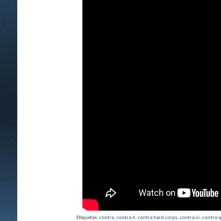
Etiquetas:
contra
,
contra 4
,
contra hard corps
,
contra iii
,
contra s