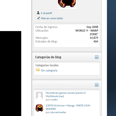
Ir al perfil
Marcar como leído
Fecha de ingreso
Sep 2008
Ubicación
WORLD 9 - WARP
ZONE!
Mensajes
14,879
Entradas de blog
404
Categorías de blog
Categorías locales
Sin categoría
Comentarios recientes
Homebrew games review (parte-ii):
Multidude (nes)
por
Lostirr
[CRITICA] Anime + Manga - PARTE CXVII:
BERSERK
por
jduranmaster