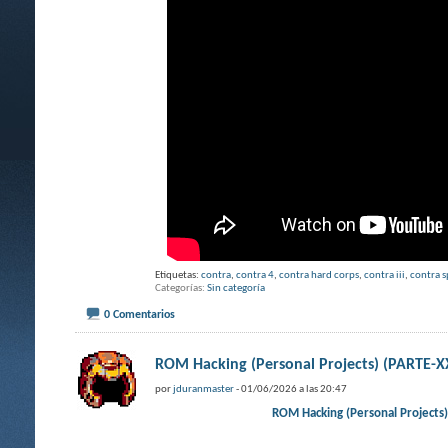
Etiquetas:
contra
,
contra 4
,
contra hard corps
,
contra iii
,
contra s
Categorías
Sin categoría
0 Comentarios
ROM Hacking (Personal Projects) (PART
por
jduranmaster
- 01/06/2026 a las 20:47
ROM Hacking (Personal Projec