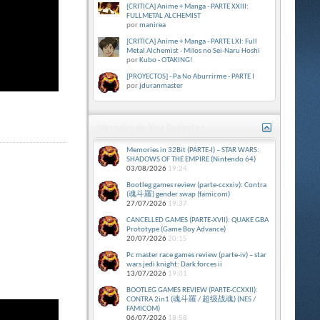
[CRITICA] Anime + Manga - PARTE XXIII:
FULLMETAL ALCHEMIST
por
manirea
[CRITICA] Anime + Manga - PARTE LXI: Full
Metal Alchemist - Milos no Sei-Naru Hoshi
por
Kubo - OTAKING!
[PROYECTOS] - Pa No Aburrirme - PARTE I
por
jduranmaster
Mensajes de blog Recientes
Memories in 32Bit (PARTE-I) – STAR WARS:
SHADOWS OF THE EMPIRE (Nintendo 64)
03/08/2026
19:24
Bootleg games review (parte-ccxxiv): Contra
(魂斗羅) gender swap (famicom)
27/07/2026
19:37
CANCELLED GAMES (PARTE-XVII): QUAKE GBA
Prototype (Game Boy Advance)
20/07/2026
20:15
Pc master race games review (parte-iv) – star
wars jedi knight: Dark forces ii
13/07/2026
19:01
BOOTLEG GAMES REVIEW (PARTE-CCXXII):
CONTRA 2in1 (魂斗羅 / 超级战魂) (NES /
FAMICOM)
06/07/2026
18:58