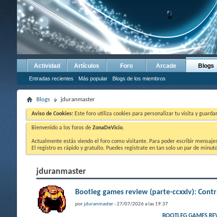
Actividad
Artículos
Foro
Arcade
Blogs
Entradas recientes
Más popular
Blogs de los miembros
Blogs
jduranmaster
Aviso de Cookies:
Este foro utiliza cookies para personalizar tu visita y guard
Bienvenido a los foros de
ZonaDeVicio
.
Actualmente estás viendo el foro como visitante. Para poder escribir mensajes y
El registro es rápido y gratuíto. Puedes registrate en tan solo un par de minu
jduranmaster
Bootleg games review (parte-ccxxiv): Co
por
jduranmaster
- 27/07/2026 a las 19:37
BOOTLEG GAMES RE