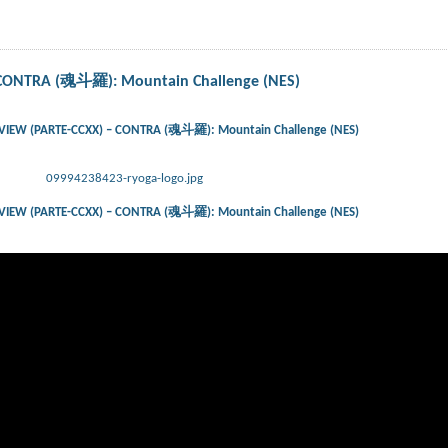
CONTRA (魂斗羅): Mountain Challenge (NES)
IEW (PARTE-CCXX) – CONTRA (魂斗羅): Mountain Challenge (NES)
09994238423-ryoga-logo.jpg
IEW (PARTE-CCXX) – CONTRA (魂斗羅): Mountain Challenge (NES)