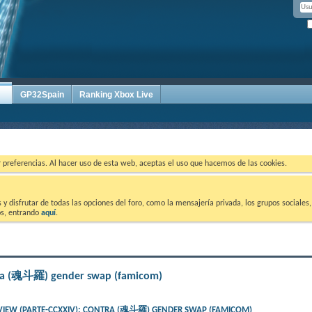
GP32Spain
Ranking Xbox Live
ar preferencias. Al hacer uso de esta web, aceptas el uso que hacemos de las cookies.
 disfrutar de todas las opciones del foro, como la mensajería privada, los grupos sociales, 
tos, entrando
aquí
.
ntra (魂斗羅) gender swap (famicom)
VIEW (PARTE-CCXXIV): CONTRA (魂斗羅) GENDER SWAP (FAMICOM)