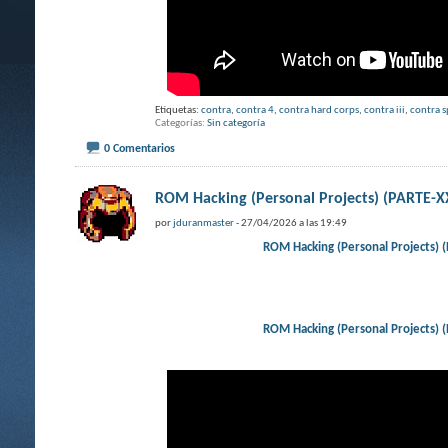
Etiquetas:
contra
,
contra 4
,
contra hard corps
,
contra iii
,
contra s
Categorías
Sin categoría
0 Comentarios
ROM Hacking (Personal Projects) (PARTE
por
jduranmaster
- 27/04/2026 a las 19:49
ROM Hacking (Personal Projects
ROM Hacking (Personal Projects