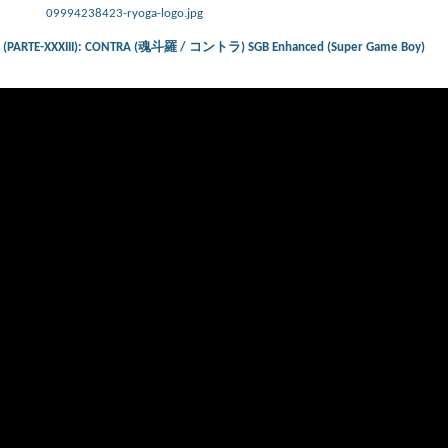
09994238423-ryoga-logo.jpg
ts) (PARTE-XXXIII): CONTRA (魂斗羅 / コントラ) SGB Enhanced (Super Game Boy)