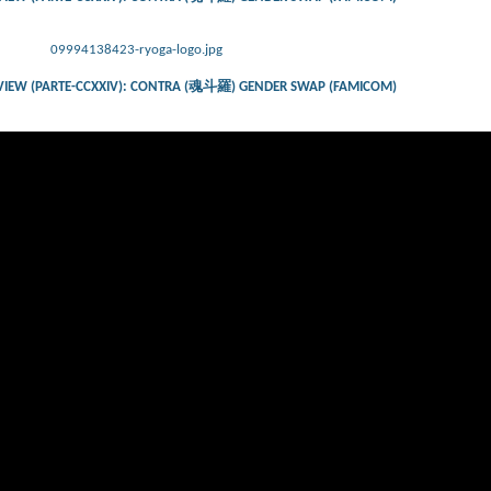
09994138423-ryoga-logo.jpg
VIEW (PARTE-CCXXIV): CONTRA (魂斗羅) GENDER SWAP (FAMICOM)