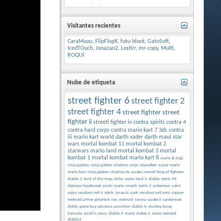
Visitantes recientes
CaraMuuu
,
FlipFlopX
,
futu-block
,
GatoSoft
,
IcedTOuch
,
Jonazan2
,
Lostirr
,
mr-copy
,
Multi
,
ROQUI
Nube de etiqueta
street fighter 6
street fighter 2
street fighter 4
street fighter
street
fighter ii
streeti fighter iv
contra spirits
contra 4
contra hard corps
contra
mario kart 7 3ds
contra
iii
mario kart world
darth vader
darth maul
star
wars
mortal kombat 11
mortal kombat 2
starwars
mario land
mortal kombat 3
mortal
kombat 1
mortal kombat
mario kart 8
mario & luigi
ninja gaiden
ninja gaiden shadow
ninja
skywalker
super mario
mario kart
ninja gaiden shadow dx
quake
marvel
king of fighters
diablo 2
lord of the rings
kirby
wario land 4
diablo
tetris 99
digimon beatbreak
yoshi
mario smash
tetris 2
pokemon
saint
seiya
resident evil 4
tetris
jurassic park
resident evil zero
zapper
metroid prime
gimmick
nes
metroid
ranma
quake ii
spiderman
diddy
game boy advance
punisher
diablo iv
donkey kong
hansolo
yoshi's story
diablo 4
mario maker 2
wario twisted
diablo3