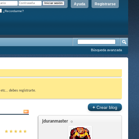
Ayuda
Registrarse
¿Recordarme?
Búsqueda avanzada
etc... debes registrarte.
+
Crear blog
jduranmaster