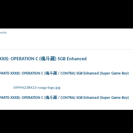
pirits
-XXXII): OPERATION C (魂斗羅) SGB Enhanced
) (PARTE-XXXII): OPERATION C (魂斗羅 / CONTRA) SGB Enhanced (Super Game Boy)
09994238423-ryoga-logo.jpg
) (PARTE-XXXII): OPERATION C (魂斗羅 / CONTRA) SGB Enhanced (Super Game Boy)