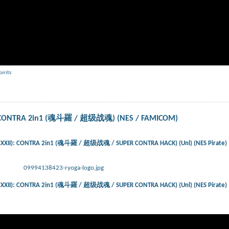
pirits
: CONTRA 2in1 (魂斗羅 / 超级战魂) (NES / FAMICOM)
XXII): CONTRA 2in1 (魂斗羅 / 超级战魂 / SUPER CONTRA HACK) (Unl) (NES Pirate)
09994138423-ryoga-logo.jpg
XXII): CONTRA 2in1 (魂斗羅 / 超级战魂 / SUPER CONTRA HACK) (Unl) (NES Pirate)