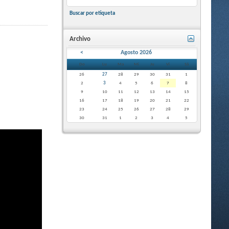
Buscar por etiqueta
Archivo
<
Agosto 2026
Do
Lu
Ma
Mi
Ju
Vi
Sá
26
27
28
29
30
31
1
2
3
4
5
6
7
8
9
10
11
12
13
14
15
16
17
18
19
20
21
22
23
24
25
26
27
28
29
30
31
1
2
3
4
5