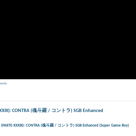
pirits
E-XXXIII): CONTRA (魂斗羅 / コントラ) SGB Enhanced
ts) (PARTE-XXXIII): CONTRA (魂斗羅 / コントラ) SGB Enhanced (Super Game Boy)