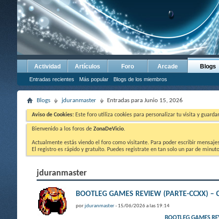
Actividad
Artículos
Foro
Arcade
Blogs
Entradas recientes
Más popular
Blogs de los miembros
Blogs
jduranmaster
Entradas para Junio 15, 2026
Aviso de Cookies:
Este foro utiliza cookies para personalizar tu visita y guard
Bienvenido a los foros de
ZonaDeVicio
.
Actualmente estás viendo el foro como visitante. Para poder escribir mensajes y
El registro es rápido y gratuíto. Puedes registrate en tan solo un par de minu
jduranmaster
BOOTLEG GAMES REVIEW (PARTE-CCXX) – 
por
jduranmaster
- 15/06/2026 a las 19:14
BOOTLEG GAMES REV