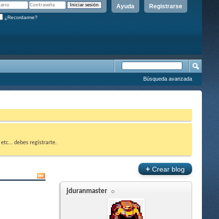
Ayuda
Registrarse
¿Recordarme?
Búsqueda avanzada
etc... debes registrarte.
+
Crear blog
jduranmaster