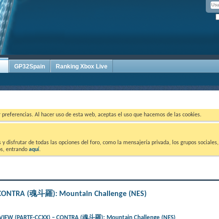
GP32Spain
Ranking Xbox Live
ar preferencias. Al hacer uso de esta web, aceptas el uso que hacemos de las cookies.
 disfrutar de todas las opciones del foro, como la mensajería privada, los grupos sociales, 
tos, entrando
aquí
.
CONTRA (魂斗羅): Mountain Challenge (NES)
IEW (PARTE-CCXX) – CONTRA (魂斗羅): Mountain Challenge (NES)