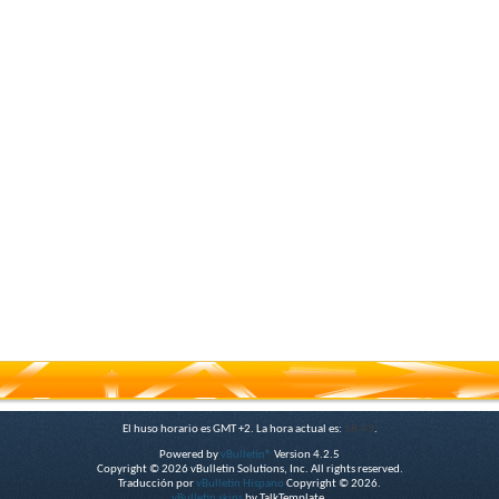
El huso horario es GMT +2. La hora actual es:
18:43
.
Powered by
vBulletin®
Version 4.2.5
Copyright © 2026 vBulletin Solutions, Inc. All rights reserved.
Traducción por
vBulletin Hispano
Copyright © 2026.
vBulletin skins
by TalkTemplate.