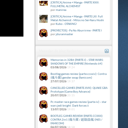
[CRITICA] Anime + Manga - PARTE XXIII:
FULLMETAL ALCHEMIST
por
manirea
[CRITICA] Anime + Manga - PARTE LXI: Full
Metal Alchemist - Milos no Sei-Naru Hoshi
por
Kubo - OTAKING!
[PROYECTOS] - Pa No Aburrirme - PARTE I
por
jduranmaster
Mensajes de blog Recientes
Memories in 32Bit (PARTE-I) – STAR WARS:
SHADOWS OF THE EMPIRE (Nintendo 64)
03/08/2026
19:24
Bootleg games review (parte-ccxxiv): Contra
(魂斗羅) gender swap (famicom)
27/07/2026
19:37
CANCELLED GAMES (PARTE-XVII): QUAKE GBA
Prototype (Game Boy Advance)
20/07/2026
20:15
Pc master race games review (parte-iv) – star
wars jedi knight: Dark forces ii
13/07/2026
19:01
BOOTLEG GAMES REVIEW (PARTE-CCXXII):
CONTRA 2in1 (魂斗羅 / 超级战魂) (NES /
FAMICOM)
06/07/2026
18:58