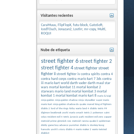
Visitantes recientes
CaraMuuu
,
FlipFlopX
,
futu-block
,
GatoSoft
,
IcedTOuch
,
Jonazan2
,
Lostirr
,
mr-copy
,
Multi
,
ROQUI
Nube de etiqueta
street fighter 6
street fighter 2
street fighter 4
street fighter
street
fighter ii
streeti fighter iv
contra spirits
contra 4
contra hard corps
contra
mario kart 7 3ds
contra
iii
mario kart world
darth vader
darth maul
star
wars
mortal kombat 11
mortal kombat 2
starwars
mario land
mortal kombat 3
mortal
kombat 1
mortal kombat
mario kart 8
mario & luigi
ninja gaiden
ninja gaiden shadow
ninja
skywalker
super mario
mario kart
ninja gaiden shadow dx
quake
marvel
king of fighters
diablo 2
lord of the rings
kirby
wario land 4
diablo
tetris 99
digimon beatbreak
yoshi
mario smash
tetris 2
pokemon
saint
seiya
resident evil 4
tetris
jurassic park
resident evil zero
zapper
metroid prime
gimmick
nes
metroid
ranma
quake ii
spiderman
diddy
game boy advance
punisher
diablo iv
donkey kong
hansolo
yoshi's story
diablo 4
mario maker 2
wario twisted
diablo3