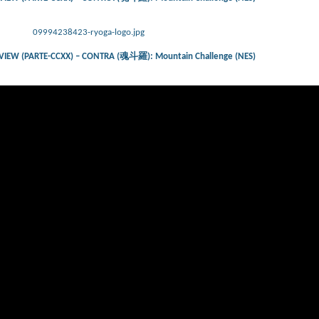
09994238423-ryoga-logo.jpg
IEW (PARTE-CCXX) – CONTRA (魂斗羅): Mountain Challenge (NES)