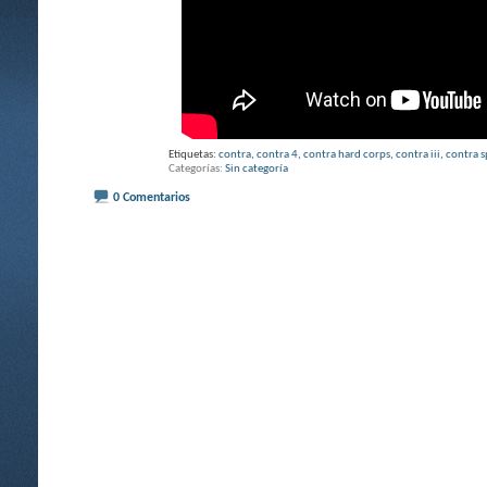
Etiquetas:
contra
,
contra 4
,
contra hard corps
,
contra iii
,
contra s
Categorías
Sin categoría
0 Comentarios