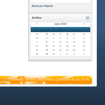
Buscar por etiqueta
Archivo
<
Junio 2026
>
Do
Lu
Ma
Mi
Ju
Vi
Sá
24
25
26
27
28
29
30
31
1
2
3
4
5
6
7
8
9
10
11
12
13
14
15
16
17
18
19
20
21
22
23
24
25
26
27
28
29
30
1
2
3
4
ZonaDeVicio
Archivo
Web Hosting
Condiciones de uso
Arriba