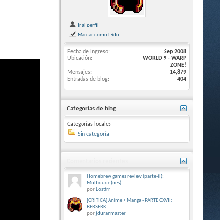
Ir al perfil
Marcar como leído
Fecha de ingreso
Sep 2008
Ubicación
WORLD 9 - WARP
ZONE!
Mensajes
14,879
Entradas de blog
404
Categorías de blog
Categorías locales
Sin categoría
Comentarios recientes
Homebrew games review (parte-ii):
Multidude (nes)
por
Lostirr
[CRITICA] Anime + Manga - PARTE CXVII:
BERSERK
por
jduranmaster