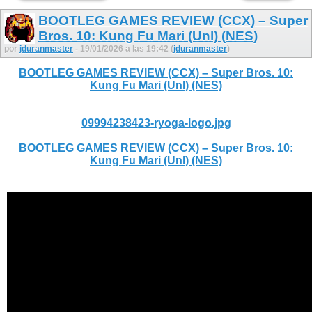
BOOTLEG GAMES REVIEW (CCX) – Super
Bros. 10: Kung Fu Mari (Unl) (NES)
por
jduranmaster
- 19/01/2026 a las 19:42 (
jduranmaster
)
BOOTLEG GAMES REVIEW (CCX) – Super Bros. 10:
Kung Fu Mari (Unl) (NES)
09994238423-ryoga-logo.jpg
BOOTLEG GAMES REVIEW (CCX) – Super Bros. 10:
Kung Fu Mari (Unl) (NES)