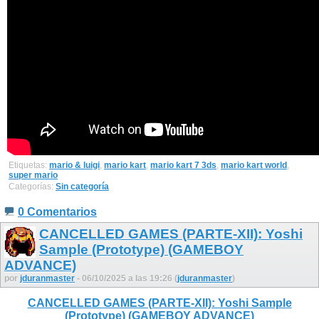
Etiquetas:
mario & luigi
,
mario kart
,
mario kart 7 3ds
,
mario kart world
,
super mario
Categorías:
Sin categoría
0 Comentarios
CANCELLED GAMES (PARTE-XII): Yoshi
Sample (Prototype) (GAMEBOY
ADVANCE)
por
jduranmaster
- 06/10/2025 a las 19:26 (
jduranmaster
)
CANCELLED GAMES (PARTE-XII): Yoshi Sample
(Prototype) (GAMEBOY ADVANCE)