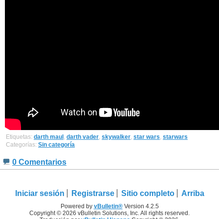
Etiquetas:
darth maul
,
darth vader
,
skywalker
,
star wars
,
starwars
Categorías:
Sin categoría
0 Comentarios
Iniciar sesión
Registrarse
Sitio completo
Arriba
Powered by
vBulletin®
Version 4.2.5
Copyright © 2026 vBulletin Solutions, Inc. All rights reserved.