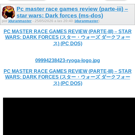
Pc master race games review (parte-iii) –
star wars: Dark forces (ms-dos)
por
jduranmaster
- 25/05/2026 a las 20:40 (
jduranmaster
)
PC MASTER RACE GAMES REVIEW (PARTE-III) – STAR
WARS: DARK FORCES (スター・ウォーズ ダークフォー
ス) (PC DOS)
09994238423-ryoga-logo.jpg
PC MASTER RACE GAMES REVIEW (PARTE-III) – STAR
WARS: DARK FORCES (スター・ウォーズ ダークフォー
ス) (PC DOS)