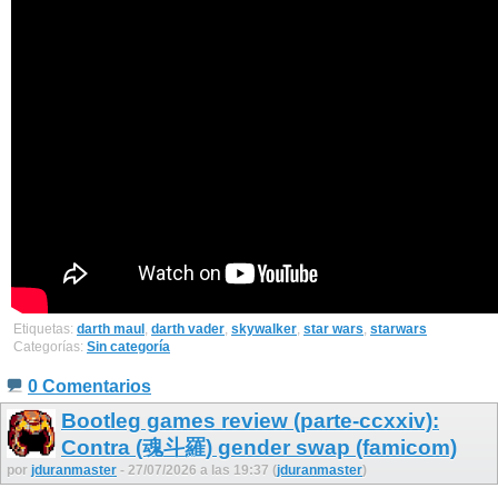
Etiquetas:
darth maul
,
darth vader
,
skywalker
,
star wars
,
starwars
Categorías:
Sin categoría
0 Comentarios
Bootleg games review (parte-ccxxiv):
Contra (魂斗羅) gender swap (famicom)
por
jduranmaster
- 27/07/2026 a las 19:37 (
jduranmaster
)