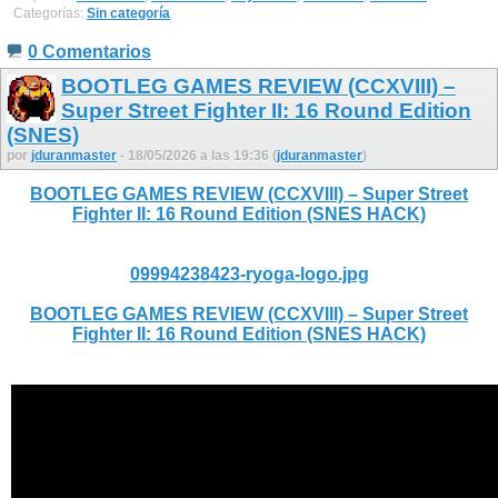
Categorías:
Sin categoría
0 Comentarios
BOOTLEG GAMES REVIEW (CCXVIII) –
Super Street Fighter II: 16 Round Edition
(SNES)
por
jduranmaster
- 18/05/2026 a las 19:36 (
jduranmaster
)
BOOTLEG GAMES REVIEW (CCXVIII) – Super Street
Fighter II: 16 Round Edition (SNES HACK)
09994238423-ryoga-logo.jpg
BOOTLEG GAMES REVIEW (CCXVIII) – Super Street
Fighter II: 16 Round Edition (SNES HACK)