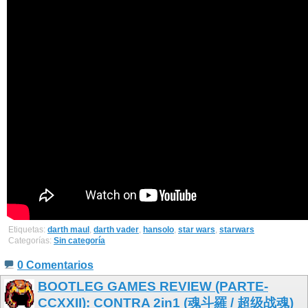
Etiquetas:
darth maul
,
darth vader
,
hansolo
,
star wars
,
starwars
Categorías:
Sin categoría
0 Comentarios
BOOTLEG GAMES REVIEW (PARTE-
CCXXII): CONTRA 2in1 (魂斗羅 / 超级战魂)