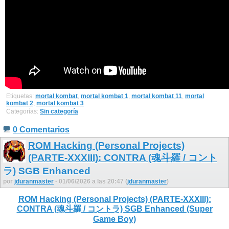
Etiquetas:
mortal kombat
,
mortal kombat 1
,
mortal kombat 11
,
mortal
kombat 2
,
mortal kombat 3
Categorías:
Sin categoría
0 Comentarios
ROM Hacking (Personal Projects)
(PARTE-XXXIII): CONTRA (魂斗羅 / コント
ラ) SGB Enhanced
por
jduranmaster
- 01/06/2026 a las 20:47 (
jduranmaster
)
ROM Hacking (Personal Projects) (PARTE-XXXIII):
CONTRA (魂斗羅 / コントラ) SGB Enhanced (Super
Game Boy)