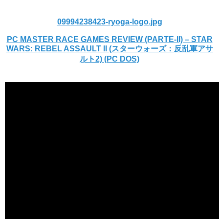
09994238423-ryoga-logo.jpg
PC MASTER RACE GAMES REVIEW (PARTE-II) – STAR
WARS: REBEL ASSAULT II (スターウォーズ：反乱軍アサ
ルト2) (PC DOS)