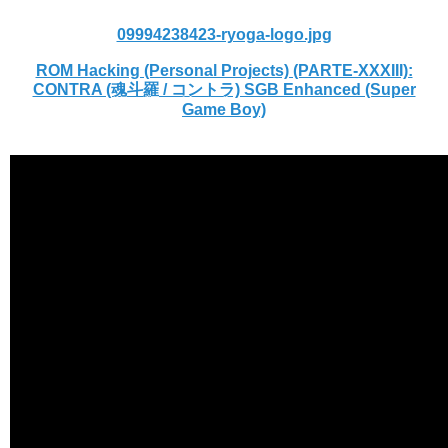
09994238423-ryoga-logo.jpg
ROM Hacking (Personal Projects) (PARTE-XXXIII):
CONTRA (魂斗羅 / コントラ) SGB Enhanced (Super
Game Boy)