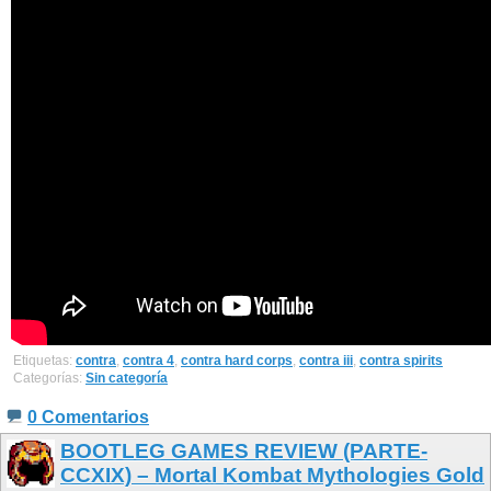
Etiquetas:
contra
,
contra 4
,
contra hard corps
,
contra iii
,
contra spirits
Categorías:
Sin categoría
0 Comentarios
BOOTLEG GAMES REVIEW (PARTE-
CCXIX) – Mortal Kombat Mythologies Gold