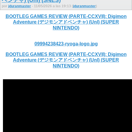
ベンチャ) (Unl) (SNES)
por
jduranmaster
- 11/05/2026 a las 19:13 (
jduranmaster
)
BOOTLEG GAMES REVIEW (PARTE-CCXVII): Digimon
Adventure (デジモンアドベンチャ) (Unl) (SUPER
NINTENDO)
09994238423-ryoga-logo.jpg
BOOTLEG GAMES REVIEW (PARTE-CCXVII): Digimon
Adventure (デジモンアドベンチャ) (Unl) (SUPER
NINTENDO)