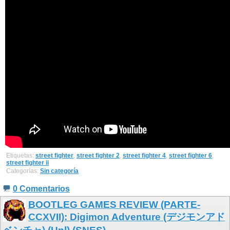
Etiquetas:
street fighter
,
street fighter 2
,
street fighter 4
,
street fighter 6
,
street fighter ii
Categorías:
Sin categoría
0 Comentarios
BOOTLEG GAMES REVIEW (PARTE-
CCXVII): Digimon Adventure (デジモンアド