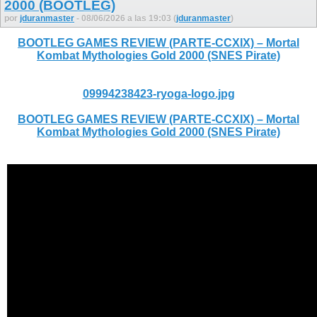
2000 (BOOTLEG)
por
jduranmaster
- 08/06/2026 a las 19:03 (
jduranmaster
)
BOOTLEG GAMES REVIEW (PARTE-CCXIX) – Mortal
Kombat Mythologies Gold 2000 (SNES Pirate)
09994238423-ryoga-logo.jpg
BOOTLEG GAMES REVIEW (PARTE-CCXIX) – Mortal
Kombat Mythologies Gold 2000 (SNES Pirate)