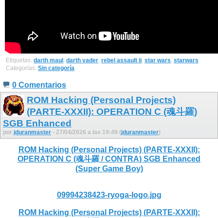
Etiquetas:
darth maul
,
darth vader
,
rebel assault ii
,
star wars
,
starwars
Categorías:
Sin categoría
0 Comentarios
ROM Hacking (Personal Projects)
(PARTE-XXXII): OPERATION C (魂斗羅)
SGB Enhanced
por
jduranmaster
- 27/04/2026 a las 19:49 (
jduranmaster
)
ROM Hacking (Personal Projects) (PARTE-XXXII):
OPERATION C (魂斗羅 / CONTRA) SGB Enhanced
(Super Game Boy)
09994238423-ryoga-logo.jpg
ROM Hacking (Personal Projects) (PARTE-XXXII):