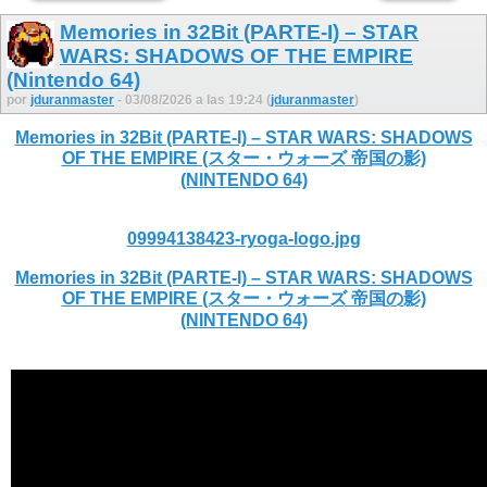
Memories in 32Bit (PARTE-I) – STAR
WARS: SHADOWS OF THE EMPIRE
(Nintendo 64)
por
jduranmaster
- 03/08/2026 a las 19:24 (
jduranmaster
)
Memories in 32Bit (PARTE-I) – STAR WARS: SHADOWS
OF THE EMPIRE (スター・ウォーズ 帝国の影)
(NINTENDO 64)
09994138423-ryoga-logo.jpg
Memories in 32Bit (PARTE-I) – STAR WARS: SHADOWS
OF THE EMPIRE (スター・ウォーズ 帝国の影)
(NINTENDO 64)