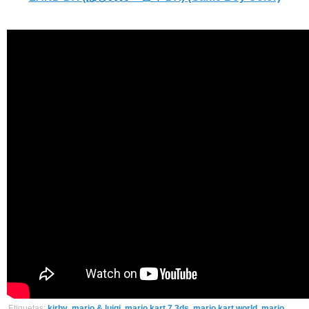
Etiquetas:
kirby
,
mario & luigi
,
mario kart 7 3ds
,
mario kart world
,
mario