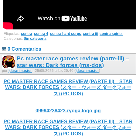
Etiquetas:
contra
,
contra 4
,
contra hard corps
,
contra iii
,
contra spirits
Categorías:
Sin categoría
0 Comentarios
Pc master race games review (parte-iii) –
star wars: Dark forces (ms-dos)
por
jduranmaster
- 25/05/2026 a las 20:40 (
jduranmaster
)
PC MASTER RACE GAMES REVIEW (PARTE-III) – STAR
WARS: DARK FORCES (スター・ウォーズ ダークフォー
ス) (PC DOS)
09994238423-ryoga-logo.jpg
PC MASTER RACE GAMES REVIEW (PARTE-III) – STAR
WARS: DARK FORCES (スター・ウォーズ ダークフォー
ス) (PC DOS)