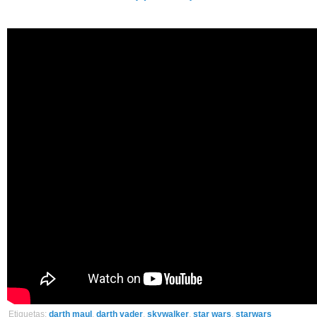
Etiquetas:
darth maul
,
darth vader
,
skywalker
,
star wars
,
starwars