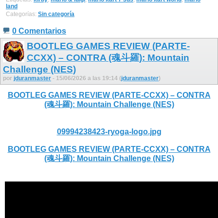
land
Categorías:
Sin categoría
0 Comentarios
BOOTLEG GAMES REVIEW (PARTE-
CCXX) – CONTRA (魂斗羅): Mountain
Challenge (NES)
por
jduranmaster
- 15/06/2026 a las 19:14 (
jduranmaster
)
BOOTLEG GAMES REVIEW (PARTE-CCXX) – CONTRA
(魂斗羅): Mountain Challenge (NES)
09994238423-ryoga-logo.jpg
BOOTLEG GAMES REVIEW (PARTE-CCXX) – CONTRA
(魂斗羅): Mountain Challenge (NES)