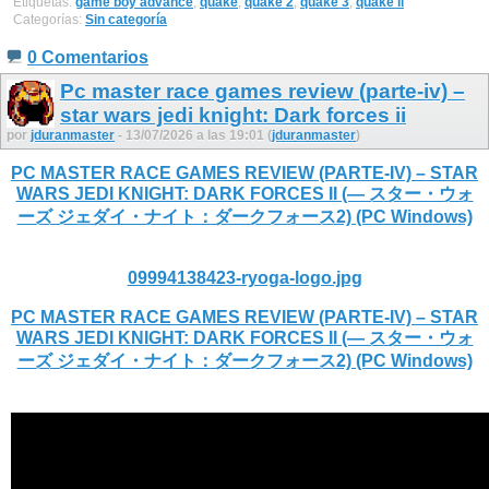
Etiquetas:
game boy advance
,
quake
,
quake 2
,
quake 3
,
quake ii
Categorías:
Sin categoría
0 Comentarios
Pc master race games review (parte-iv) –
star wars jedi knight: Dark forces ii
por
jduranmaster
- 13/07/2026 a las 19:01 (
jduranmaster
)
PC MASTER RACE GAMES REVIEW (PARTE-IV) – STAR
WARS JEDI KNIGHT: DARK FORCES II (— スター・ウォ
ーズ ジェダイ・ナイト：ダークフォース2) (PC Windows)
09994138423-ryoga-logo.jpg
PC MASTER RACE GAMES REVIEW (PARTE-IV) – STAR
WARS JEDI KNIGHT: DARK FORCES II (— スター・ウォ
ーズ ジェダイ・ナイト：ダークフォース2) (PC Windows)