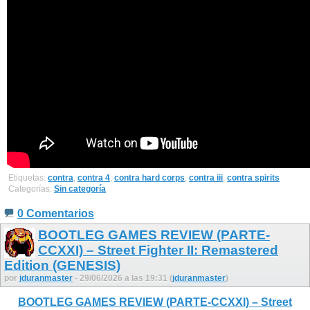
Etiquetas:
contra
,
contra 4
,
contra hard corps
,
contra iii
,
contra spirits
Categorías:
Sin categoría
0 Comentarios
BOOTLEG GAMES REVIEW (PARTE-
CCXXI) – Street Fighter II: Remastered
Edition (GENESIS)
por
jduranmaster
- 29/06/2026 a las 19:31 (
jduranmaster
)
BOOTLEG GAMES REVIEW (PARTE-CCXXI) – Street