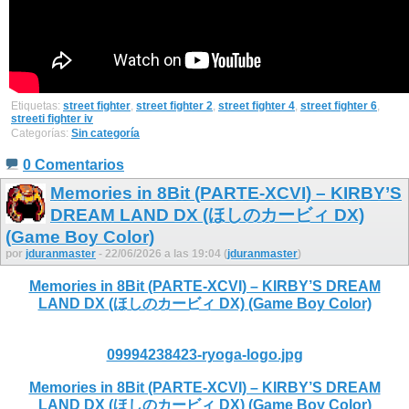
Etiquetas:
street fighter
,
street fighter 2
,
street fighter 4
,
street fighter 6
,
streeti fighter iv
Categorías:
Sin categoría
0 Comentarios
Memories in 8Bit (PARTE-XCVI) – KIRBY’S
DREAM LAND DX (ほしのカービィ DX)
(Game Boy Color)
por
jduranmaster
- 22/06/2026 a las 19:04 (
jduranmaster
)
Memories in 8Bit (PARTE-XCVI) – KIRBY’S DREAM
LAND DX (ほしのカービィ DX) (Game Boy Color)
09994238423-ryoga-logo.jpg
Memories in 8Bit (PARTE-XCVI) – KIRBY’S DREAM
LAND DX (ほしのカービィ DX) (Game Boy Color)