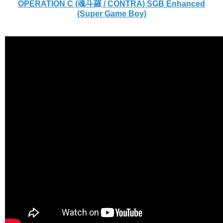
OPERATION C (魂斗羅 / CONTRA) SGB Enhanced
(Super Game Boy)