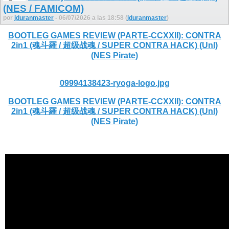
(NES / FAMICOM)
por
jduranmaster
- 06/07/2026 a las 18:58 (
jduranmaster
)
BOOTLEG GAMES REVIEW (PARTE-CCXXII): CONTRA
2in1 (魂斗羅 / 超级战魂 / SUPER CONTRA HACK) (Unl)
(NES Pirate)
09994138423-ryoga-logo.jpg
BOOTLEG GAMES REVIEW (PARTE-CCXXII): CONTRA
2in1 (魂斗羅 / 超级战魂 / SUPER CONTRA HACK) (Unl)
(NES Pirate)