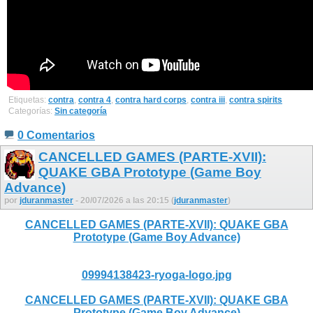
Etiquetas:
contra
,
contra 4
,
contra hard corps
,
contra iii
,
contra spirits
Categorías:
Sin categoría
0 Comentarios
CANCELLED GAMES (PARTE-XVII):
QUAKE GBA Prototype (Game Boy
Advance)
por
jduranmaster
- 20/07/2026 a las 20:15 (
jduranmaster
)
CANCELLED GAMES (PARTE-XVII): QUAKE GBA
Prototype (Game Boy Advance)
09994138423-ryoga-logo.jpg
CANCELLED GAMES (PARTE-XVII): QUAKE GBA
Prototype (Game Boy Advance)