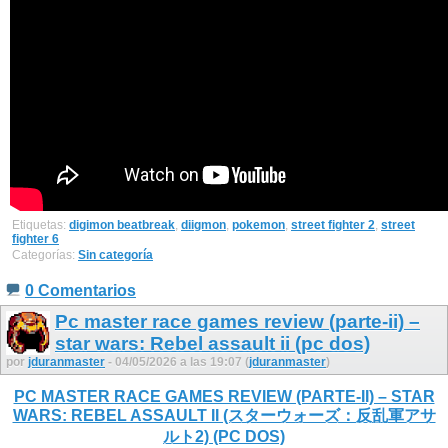
Etiquetas:
digimon beatbreak
,
diigmon
,
pokemon
,
street fighter 2
,
street
fighter 6
Categorías:
Sin categoría
0 Comentarios
Pc master race games review (parte-ii) –
star wars: Rebel assault ii (pc dos)
por
jduranmaster
- 04/05/2026 a las 19:07 (
jduranmaster
)
PC MASTER RACE GAMES REVIEW (PARTE-II) – STAR
WARS: REBEL ASSAULT II (スターウォーズ：反乱軍アサ
ルト2) (PC DOS)