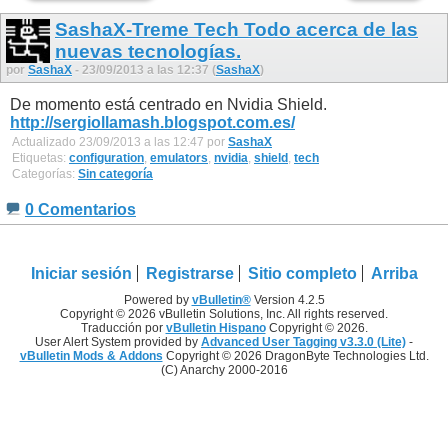
SashaX-Treme Tech Todo acerca de las
nuevas tecnologías.
por
SashaX
- 23/09/2013 a las 12:37 (
SashaX
)
De momento está centrado en Nvidia Shield.
http://sergiollamash.blogspot.com.es/
Actualizado 23/09/2013 a las 12:47 por
SashaX
Etiquetas:
configuration
,
emulators
,
nvidia
,
shield
,
tech
Categorías:
Sin categoría
0 Comentarios
Iniciar sesión
Registrarse
Sitio completo
Arriba
Powered by
vBulletin®
Version 4.2.5
Copyright © 2026 vBulletin Solutions, Inc. All rights reserved.
Traducción por
vBulletin Hispano
Copyright © 2026.
User Alert System provided by
Advanced User Tagging v3.3.0 (Lite)
-
vBulletin Mods & Addons
Copyright © 2026 DragonByte Technologies Ltd.
(C) Anarchy 2000-2016