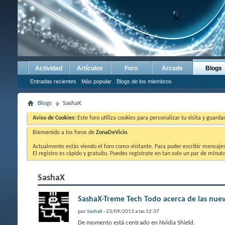
Actividad
Artículos
Foro
Arcade
Blogs
Entradas recientes
Más popular
Blogs de los miembros
Blogs
SashaX
Aviso de Cookies:
Este foro utiliza cookies para personalizar tu visita y guard
Bienvenido a los foros de
ZonaDeVicio
.
Actualmente estás viendo el foro como visitante. Para poder escribir mensajes y
El registro es rápido y gratuíto. Puedes registrate en tan solo un par de minu
SashaX
SashaX-Treme Tech Todo acerca de las nuev
por
SashaX
- 23/09/2013 a las 12:37
De momento está centrado en Nvidia Shield.