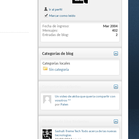
Ir al perfil
Marcar como leído
Fecha de ingreso
Mar 2004
Mensajes
402
Entradas de blog
2
Categorías de blog
Categorías locales
Sin categoría
Comentarios recientes
Un video de akiba que quería compartir con
vosotros ^^
por
Palen
Mensajes de blog Recientes
SashaX-Treme Tech Todo acerca de las nuevas
tecnologías.