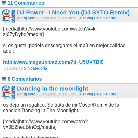
11 Comentarios
DJ Power - I Need You (DJ SYTO Remix)
por
dj syto
- 20/04/2010 a las 08:18 (
Hel Vloj De Dillei Cito
)
[media]http://www.youtube.com/watch?v=k-
zj67yDybo[/media]
si os gusta, podeis descargaros el mp3 en mejor calidad
aqui:
http://www.megaupload.com/?d=U5UVTBI0
Categorías:
Sin categoría
6 Comentarios
Dancing in the moonlight
por
dj syto
- 03/01/2010 a las 17:46 (
Hel Vloj De Dillei Cito
)
os dejo un regalico. Se trata de mi Cover/Remix de la
cancion Dancing In The Moonlight.
[media]http://www.youtube.com/watch?
v=3E2heuBtnOc[/media]