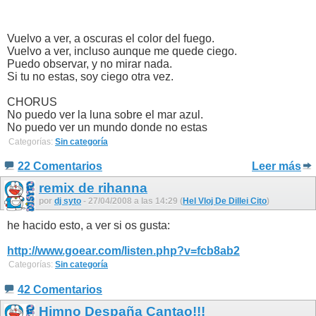
Vuelvo a ver, a oscuras el color del fuego.
Vuelvo a ver, incluso aunque me quede ciego.
Puedo observar, y no mirar nada.
Si tu no estas, soy ciego otra vez.
CHORUS
No puedo ver la luna sobre el mar azul.
No puedo ver un mundo donde no estas
Categorías:
Sin categoría
22 Comentarios
Leer más
remix de rihanna
por
dj syto
- 27/04/2008 a las 14:29 (
Hel Vloj De Dillei Cito
)
he hacido esto, a ver si os gusta:
http://www.goear.com/listen.php?v=fcb8ab2
Categorías:
Sin categoría
42 Comentarios
Himno Despaña Cantao!!!