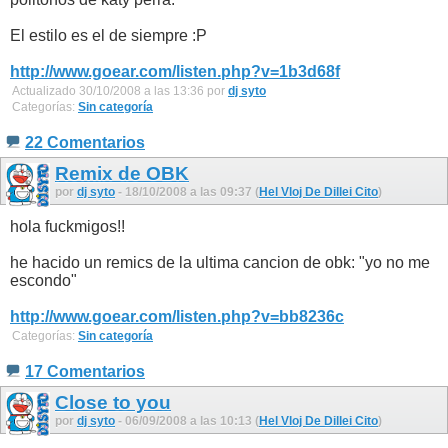
El estilo es el de siempre :P
http://www.goear.com/listen.php?v=1b3d68f
Actualizado 30/10/2008 a las 13:36 por
dj syto
Categorías:
Sin categoría
22 Comentarios
Remix de OBK
por
dj syto
- 18/10/2008 a las 09:37 (
Hel Vloj De Dillei Cito
)
hola fuckmigos!!
he hacido un remics de la ultima cancion de obk: "yo no me
escondo"
http://www.goear.com/listen.php?v=bb8236c
Categorías:
Sin categoría
17 Comentarios
Close to you
por
dj syto
- 06/09/2008 a las 10:13 (
Hel Vloj De Dillei Cito
)