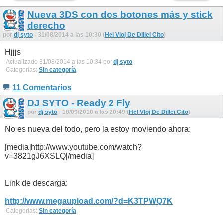
Nueva 3DS con dos botones más y stick
derecho
por
dj syto
- 31/08/2014 a las 10:30 (
Hel Vloj De Dillei Cito
)
Hjjjs
Actualizado 31/08/2014 a las 10:34 por
dj syto
Categorías:
Sin categoría
11 Comentarios
DJ SYTO - Ready 2 Fly
por
dj syto
- 18/09/2010 a las 20:49 (
Hel Vloj De Dillei Cito
)
No es nueva del todo, pero la estoy moviendo ahora:
[media]http://www.youtube.com/watch?
v=3821gJ6XSLQ[/media]
Link de descarga:
http://www.megaupload.com/?d=K3TPWQ7K
Categorías:
Sin categoría