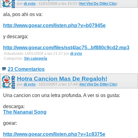
por
dj syto
- 11/01/2008 a las 15:57 (
Hel Vloj De Dillei Cito
)
ala, pos ahi os va:
http://www.goear.com/listen.php?v=b07945e
y descarga:
http://www.goear.com/files/sst4/ac75...bf880c9cd2.mp3
Actualizado 14/01/2008 a las 21:37 por
dj syto
Categorías:
Sin categoría
23 Comentarios
Hotra Cancion Mas De Regaloh!
por
dj syto
- 16/12/2007 a las 17:44 (
Hel Vloj De Dillei Cito
)
Una cancion con una letra profunda. A ver si os gusta:
descarga:
The Nananai Song
goear:
http://www.goear.com/listen.php?v=1c8375e