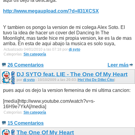
aqui os dejo la descarga:
http://www.megaupload.com/?d=II31XCSX
Y tambien os pongo la version de mi colega Alex Soto. El
tuvo la idea de hacer un cover del Dancing In The
Moonlight, mas tarde hice mi propia version, ke es la de mas
arriba. En esta de aqui abajo la musica es solo suya,
Actualizado 04/01/2010 a las 07:18 por
dj syto
Categorías:
Sin categoría
26 Comentarios
Leer más
DJ SYTO feat. LIE - The One Of My Heart
por
dj syto
- 10/10/2009 a las 20:03 (
Hel Vloj De Dillei Cito
)
pues aqui os dejo la version femenina de mi ultima cancion:
[media]http://www.youtube.com/watch?v=s-
16H9e7YkA[/media]
Categorías:
Sin categoría
15 Comentarios
The One Of My Heart