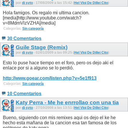
por
dj syto
- 17/08/2009 a las 15:42 (
Hel Vloj De Dillei Cito
)
Hola famigos. Os regalo mi ultima cancion.
[media]http://www.youtube.com/watch?
v=8MdmVlzVZHA[/media]
Categorías:
Sin categoría
30 Comentarios
Guile Stage (Remix)
por
dj syto
- 02/01/2009 a las 09:25 (
Hel Vloj De Dillei Cito
)
Esto lo puse hace tiempo en el foro, pero os dejo aki el
enlace por si a alguno se lo perdió.
http://www.goear.com/listen.php?v=5e1f913
Categorías:
Sin categoría
10 Comentarios
Katy Perra - Me he enrrollao con una tia
por
dj syto
- 27/10/2008 a las 13:51 (
Hel Vloj De Dillei Cito
)
Bueno, siguiendo con mis remixes aqui os dejo el ke he
hecho esta mañana de la cancion esa tan famosa de los
politonos de katy perra.