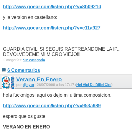
http://www.goear.com/listen.php?v=8b0921d
y la version en castellano:
http://www.goear.com/listen.php?v=c11a927
GUARDIA CIVIL! SI SEGUIS RASTREANDOME LA IP...
DEVOLVEDEME MI MICRO VIEJO!!!!
Categorías:
Sin categoría
6 Comentarios
Verano En Enero
por
dj syto
- 26/07/2008 a las 17:17 (
Hel Vloj De Dillei Cito
)
hola fuckmigos! aqui os dejo mi ultima composicion.
http://www.goear.com/listen.php?v=953a989
espero que os guste.
VERANO EN ENERO