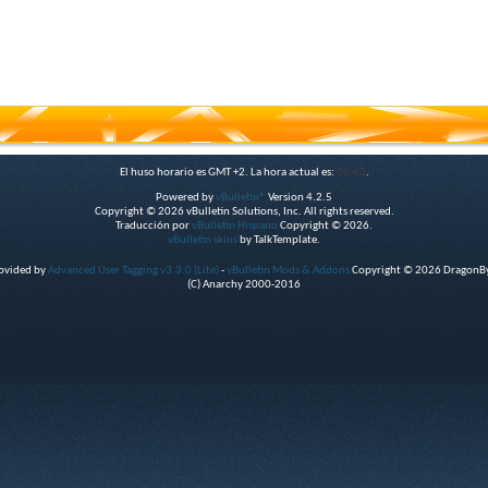
El huso horario es GMT +2. La hora actual es:
06:42
.
Powered by
vBulletin®
Version 4.2.5
Copyright © 2026 vBulletin Solutions, Inc. All rights reserved.
Traducción por
vBulletin Hispano
Copyright © 2026.
vBulletin skins
by TalkTemplate.
rovided by
Advanced User Tagging v3.3.0 (Lite)
-
vBulletin Mods & Addons
Copyright © 2026 DragonByt
(C) Anarchy 2000-2016