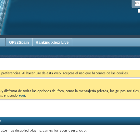
GP32Spain
Ranking Xbox Live
ar preferencias. Al hacer uso de esta web, aceptas el uso que hacemos de las cookies.
 disfrutar de todas las opciones del foro, como la mensajería privada, los grupos sociales, 
tos, entrando
aquí
.
o
rator has disabled playing games for your usergroup.