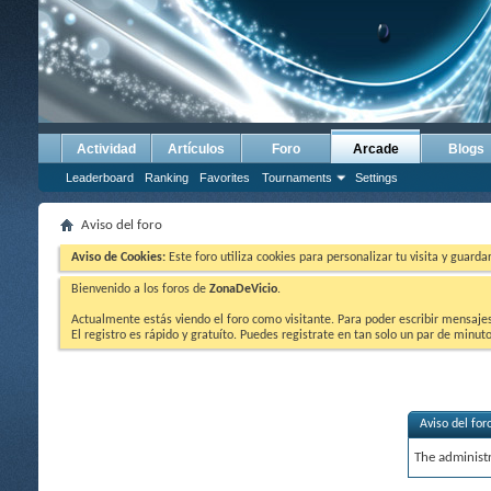
Actividad
Artículos
Foro
Arcade
Blogs
Leaderboard
Ranking
Favorites
Tournaments
Settings
Aviso del foro
Aviso de Cookies:
Este foro utiliza cookies para personalizar tu visita y guard
Bienvenido a los foros de
ZonaDeVicio
.
Actualmente estás viendo el foro como visitante. Para poder escribir mensajes y
El registro es rápido y gratuíto. Puedes registrate en tan solo un par de minu
Aviso del for
The administ