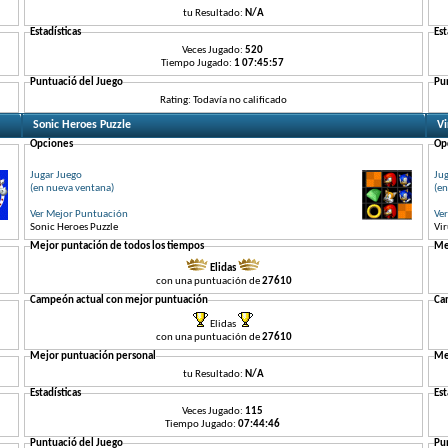
tu Resultado:
N/A
Estadísticas
Est
Veces Jugado:
520
Tiempo Jugado:
1 07:45:57
Puntuació del Juego
Pu
Rating: Todavía no calificado
Sonic Heroes Puzzle
Vi
Opciones
Op
Jugar Juego
Ju
(en nueva ventana)
(en
Ver Mejor Puntuación
Ve
Sonic Heroes Puzzle
Vir
Mejor puntación de todos los tiempos
Me
Elidas
con una puntuación de
27610
Campeón actual con mejor puntuación
Ca
Elidas
con una puntuación de
27610
Mejor puntuación personal
Me
tu Resultado:
N/A
Estadísticas
Est
Veces Jugado:
115
Tiempo Jugado:
07:44:46
Puntuació del Juego
Pu