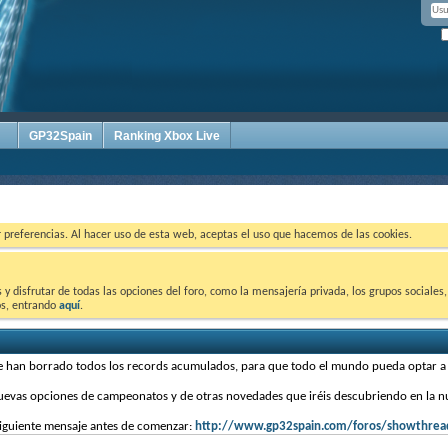
GP32Spain
Ranking Xbox Live
ar preferencias. Al hacer uso de esta web, aceptas el uso que hacemos de las cookies.
 disfrutar de todas las opciones del foro, como la mensajería privada, los grupos sociales, 
tos, entrando
aquí
.
se han borrado todos los records acumulados, para que todo el mundo pueda optar 
nuevas opciones de campeonatos y de otras novedades que iréis descubriendo en la 
 siguiente mensaje antes de comenzar:
http://www.gp32spain.com/foros/showthre