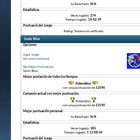
tu Resultado:
N/A
Estadísticas
Veces Jugado:
274
Tiempo Jugado:
14:42:39
Puntuació del Juego
Rating: Todavía no calificado
Sonic Blox
Opciones
Jugar Juego
(en nueva ventana)
Ver Mejor Puntuación
Sonic Blox
Mejor puntación de todos los tiempos
Pokeviktor
con una puntuación de
12590
Campeón actual con mejor puntuación
Pokeviktor
con una puntuación de
12590
Mejor puntuación personal
tu Resultado:
N/A
Estadísticas
Veces Jugado:
365
Tiempo Jugado:
1 11:06:44
Puntuació del Juego