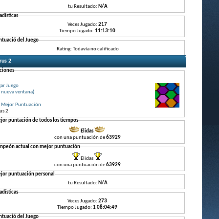
tu Resultado:
N/A
adísticas
Veces Jugado:
217
Tiempo Jugado:
11:13:10
ntuació del Juego
Rating: Todavía no calificado
rus 2
ciones
gar Juego
 nueva ventana)
r Mejor Puntuación
us 2
jor puntación de todos los tiempos
Elidas
con una puntuación de
63929
mpeón actual con mejor puntuación
Elidas
con una puntuación de
63929
jor puntuación personal
tu Resultado:
N/A
adísticas
Veces Jugado:
273
Tiempo Jugado:
1 08:04:49
ntuació del Juego