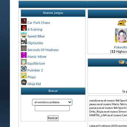
Nuevos juegos
Car Park Chaos
X-Training
Speed Biker
FlipOutSte
Pokevikt
Seconds Of Madness
(
12
Highsc
Manic Miner
E
Equilibrium
Pulmber 2
Plops
Ninja Kid
Buscar
la 
nandove es el nuevo Yeti Spo
peavy es el nuevo Mario Tetr
panaca es el nuevo Yeti Sport
Ortiz_Rojas es el nuevo Simo
MARTIN_LAW es el nuevo Cam
calaca14
obtuvo
2050
puntos