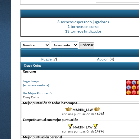
3
Torneos esperando jugadores
1
torneos en curso
13
torneos finalizados
Puzzle
(7)
Acción
(4)
Crazy Coins
Opciones
Jugar Juego
(en nueva ventana)
Ver Mejor Puntuación
Crazy Coins
Mejor puntación de todos los tiempos
MARTIN_LAW
con una puntuación de
14976
Campeón actual con mejor puntuación
MARTIN_LAW
con una puntuación de
14976
Mejor puntuación personal