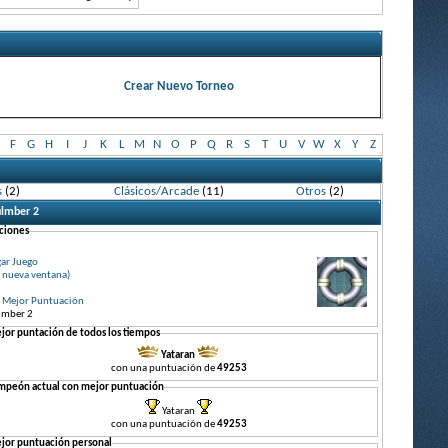
Crear Nuevo Torneo
F
G
H
I
J
K
L
M
N
O
P
Q
R
S
T
U
V
W
X
Y
Z
s
(2)
Clásicos/Arcade
(11)
Otros
(2)
ulmber 2
ciones
gar Juego
 nueva ventana)
r Mejor Puntuación
lmber 2
jor puntación de todos los tiempos
Yataran
con una puntuación de
49253
mpeón actual con mejor puntuación
Yataran
con una puntuación de
49253
jor puntuación personal