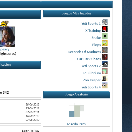
Juegos Más Jugados
Yeti Sports 1
X-Training
Snake
Plops
peavy
Seconds Of Madness
ighscores)
Car Park Chaos
ficación
Yeti Sports 2
Equilibrium
Zoo Keeper
Yeti Sports 4
de
342
Juego Aleatorio
28-06-2012
23-06-2011
07-01-2011
16-09-2010
07-06-2010
Maeda Path
Login To Play