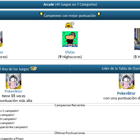
Arcade
(49 Juegos en 7 Categories)
Campeones con mejor puntuación
or
Elidas
ores)
(
9
Highscores)
(
5
H
Líder de la Tabla de Clasi
l Rey de los Juegos
Pokeviktor
Pokeviktor
tiene
15
veces
con una puntuación 
puntuación más alta
Campeones Recientes
rts 1 campeón!
is campeón!
s 4 campeón!
n campeón!
perstrike campeón!
Últimas Puntuaciones
 jugando a
Plops