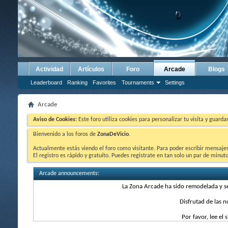
Actividad
Artículos
Foro
Arcade
Blogs
Leaderboard
Ranking
Favorites
Tournaments
Settings
Arcade
Aviso de Cookies:
Este foro utiliza cookies para personalizar tu visita y guard
Bienvenido a los foros de
ZonaDeVicio
.
Actualmente estás viendo el foro como visitante. Para poder escribir mensajes y
El registro es rápido y gratuíto. Puedes registrate en tan solo un par de minu
Arcade announcements:
La Zona Arcade ha sido remodelada y 
Disfrutad de las 
Por favor, lee el