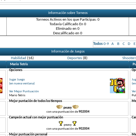
Información sobre Torneos
Torneos Activos en los que Participas: 0
Todavía Calificado En 0
Eliminado en 0
Descalificado en 0
Todos
0-9
A
B
C
D
E
Información de Juegos
Habilidad
(16)
Deportes
(8)
Shooter
Mario Tetris
P
Opciones
Op
Jugar Juego
Ju
(en nueva ventana)
(en
Ver Mejor Puntuación
Ve
Mario Tetris
Pu
Mejor puntación de todos los tiempos
Me
peavy
con una puntuación de
902004
Campeón actual con mejor puntuación
Ca
peavy
con una puntuación de
902004
Mejor puntuación personal
Me