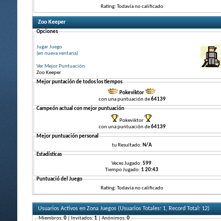
Rating: Todavía no calificado
Zoo Keeper
Opciones
Jugar Juego
(en nueva ventana)
Ver Mejor Puntuación
Zoo Keeper
Mejor puntación de todos los tiempos
Pokeviktor
con una puntuación de
64139
Campeón actual con mejor puntuación
Pokeviktor
con una puntuación de
64139
Mejor puntuación personal
tu Resultado:
N/A
Estadísticas
Veces Jugado:
599
Tiempo Jugado:
1 20:43
Puntuació del Juego
Rating: Todavía no calificado
Usuarios Activos en Zona Juegos (Usuarios Totales: 1, Record Total: 12)
Miembros:
0
| Invitados:
1
| Anónimos:
0