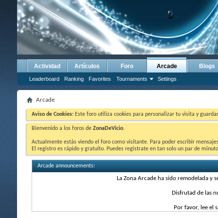
Actividad
Artículos
Foro
Arcade
Blogs
Leaderboard
Ranking
Favorites
Tournaments
Settings
Arcade
Aviso de Cookies:
Este foro utiliza cookies para personalizar tu visita y guard
Bienvenido a los foros de
ZonaDeVicio
.
Actualmente estás viendo el foro como visitante. Para poder escribir mensajes y
El registro es rápido y gratuíto. Puedes registrate en tan solo un par de minu
Arcade announcements:
La Zona Arcade ha sido remodelada y 
Disfrutad de las 
Por favor, lee el