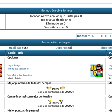
Información sobre Torneos
Torneos Activos en los que Participas: 0
Todavía Calificado En 0
Eliminado en 0
Descalificado en 0
Todos
0-9
A
B
C
D
E
Información de Juegos
Habilidad
(16)
Deportes
(8)
Shooter
Mario Tetris
P
Opciones
Op
Jugar Juego
Ju
(en nueva ventana)
(en
Ver Mejor Puntuación
Ve
Mario Tetris
Pu
Mejor puntación de todos los tiempos
Me
peavy
con una puntuación de
902004
Campeón actual con mejor puntuación
Ca
peavy
con una puntuación de
902004
Mejor puntuación personal
Me