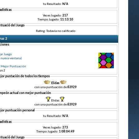
tu Resultado:
N/A
adísticas
Veces Jugado:
217
Tiempo Jugado:
11:13:10
ntuació del Juego
Rating: Todavía no calificado
rus 2
ciones
gar Juego
 nueva ventana)
r Mejor Puntuación
us 2
jor puntación de todos los tiempos
Elidas
con una puntuación de
63929
mpeón actual con mejor puntuación
Elidas
con una puntuación de
63929
jor puntuación personal
tu Resultado:
N/A
adísticas
Veces Jugado:
273
Tiempo Jugado:
1 08:04:49
ntuació del Juego