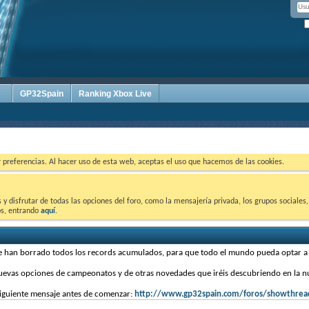
GP32Spain
Ranking Xbox Live
ar preferencias. Al hacer uso de esta web, aceptas el uso que hacemos de las cookies.
 disfrutar de todas las opciones del foro, como la mensajería privada, los grupos sociales, 
tos, entrando
aquí
.
se han borrado todos los records acumulados, para que todo el mundo pueda optar 
nuevas opciones de campeonatos y de otras novedades que iréis descubriendo en la 
 siguiente mensaje antes de comenzar:
http://www.gp32spain.com/foros/showthre