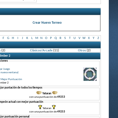
Crear Nuevo Torneo
F
G
H
I
J
K
L
M
N
O
P
Q
R
S
T
U
V
W
X
Y
Z
s
(2)
Clásicos/Arcade
(11)
Otros
(2)
ulmber 2
ciones
gar Juego
 nueva ventana)
r Mejor Puntuación
lmber 2
jor puntación de todos los tiempos
Yataran
con una puntuación de
49253
mpeón actual con mejor puntuación
Yataran
con una puntuación de
49253
jor puntuación personal