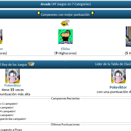
Arcade
(49 Juegos en 7 Categories)
Campeones con mejor puntuación
or
Elidas
ores)
(
9
Highscores)
(
5
H
Líder de la Tabla de Clasi
l Rey de los Juegos
Pokeviktor
Pokeviktor
tiene
15
veces
con una puntuación 
puntuación más alta
Campeones Recientes
rts 1 campeón!
is campeón!
s 4 campeón!
n campeón!
perstrike campeón!
Últimas Puntuaciones
 jugando a
Plops