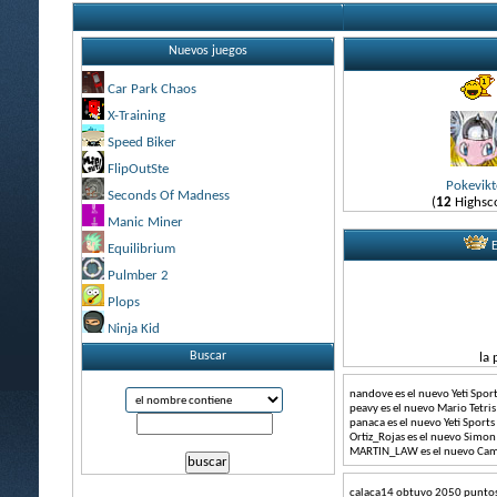
Nuevos juegos
Car Park Chaos
X-Training
Speed Biker
FlipOutSte
Pokevikt
Seconds Of Madness
(
12
Highsc
Manic Miner
E
Equilibrium
Pulmber 2
Plops
Ninja Kid
Buscar
la 
nandove es el nuevo Yeti Spo
peavy es el nuevo Mario Tetr
panaca es el nuevo Yeti Sport
Ortiz_Rojas es el nuevo Simo
MARTIN_LAW es el nuevo Cam
calaca14
obtuvo
2050
puntos