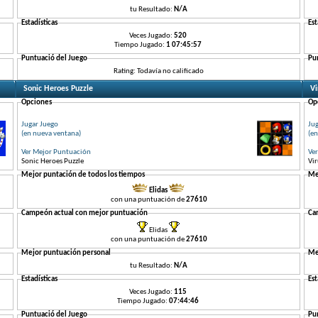
tu Resultado:
N/A
Estadísticas
Est
Veces Jugado:
520
Tiempo Jugado:
1 07:45:57
Puntuació del Juego
Pu
Rating: Todavía no calificado
Sonic Heroes Puzzle
Vi
Opciones
Op
Jugar Juego
Ju
(en nueva ventana)
(en
Ver Mejor Puntuación
Ve
Sonic Heroes Puzzle
Vir
Mejor puntación de todos los tiempos
Me
Elidas
con una puntuación de
27610
Campeón actual con mejor puntuación
Ca
Elidas
con una puntuación de
27610
Mejor puntuación personal
Me
tu Resultado:
N/A
Estadísticas
Est
Veces Jugado:
115
Tiempo Jugado:
07:44:46
Puntuació del Juego
Pu