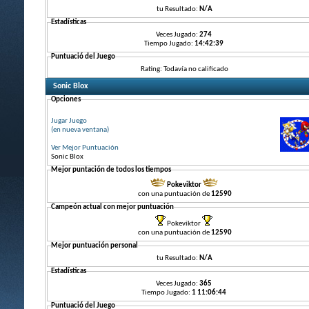
tu Resultado:
N/A
Estadísticas
Veces Jugado:
274
Tiempo Jugado:
14:42:39
Puntuació del Juego
Rating: Todavía no calificado
Sonic Blox
Opciones
Jugar Juego
(en nueva ventana)
Ver Mejor Puntuación
Sonic Blox
Mejor puntación de todos los tiempos
Pokeviktor
con una puntuación de
12590
Campeón actual con mejor puntuación
Pokeviktor
con una puntuación de
12590
Mejor puntuación personal
tu Resultado:
N/A
Estadísticas
Veces Jugado:
365
Tiempo Jugado:
1 11:06:44
Puntuació del Juego