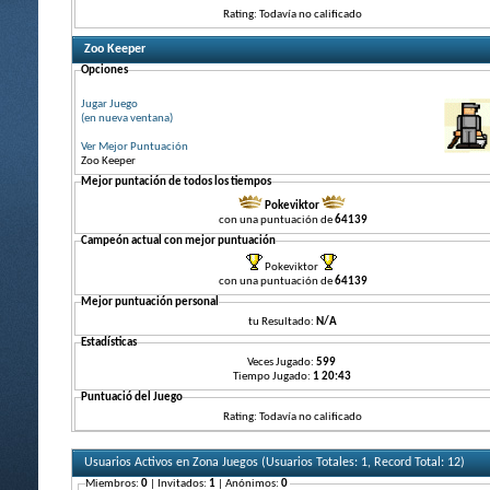
Rating: Todavía no calificado
Zoo Keeper
Opciones
Jugar Juego
(en nueva ventana)
Ver Mejor Puntuación
Zoo Keeper
Mejor puntación de todos los tiempos
Pokeviktor
con una puntuación de
64139
Campeón actual con mejor puntuación
Pokeviktor
con una puntuación de
64139
Mejor puntuación personal
tu Resultado:
N/A
Estadísticas
Veces Jugado:
599
Tiempo Jugado:
1 20:43
Puntuació del Juego
Rating: Todavía no calificado
Usuarios Activos en Zona Juegos (Usuarios Totales: 1, Record Total: 12)
Miembros:
0
| Invitados:
1
| Anónimos:
0