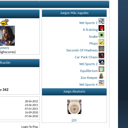
Juegos Más Jugados
Yeti Sports 1
X-Training
Snake
Plops
peavy
Seconds Of Madness
ighscores)
Car Park Chaos
ficación
Yeti Sports 2
Equilibrium
Zoo Keeper
Yeti Sports 4
de
342
Juego Aleatorio
28-06-2012
23-06-2011
07-01-2011
16-09-2010
07-06-2010
j20
Login To Play