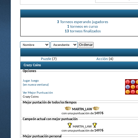
3
Torneos esperando jugadores
1
torneos en curso
13
torneos finalizados
Puzzle
(7)
Acción
(4)
Crazy Coins
Opciones
Jugar Juego
(en nueva ventana)
Ver Mejor Puntuación
Crazy Coins
Mejor puntación de todos los tiempos
MARTIN_LAW
con una puntuación de
14976
Campeón actual con mejor puntuación
MARTIN_LAW
con una puntuación de
14976
Mejor puntuación personal