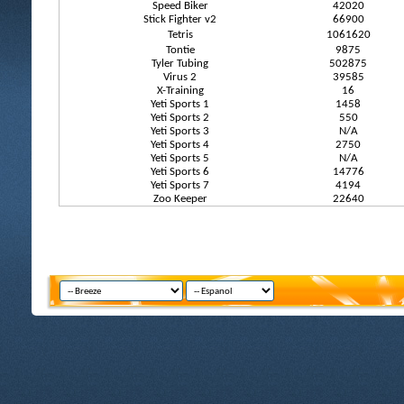
Speed Biker
42020
Stick Fighter v2
66900
Tetris
1061620
Tontie
9875
Tyler Tubing
502875
Virus 2
39585
X-Training
16
Yeti Sports 1
1458
Yeti Sports 2
550
Yeti Sports 3
N/A
Yeti Sports 4
2750
Yeti Sports 5
N/A
Yeti Sports 6
14776
Yeti Sports 7
4194
Zoo Keeper
22640