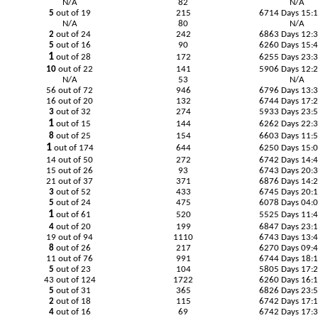
N/A
82
N/A
5
out of 19
215
6714 Days 15:
N/A
80
N/A
2
out of 24
242
6863 Days 12:
5
out of 16
90
6260 Days 15:
1
out of 28
172
6255 Days 23:
10
out of 22
141
5906 Days 12:
N/A
53
N/A
56 out of 72
946
6796 Days 13:
16 out of 20
132
6744 Days 17:
3
out of 32
274
5933 Days 23:
1
out of 15
144
6262 Days 22:
8
out of 25
154
6603 Days 11:
1
out of 174
644
6250 Days 15:
14 out of 50
272
6742 Days 14:
15 out of 26
93
6743 Days 20:
21 out of 37
371
6876 Days 14:
3
out of 52
433
6745 Days 20:
5
out of 24
475
6078 Days 04:
1
out of 61
520
5525 Days 11:
4
out of 20
199
6847 Days 23:
19 out of 94
1110
6743 Days 13:
8
out of 26
217
6270 Days 09:
11 out of 76
991
6744 Days 18:
5
out of 23
104
5805 Days 17:
43 out of 124
1722
6260 Days 16:
5
out of 31
365
6826 Days 23:
2
out of 18
115
6742 Days 17:
4
out of 16
69
6742 Days 17: