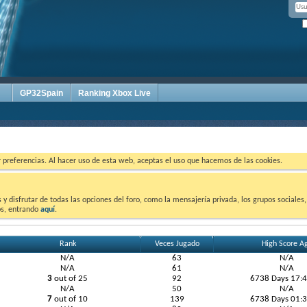
GP32Spain
Ranking Xbox Live
ar preferencias. Al hacer uso de esta web, aceptas el uso que hacemos de las cookies.
 disfrutar de todas las opciones del foro, como la mensajería privada, los grupos sociales, 
tos, entrando
aquí
.
Rank
Veces Jugado
High Score A
N/A
63
N/A
N/A
61
N/A
3
out of 25
92
6738 Days 17:
N/A
50
N/A
7
out of 10
139
6738 Days 01: