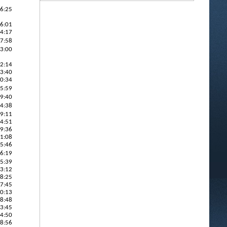
16:25
36:01
44:17
37:58
23:00
32:14
23:40
50:34
35:59
59:40
04:38
49:11
34:51
29:36
11:08
05:46
46:19
15:39
43:12
48:25
17:45
20:13
18:48
53:45
14:50
38:56