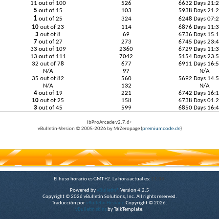
11 out of 100
526
6632 Days 21:
5
out of 15
103
5938 Days 21:
1
out of 25
324
6248 Days 07:
10
out of 23
114
6876 Days 11:
3
out of 8
69
6736 Days 15:
7
out of 27
273
6745 Days 23:
33 out of 109
2360
6729 Days 11:
13 out of 111
7042
5154 Days 23:
32 out of 78
677
6911 Days 16:
N/A
97
N/A
35 out of 82
560
5692 Days 14:
N/A
132
N/A
4
out of 19
221
6742 Days 16:
10
out of 25
158
6738 Days 01:
3
out of 45
599
6850 Days 16:
ibProArcade v2.7.6+
vBulletin-Version © 2005-2026 by MrZeropage (
premiumcode.de
)
El huso horario es GMT +2. La hora actual es:
11:38
.
Powered by
vBulletin®
Version 4.2.5
Copyright © 2026 vBulletin Solutions, Inc. All rights reserved.
Traducción por
vBulletin Hispano
Copyright © 2026.
vBulletin skins
by TalkTemplate.