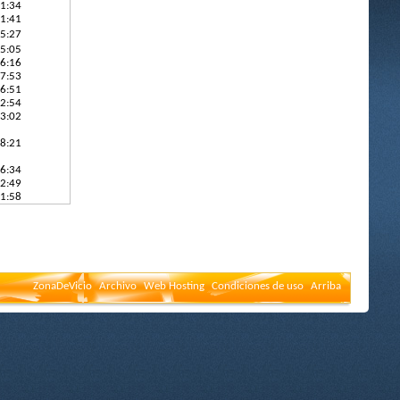
21:34
21:41
25:27
35:05
16:16
47:53
36:51
52:54
53:02
58:21
16:34
22:49
41:58
ZonaDeVicio
Archivo
Web Hosting
Condiciones de uso
Arriba