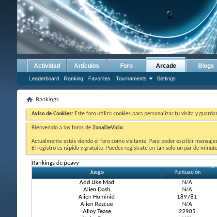
Actividad
Artículos
Foro
Arcade
Blogs
Leaderboard
Ranking
Favorites
Tournaments
Settings
Rankings
Aviso de Cookies:
Este foro utiliza cookies para personalizar tu visita y guard
Bienvenido a los foros de
ZonaDeVicio
.
Actualmente estás viendo el foro como visitante. Para poder escribir mensajes y
El registro es rápido y gratuíto. Puedes registrate en tan solo un par de minu
Rankings de peavy
Juego
Puntuación
Add Like Mad
N/A
Alien Dash
N/A
Alien Hominid
189781
Alien Rescue
N/A
Alloy Tease
22905