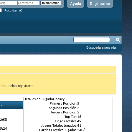
Ayuda
Registrarse
¿Recordarme?
Búsqueda avanzada
etc... debes registrarte.
Detalles del Jugador peavy
Primera Posición:
5
ge
Segunda Posición:
2
Tercera Posición:
5
Top Ten:
16
42:58
Juegos Totales:
49
Juegos Totales Jugados:
41
35:24
Partidas Totales Jugadas:
24085