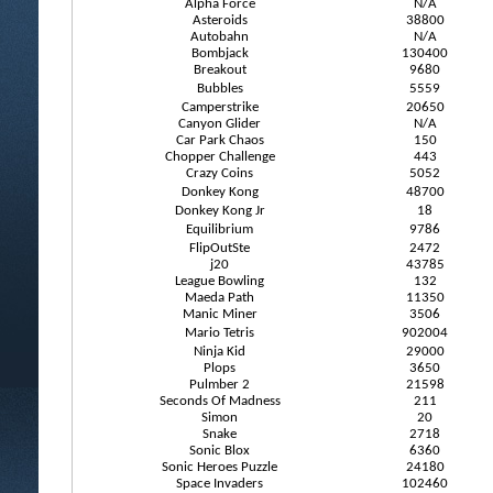
Alpha Force
N/A
Asteroids
38800
Autobahn
N/A
Bombjack
130400
Breakout
9680
Bubbles
5559
Camperstrike
20650
Canyon Glider
N/A
Car Park Chaos
150
Chopper Challenge
443
Crazy Coins
5052
Donkey Kong
48700
Donkey Kong Jr
18
Equilibrium
9786
FlipOutSte
2472
j20
43785
League Bowling
132
Maeda Path
11350
Manic Miner
3506
Mario Tetris
902004
Ninja Kid
29000
Plops
3650
Pulmber 2
21598
Seconds Of Madness
211
Simon
20
Snake
2718
Sonic Blox
6360
Sonic Heroes Puzzle
24180
Space Invaders
102460